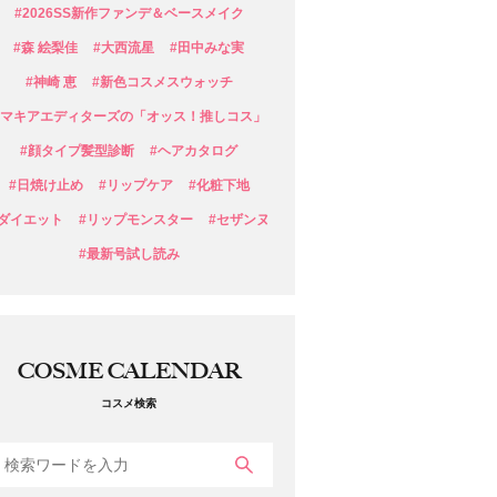
#2026SS新作ファンデ＆ベースメイク
#森 絵梨佳
#大西流星
#田中みな実
#神崎 恵
#新色コスメスウォッチ
#マキアエディターズの「オッス！推しコス」
#顔タイプ髪型診断
#ヘアカタログ
#日焼け止め
#リップケア
#化粧下地
#ダイエット
#リップモンスター
#セザンヌ
#最新号試し読み
COSME CALENDAR
コスメ検索
検索