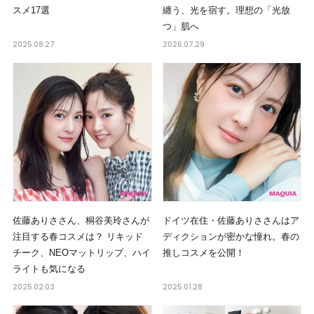
スメ17選
纏う、光を宿す。理想の「光放
つ」肌へ
2025.08.27
2026.07.29
佐藤ありささん、桐谷美玲さんが
ドイツ在住・佐藤ありささんはア
注目する春コスメは？ リキッド
ディクションが密かな憧れ。春の
チーク、NEOマットリップ、ハイ
推しコスメを公開！
ライトも気になる
2025.02.03
2025.01.28