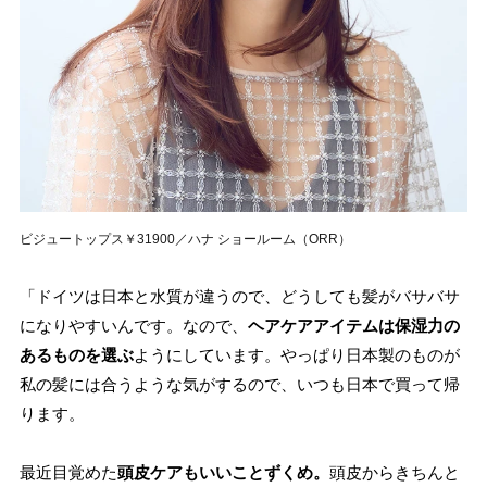
ビジュートップス￥31900／ハナ ショールーム（ORR）
「ドイツは日本と水質が違うので、どうしても髪がバサバサ
になりやすいんです。なので、
ヘアケアアイテムは保湿力の
あるものを選ぶ
ようにしています。やっぱり日本製のものが
私の髪には合うような気がするので、いつも日本で買って帰
ります。
最近目覚めた
頭皮ケアもいいことずくめ
。
頭皮からきちんと