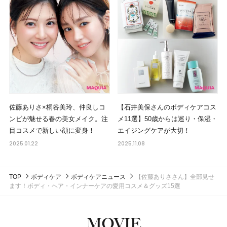
佐藤ありさ×桐谷美玲、仲良しコ
【石井美保さんのボディケアコス
ンビが魅せる春の美女メイク。注
メ11選】50歳からは巡り・保湿・
目コスメで新しい顔に変身！
エイジングケアが大切！
2025.01.22
2025.11.08
TOP
ボディケア
ボディケアニュース
【佐藤ありささん】全部見せ
ます！ボディ・ヘア・インナーケアの愛用コスメ＆グッズ15選
MOVIE