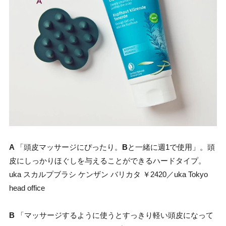
A
「頭皮マッサージにぴったり。
B
と一緒に週1で使用」。頭
皮にしっかりほぐしを与えることができるハードタイプ。
uka スカルプブラシ ケンザン バリカタ ￥2420／uka Tokyo
head office
B
「マッサージするように使うとすっきり軽い頭皮になって