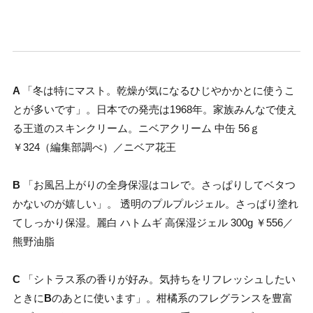
A
「冬は特にマスト。乾燥が気になるひじやかかとに使うこ
とが多いです」。日本での発売は1968年。家族みんなで使え
る王道のスキンクリーム。ニベアクリーム 中缶 56ｇ
￥324（編集部調べ）／ニベア花王
B
「お風呂上がりの全身保湿はコレで。さっぱりしてベタつ
かないのが嬉しい」。 透明のプルプルジェル。さっぱり塗れ
てしっかり保湿。麗白 ハトムギ 高保湿ジェル 300g ￥556／
熊野油脂
C
「シトラス系の香りが好み。気持ちをリフレッシュしたい
ときに
B
のあとに使います」。柑橘系のフレグランスを豊富