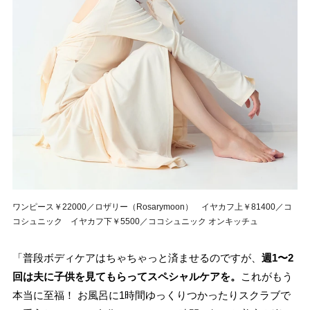
ワンピース￥22000／ロザリー（Rosarymoon） イヤカフ上￥81400／コ
コシュニック イヤカフ下￥5500／ココシュニック オンキッチュ
「普段ボディケアはちゃちゃっと済ませるのですが、
週1〜2
回は夫に子供を見てもらってスペシャルケアを。
これがもう
本当に至福！ お風呂に1時間ゆっくりつかったりスクラブで