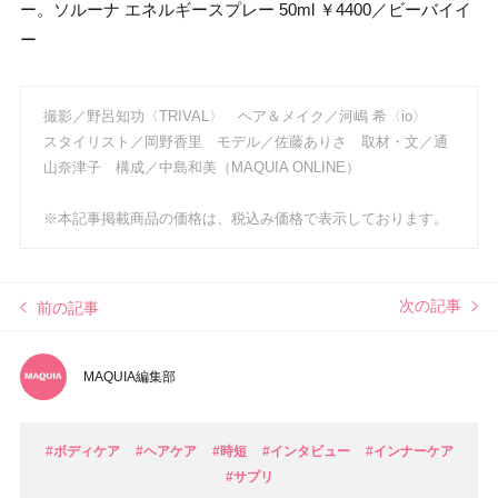
ー。ソルーナ エネルギースプレー 50ml ￥4400／ビーバイイ
ー
撮影／野呂知功〈TRIVAL〉 ヘア＆メイク／河嶋 希〈io〉
スタイリスト／岡野香里 モデル／佐藤ありさ 取材・文／通
山奈津子 構成／中島和美（MAQUIA ONLINE）
※本記事掲載商品の価格は、税込み価格で表示しております。
次の記事
前の記事
MAQUIA編集部
#ボディケア
#ヘアケア
#時短
#インタビュー
#インナーケア
#サプリ