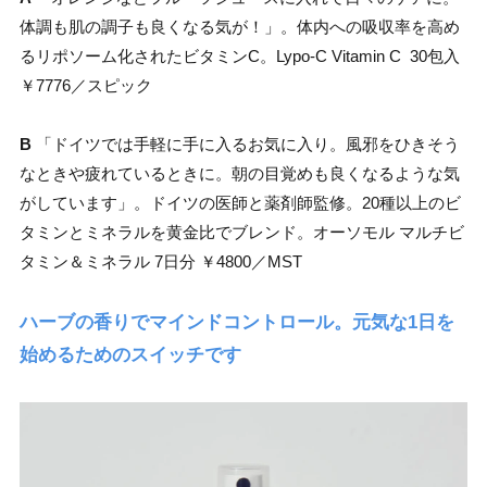
体調も肌の調子も良くなる気が！」。体内への吸収率を高め
るリポソーム化されたビタミンC。Lypo-C Vitamin C 30包入
￥7776／スピック
B
「ドイツでは手軽に手に入るお気に入り。風邪をひきそう
なときや疲れているときに。朝の目覚めも良くなるような気
がしています」。ドイツの医師と薬剤師監修。20種以上のビ
タミンとミネラルを黄金比でブレンド。オーソモル マルチビ
タミン＆ミネラル 7日分 ￥4800／MST
ハーブの香りでマインドコントロール。元気な1日を
始めるためのスイッチです