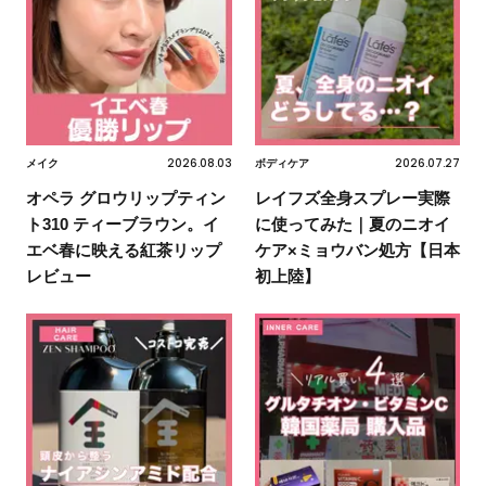
2026.08.03
2026.07.27
メイク
ボディケア
オペラ グロウリップティン
レイフズ全身スプレー実際
ト310 ティーブラウン。イ
に使ってみた｜夏のニオイ
エベ春に映える紅茶リップ
ケア×ミョウバン処方【日本
レビュー
初上陸】