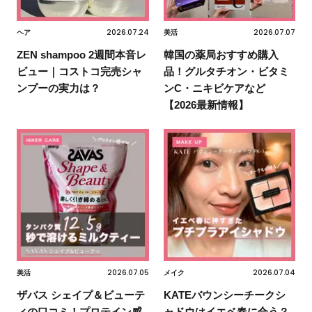
2026.07.24
2026.07.07
ヘア
美活
ZEN shampoo 2週間本音レ
韓国の薬局おすすめ購入
ビュー｜コストコ完売シャ
品！グルタチオン・ビタミ
ンプーの実力は？
ンC・ニキビケアなど
【2026最新情報】
2026.07.05
2026.07.04
美活
メイク
ザバス シェイプ＆ビューテ
KATEバウンシーチークシ
ィの口コミ！プロテイン感
ャドウはイエベ春に合う？