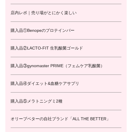
店内レポ｜売り場がとにかく楽しい
購入品①Benopeのプロテインバー
購入品②LACTO-FIT 生乳酸菌ゴールド
購入品③gynomaster PRIME（フェムケア乳酸菌）
購入品④ダイエット&血糖ケアサプリ
購入品⑤メラトニングミ2種
オリーブベターの自社ブランド「ALL THE BETTER」