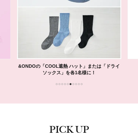
&ONDOの「COOL遮熱 ハット」または「ドライ
ソックス」を各1名様に！
1
2
3
4
5
6
7
8
9
10
PICK UP
ピックアップ