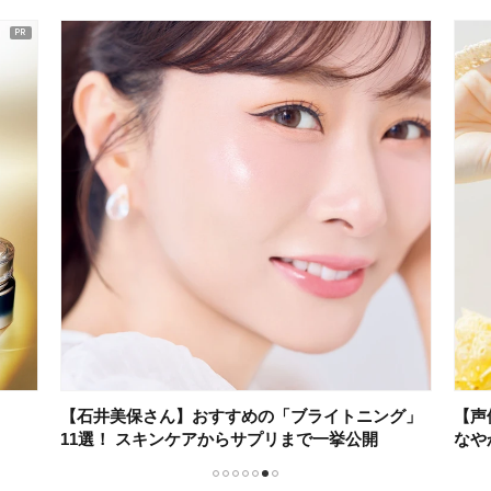
【石井美保さん】おすすめの「ブライトニング」
【声
11選！ スキンケアからサプリまで一挙公開
なや
1
2
3
4
5
6
7