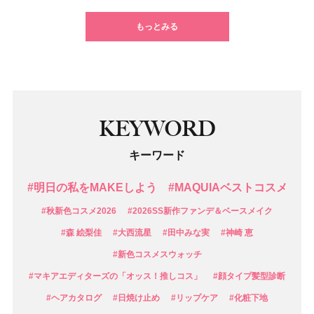
もっとみる
KEYWORD
キーワード
#明日の私をMAKEしよう
#MAQUIAベストコスメ
#秋新色コスメ2026
#2026SS新作ファンデ＆ベースメイク
#森 絵梨佳
#大西流星
#田中みな実
#神崎 恵
#新色コスメスウォッチ
#マキアエディターズの「オッス！推しコス」
#顔タイプ髪型診断
#ヘアカタログ
#日焼け止め
#リップケア
#化粧下地