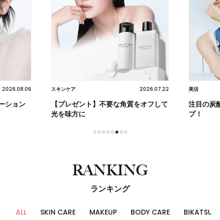
2026.08.06
2026.07.22
スキンケア
美活
ーション
【プレゼント】不要な角質をオフして
注目の炭
光を味方に
プ！
1
2
3
4
5
6
7
8
RANKING
ランキング
ALL
SKIN CARE
MAKEUP
BODY CARE
BIKATSU