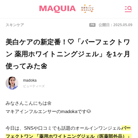
メニ
PR
スキンケア
公開日：
2025.05.09
美白ケアの新定番！🤍「パーフェクトワ
ン 薬用ホワイトニングジェル」を1ヶ月
使ってみた🌼
madoka
ビューティーズ
みなさんこんにちは🌼
マキアインフルエンサーのmadokaです🐶
今日は、SNSや口コミでも話題のオールインワンジェル
パー
フェクトワン 「薬用ホワイトニングジェル（医薬部外品）」