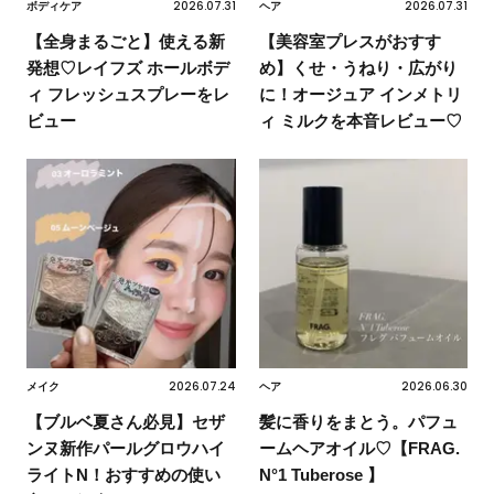
2026.07.31
2026.07.31
ボディケア
ヘア
【全身まるごと】使える新
【美容室プレスがおすす
発想♡レイフズ ホールボデ
め】くせ・うねり・広がり
ィ フレッシュスプレーをレ
に！オージュア インメトリ
ビュー
ィ ミルクを本音レビュー♡
2026.07.24
2026.06.30
メイク
ヘア
【ブルベ夏さん必見】セザ
髪に香りをまとう。パフュ
ンヌ新作パールグロウハイ
ームヘアオイル♡【FRAG.
ライトN！おすすめの使い
N°1 Tuberose 】