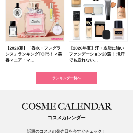
【2026夏】「香水・フレグラ
【クリスマスコフレ2026】ク
【2026年夏】汗・皮脂に強い
【2026夏】「リップケア」ラ
【2026夏】「インナーケア・
【最新】髪のうねり・広がり・
【フォロー＆いいねで当たる】
【全色レビュー】ケイト メロ
【2026年夏】汗・皮脂に強い
【コスメデコルテ】ブランド最
【崩れないフェイスパウダーの
【クリスマスコフレ2026】
【おすすめダイエットサプリ８
【2026年】最新トレンド「ボ
【無印良品】スキンケア×衣料
【スック2026新作】秋コレク
ンス」ランキングTOP5！＜美
リニークのホリデーコフレを一
ファンデーション20選！ 滝汗
ンキングTOP5！＜美容マニア
サプリ」ランキングTOP5！＜
くせ毛におすすめのシャンプー
中国割烹旅館 掬水亭の宿泊券
ウブラウンアイズ限定色追加！
ファンデーション20選！ 滝汗
高峰ラインから新作エイジング
塗り方】ブラシ？パフ？ 肌質
BAUM（バウム）が誘う静寂の
選】食べすぎた日をサポート！
ブ」13種類を徹底解説！ 定番
素材の最強タッグで実現！ 着
ションを全品スウォッチ&イエ
容マニア・マ…
挙紹介！ 人気…
でも崩れない…
集団・マキア…
美容マニア集…
17選
を1組2名様にプ…
イエベ・ブルベ別…
でも崩れない…
ケアクリーム「A…
別メイクHOW …
香りの世界へ。…
選び方＆糖質・脂…
＆人気の髪型…
るだけで保湿でき…
ベブルベ分け！
ランキング一覧へ
COSME CALENDAR
コスメカレンダー
話題のコスメの発売日を今すぐチェック！