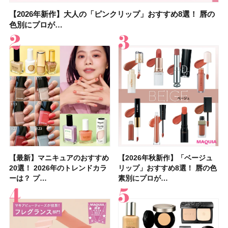
【2026年新作】大人の「ピンクリップ」おすすめ8選！ 唇の
【上田竜也さんのマイベストコスメ５選】大人になって開眼
【2026年新作】大人の「ピンクリップ」おすすめ8選！ 唇の
【2026夏】「香水・フレグランス」ランキングTOP5！＜美
【2026夏】「歯磨き粉・オーラルケア」ランキングTOP5！
【2026年夏】40代におすすめの髪型30選！ 若く見える・手
【鈴木えみさんの愛用品30選】コスメ・スキンケア・ヘアケ
【キャンメイク】売切続出！先行発売中の「クリアヴェール
色別にプロが…
したからこそ愛が深…
色別にプロが…
容マニア・マ…
＜美容マニア…
入れが楽な…
アetc.お気に…
セッティングパウダ…
【最新】マニキュアのおすすめ
【2026年夏】汗に強い日焼け
【最新】マニキュアのおすすめ
【デパコスのネイルオイル10
【石井美保さんのおすすめお菓
【2026年夏】おすすめの髪型
【読者プレゼント】羽の見えな
【セザンヌ】8/7新色追加！
【2026年秋新作】「ベージュ
【石井美保さん】おすすめの
【2026年秋新作】「ベージュ
【2026年】ボディ用日焼け止
【板野友美さんの美活】「最
【2026年夏】小顔に見えるボ
【2026年8月の一粒万倍日】お
【限定】&be「リップカラーデ
20選！ 2026年のトレンドカラ
止めのおすすめ13選！ 汗で塗
20選！ 2026年のトレンドカラ
選】プレゼントにおすすめ！ケ
子＆お茶10選】手土産にもぴっ
36選！ショート・ボブ・ミディ
いハンディファン
「ウォータリーティントリップ
リップ」おすすめ8選！ 唇の色
「ブライトニング」11選！ ス
リップ」おすすめ8選！ 唇の色
めUVのおすすめ20選！ この夏
近、下の歯の矯正を再開したん
ブの髪型37選！ レイヤー・切
すすめの開運コスメ＆美容アイ
ュオ 01 ピンクベージュ」レビ
ーは？ プ…
膜が強化され…
ーは？ プ…
ア効果、ビジュ、…
たり
アム・ロング…
「baramood」を3名様…
」10モモピュ…
素別にプロが…
キンケアからサプ…
素別にプロが…
注目の人気…
です」オーラルケア…
りっぱなしな…
テム10選！
ュー｜落ち…