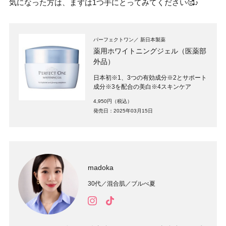
気になった方は、まずは1つ手にとってみてください🥰♪
パーフェクトワン
新日本製薬
薬用ホワイトニングジェル（医薬部
外品）
日本初※1、3つの有効成分※2とサポート
成分※3を配合の美白※4スキンケア
4,950円（税込）
発売日：2025年03月15日
madoka
30代／混合肌／ブルべ夏