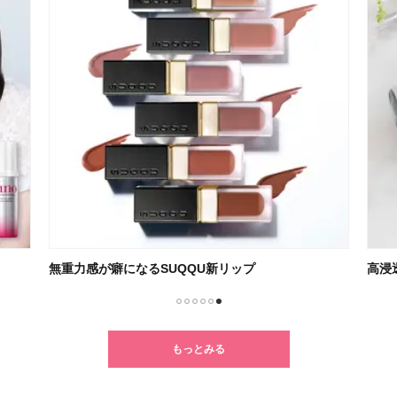
無重力感が癖になるSUQQU新リップ
高浸
1
2
3
4
5
6
もっとみる