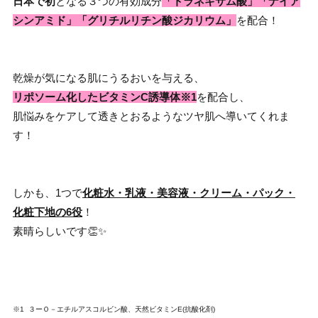
日本で初
となる３つの有効成分
「トラネキサム酸」「ナイア
シンアミド」「グリチルリチン酸ジカリウム」
を配合！
乾燥が気になる肌にうるおいを与える、
リポソーム化したビタミンC誘導体※1
を配合し、
肌悩みをケアして透きとおるようなツヤ肌へ導いてくれま
す！
しかも、1つで
化粧水・乳液・美容液・クリーム・パック・
化粧下地の6役
！
素晴らしいです👏✨
※1 ３ーＯ－エチルアスコルビン酸、天然ビタミンE(抗酸化剤)