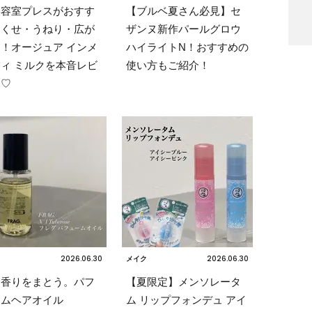
美容室プレスがおすす
【ブルベ夏さん必見】セ
】くせ・うねり・広が
ザンヌ新作パールグロウ
！オージュア インメ
ハイライトN！おすすめの
ィ ミルクを本音レビ
使い方もご紹介！
ー♡
2026.06.30
2026.06.30
メイク
に香りをまとう。パフ
【夏限定】メンソレータ
ームヘアオイル
ム リップフォンデュ アイ