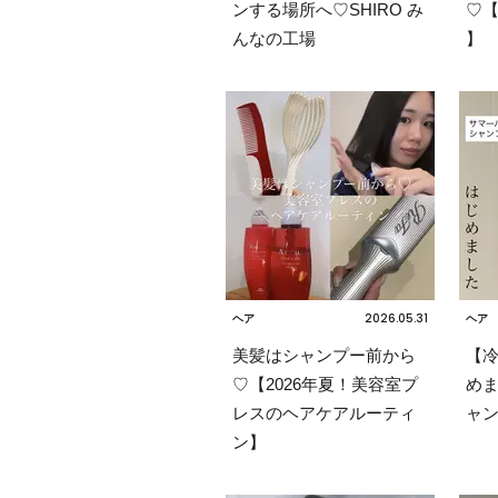
ンする場所へ♡SHIRO み
♡【F
んなの工場
】
2026.05.31
ヘア
ヘア
美髪はシャンプー前から
【
♡【2026年夏！美容室プ
めま
レスのヘアケアルーティ
ャン
ン】