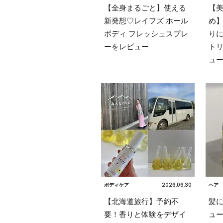
【全身まるごと】使える
【
新発想♡レイフズ ホール
め
ボディ フレッシュスプレ
りに
ーをレビュー
トリ
ュ
2026.06.30
ボディケア
ヘア
【北海道旅行】予約不
髪
要！香りと体験をデザイ
ュ