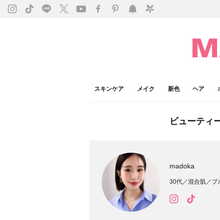
スキンケア
メイク
新色
ヘア
ビューティ
madoka
30代／混合肌／ブ