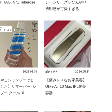
RAG. N°1 Tuberose
シーシリーズ♡ひんやり
透明感が可愛すぎる
2026.05.31
2026.05.31
ボディケア
冷やしシャンプーはじ
【痛みレスなお家美容】
した】サマーバー シ
Ulike Air 10 Max IPL光美
プー クール10
容器