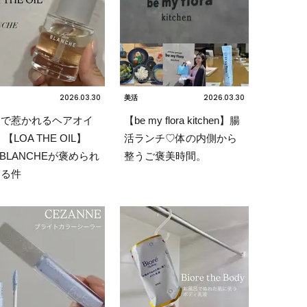
2026.03.30
2026.03.30
美活
りで惹かれるヘアオイ
【be my flora kitchen】腸
 【LOA THE OIL】
活ランチ♡体の内側から
ir BLANCHEが褒められ
整うご褒美時間。
ぎる件