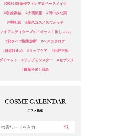
#2026SS新作ファンデ＆ベースメイク
#森 絵梨佳
#大西流星
#田中みな実
#神崎 恵
#新色コスメスウォッチ
#マキアエディターズの「オッス！推しコス」
#顔タイプ髪型診断
#ヘアカタログ
#日焼け止め
#リップケア
#化粧下地
#ダイエット
#リップモンスター
#セザンヌ
#最新号試し読み
COSME CALENDAR
コスメ検索
検索