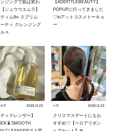
レンジングで肌は変わ
【ADDITTLEBEAUTY】
。【シュウウエムラ】
POPUPに行ってきました
ティム8∞ スブリム
♡inアットコスメトーキョ
ーティ クレンジング
ー
ル n
2025.12.23
2025.12.23
ィケア
ヘア
ボディクレンザー】
クリスマスデートにもお
BEK🧴SMOOTH
すすめ♡【ベロアリボン
DY CLEANSERで上質
ヘアセット】🎀