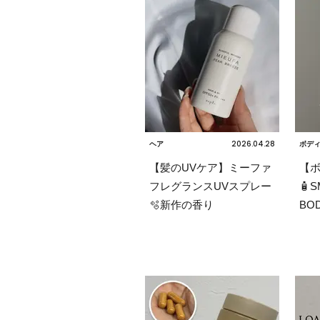
2026.04.28
ヘア
ボデ
【髪のUVケア】ミーファ
【ボ
フレグランスUVスプレー
🧴S
🫧新作の香り
BOD