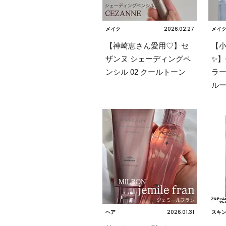
2026.02.27
メイク
メイ
【神崎恵さん愛用♡】セ
【
ザンヌ シェーディングペ
✨】
ンシル 02 クールトーン
ラー
ル
2026.01.31
ヘア
スキ