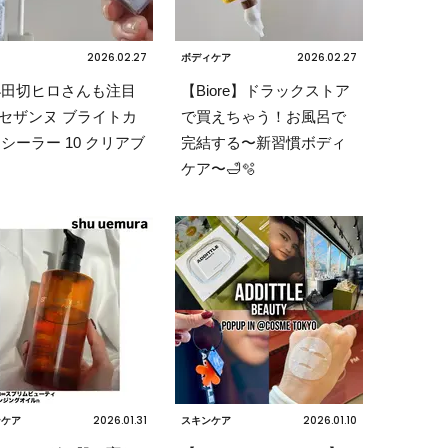
2026.02.27
2026.02.27
ク
ボディケア
小田切ヒロさんも注目
【Biore】ドラックストア
セザンヌ ブライトカ
で買えちゃう！お風呂で
シーラー 10 クリアブ
完結する〜新習慣ボディ
ー
ケア〜🛁🫧
2026.01.31
2026.01.10
ンケア
スキンケア