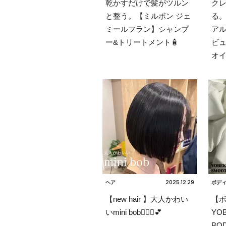
乾かすだけで髪がツルン
ク
と整う。【ミルボン ジェ
る
ミールフラン】シャンプ
アル
ー&トリートメント🧴
ビュ
オイ
2025.12.29
ヘア
ボデ
【new hair 】大人かわい
【
いmini bob💇🏼‍♀️💕
YO
BO