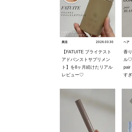
2026.03.30
美活
ヘア
【FATUITE ブライテスト
香
アドバンストサプリメン
ル♡
ト】を8ヶ月続けたリアル
pa
レビュー♡
す