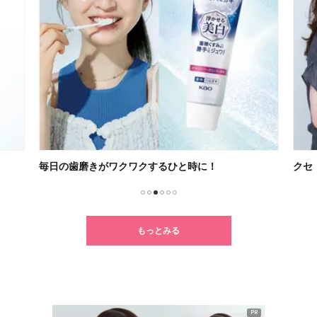
毎日の歯磨きがワクワクするひと時に！
クセ
1
2
3
4
5
6
もっとみる
PR