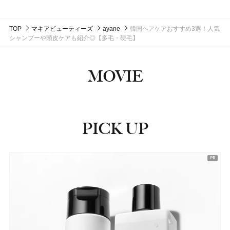
TOP
マキアビューティーズ
ayane
韓国ヘアケアおすすめ3選！人気
シャンプーや頭皮ケアも紹介◎【多毛・硬毛】
MOVIE
PICK UP
ピックアップ