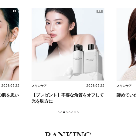
2026.07.22
2026.07.22
スキンケア
スキンケア
の肌を思い
【プレゼント】不要な角質をオフして
諦めてい
光を味方に
1
2
3
4
5
6
7
8
RANKING