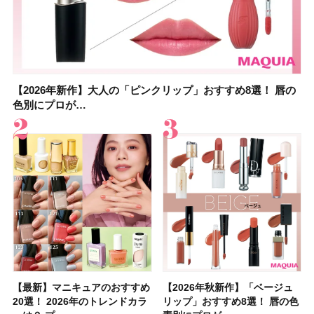
【2026年新作】大人の「ピンクリップ」おすすめ8選！ 唇の
【上田竜也さんのマイベストコスメ５選】大人になって開眼
【2026年新作】大人の「ピンクリップ」おすすめ8選！ 唇の
【2026夏】「香水・フレグランス」ランキングTOP5！＜美
【2026夏】「歯磨き粉・オーラルケア」ランキングTOP5！
【2026年夏】40代におすすめの髪型30選！ 若く見える・手
【鈴木えみさんの愛用品30選】コスメ・スキンケア・ヘアケ
【キャンメイク】売切続出！先行発売中の「クリアヴェール
色別にプロが…
したからこそ愛が深…
色別にプロが…
容マニア・マ…
＜美容マニア…
入れが楽な…
アetc.お気に…
セッティングパウダ…
【最新】マニキュアのおすすめ
【2026年夏】汗に強い日焼け
【最新】マニキュアのおすすめ
【デパコスのネイルオイル10
【石井美保さんのおすすめお菓
【2026年夏】おすすめの髪型
【読者プレゼント】羽の見えな
【セザンヌ】8/7新色追加！
【2026年秋新作】「ベージュ
【石井美保さん】おすすめの
【2026年秋新作】「ベージュ
【2026年】ボディ用日焼け止
【板野友美さんの美活】「最
【2026年夏】小顔に見えるボ
【2026年8月の一粒万倍日】お
【限定】&be「リップカラーデ
20選！ 2026年のトレンドカラ
止めのおすすめ13選！ 汗で塗
20選！ 2026年のトレンドカラ
選】プレゼントにおすすめ！ケ
子＆お茶10選】手土産にもぴっ
36選！ショート・ボブ・ミディ
いハンディファン
「ウォータリーティントリップ
リップ」おすすめ8選！ 唇の色
「ブライトニング」11選！ ス
リップ」おすすめ8選！ 唇の色
めUVのおすすめ20選！ この夏
近、下の歯の矯正を再開したん
ブの髪型37選！ レイヤー・切
すすめの開運コスメ＆美容アイ
ュオ 01 ピンクベージュ」レビ