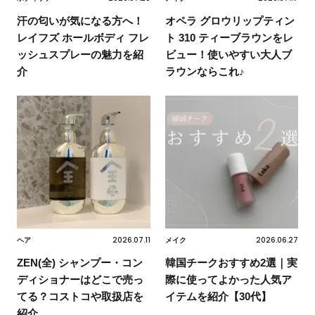
汗の匂いが気になる方へ！
オペラ グロウリップティン
レイフズ ホールボディ フレ
ト 310 ティーブラウンをレ
ッシュスプレーの魅力を紹
ビュー！使いやすい大人ブ
介
ラウンならこれ♪
2026.07.11
2026.06.27
ヘア
メイク
ZEN(全) シャンプー・コン
韓国チークおすすめ2選｜実
ディショナーはどこで売っ
際に使ってよかった人気ア
てる？コストコや取扱店を
イテムを紹介【30代】
紹介