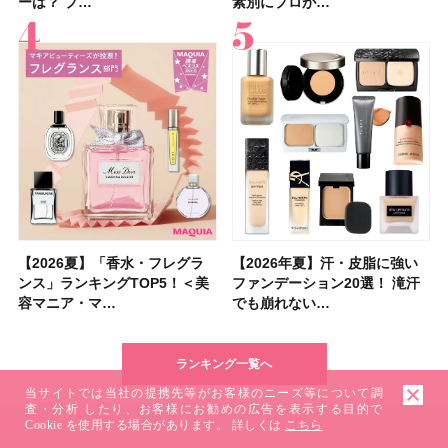
ーは？ プ…
膜が強化され…
ーは？ プ…
ア効果、ビジュ、…
たり
アム・ロング…
「baramood」を3名様…
」10モモピュ…
素別にプロが…
キンケアからサプ…
素別にプロが…
注目の人気…
です」オーラルケア…
りっぱなしな…
テム10選！
ュー｜落ち…
【2026夏】「香水・フレグラ
【クリスマスコフレ2026】ク
【2026年夏】汗・皮脂に強い
【2026夏】「リップケア」ラ
【2026夏】「インナーケア・
【最新】髪のうねり・広がり・
【フォロー＆いいねで当たる】
【全色レビュー】ケイト メロ
【2026年夏】汗・皮脂に強い
【コスメデコルテ】ブランド最
【崩れないフェイスパウダーの
【クリスマスコフレ2026】
【おすすめダイエットサプリ８
【2026年】最新トレンド「ボ
【無印良品】スキンケア×衣料
【スック2026新作】秋コレク
ンス」ランキングTOP5！＜美
リニークのホリデーコフレを一
ファンデーション20選！ 滝汗
ンキングTOP5！＜美容マニア
サプリ」ランキングTOP5！＜
くせ毛におすすめのシャンプー
中国割烹旅館 掬水亭の宿泊券
ウブラウンアイズ限定色追加！
ファンデーション20選！ 滝汗
高峰ラインから新作エイジング
塗り方】ブラシ？パフ？ 肌質
BAUM（バウム）が誘う静寂の
選】食べすぎた日をサポート！
ブ」13種類を徹底解説！ 定番
素材の最強タッグで実現！ 着
ションを全品スウォッチ&イエ
容マニア・マ…
挙紹介！ 人気…
でも崩れない…
集団・マキア…
美容マニア集…
17選
を1組2名様にプ…
イエベ・ブルベ別…
でも崩れない…
ケアクリーム「A…
別メイクHOW …
香りの世界へ。…
選び方＆糖質・脂…
＆人気の髪型…
るだけで保湿でき…
ベブルベ分け！
ランキング一覧へ
当サイトでは当社の提携先等がお客様のニーズ等について調
査・分析 したり、お客様にお勧めの広告を表示する目的で
Cookie を使用する場合があります。 詳しくは
こちら