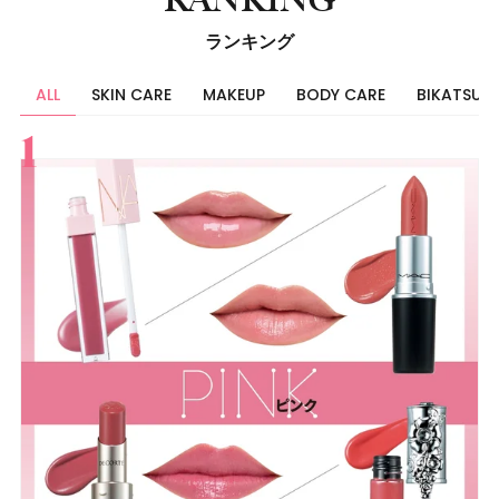
ランキング
ALL
SKIN CARE
MAKEUP
BODY CARE
BIKATSU
すべて
スキンケア
メイク
ボディケア
美活
ヘア
ライフスタイル
ビューティーズ