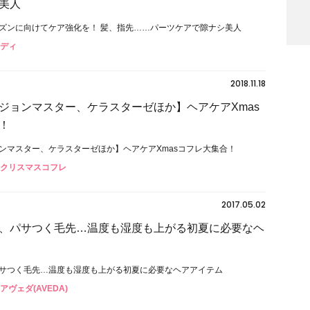
美人
ズンに向けてケア強化を！ 髪、指先……パーツケアで隙ナシ美人
ボディ
2018.11.18
ジョンマスター、ケラスターゼほか】ヘアケアXmas
！
ンマスター、ケラスターゼほか】ヘアケアXmasコフレ大集合！
#クリスマスコフレ
2017.05.02
、パサつく毛先…温度も湿度も上がる初夏に必要なヘ
サつく毛先…温度も湿度も上がる初夏に必要なヘアアイテム
#アヴェダ(AVEDA)