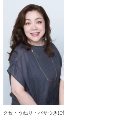
クセ・うねり・パサつきに悩む人必見！
新ルー