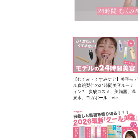
【むくみ・くすみケア】美容モデ
ル森絵梨佳の24時間美容ルーテ
ィン? 炭酸コスメ、美顔器、温
泉水、ヨガポール…etc