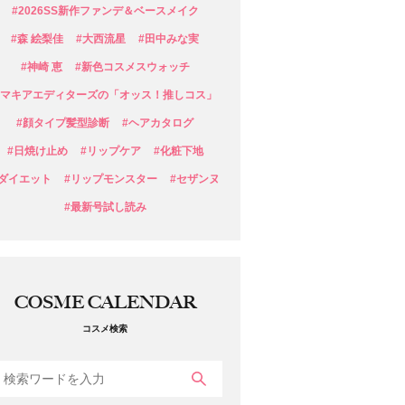
#2026SS新作ファンデ＆ベースメイク
#森 絵梨佳
#大西流星
#田中みな実
#神崎 恵
#新色コスメスウォッチ
#マキアエディターズの「オッス！推しコス」
#顔タイプ髪型診断
#ヘアカタログ
#日焼け止め
#リップケア
#化粧下地
#ダイエット
#リップモンスター
#セザンヌ
#最新号試し読み
COSME CALENDAR
コスメ検索
検索