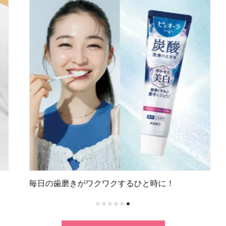
毎日の歯磨きがワクワクするひと時に！
1
2
3
4
5
6