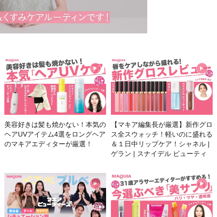
美容好きは髪も焼かない！本気の
【マキア編集長が厳選】新作グロ
ヘアUVアイテム4選をロングヘア
ス全スウォッチ！軽いのに盛れる
のマキアエディターが厳選！
＆１日中リップケア！シャネル |
ゲラン | スナイデル ビューティ