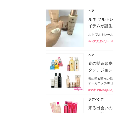
ヘア
ルネ フルト
イテムが誕生
ルネ フルトレー
#ヘアスタイル
ヘア
春の髪＆頭皮
タン、ジョン
春の髪＆頭皮の悩
オーガニックetc.
#マキア(MAQUIA
ボディケア
来る出会いの