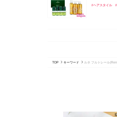
#ヘアスタイル
TOP
キーワード
ルネ フルトレール(Rene F
ピックアップ