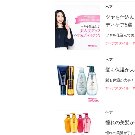
ヘア
ツヤを仕込ん
ディケア5選
ツヤを仕込んで美
#ヘアスタイル
ヘア
髪も保湿が大
髪も保湿が大事！
#ヘアスタイル
ヘア
憧れの美髪が
憧れの美髪が手に