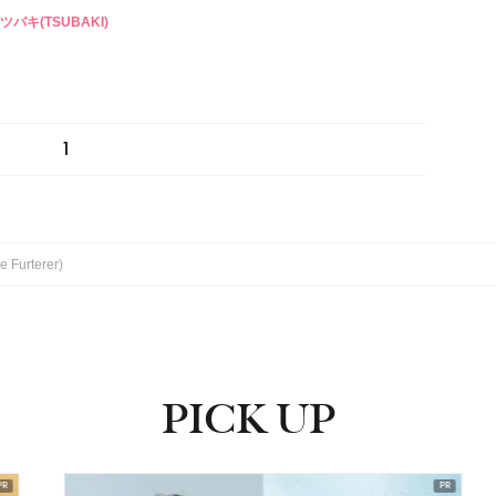
#ツバキ(TSUBAKI)
1
urterer)
PICK UP