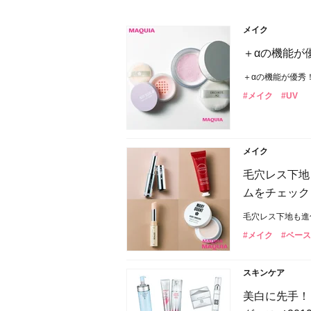
メイク
＋αの機能が
＋αの機能が優秀
#メイク
#UV
メイク
毛穴レス下地
ムをチェック
毛穴レス下地も進
#メイク
#ベー
スキンケア
美白に先手！