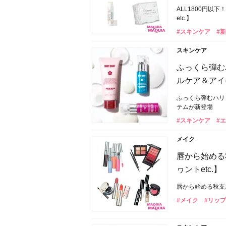
ALL1800円
etc.】
#スキンケア
#
スキンケア
ふっくら弾む
ルケア＆アイ
ふっくら弾むハリ
テムが新登場
#スキンケア
#
メイク
唇から始める
ヮントetc.】
唇から始める秋支度
#メイク
#リップ