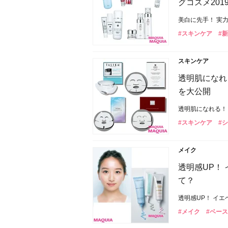
グコスメ201
美白に先手！ 実
#スキンケア
#
スキンケア
透明肌になれ
を大公開
透明肌になれる！
#スキンケア
#
メイク
透明感UP！
て？
透明感UP！ イ
#メイク
#ベー