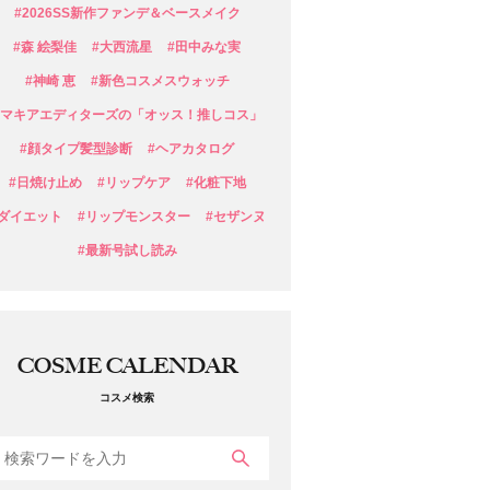
#2026SS新作ファンデ＆ベースメイク
#森 絵梨佳
#大西流星
#田中みな実
#神崎 恵
#新色コスメスウォッチ
#マキアエディターズの「オッス！推しコス」
#顔タイプ髪型診断
#ヘアカタログ
#日焼け止め
#リップケア
#化粧下地
#ダイエット
#リップモンスター
#セザンヌ
#最新号試し読み
COSME CALENDAR
コスメ検索
検索