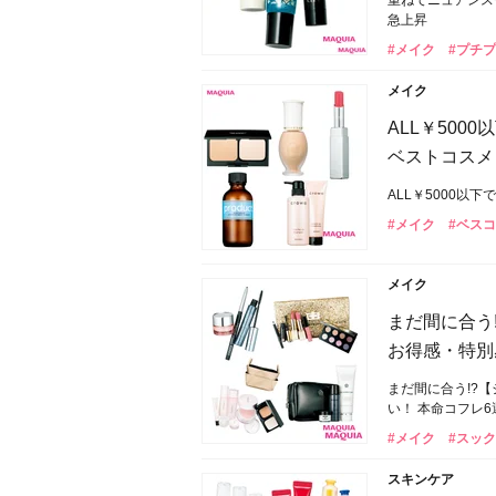
重ねてニュアンス
急上昇
#メイク
#プチ
メイク
ALL￥50
ベストコスメ
ALL￥5000
#メイク
#ベス
メイク
まだ間に合う!
お得感・特別
まだ間に合う!?【
い！ 本命コフレ6
#メイク
#スック
スキンケア