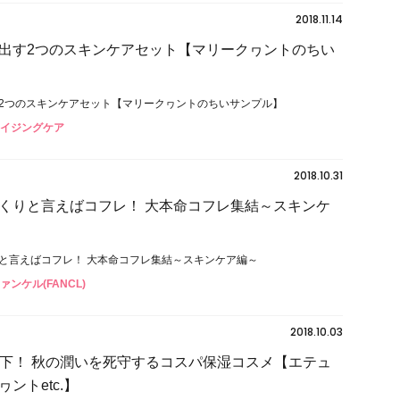
2018.11.14
出す2つのスキンケアセット【マリークヮントのちい
2つのスキンケアセット【マリークヮントのちいサンプル】
エイジングケア
2018.10.31
くりと言えばコフレ！ 大本命コフレ集結～スキンケ
と言えばコフレ！ 大本命コフレ集結～スキンケア編～
ァンケル(FANCL)
2018.10.03
0円以下！ 秋の潤いを死守するコスパ保湿コスメ【エテュ
ントetc.】