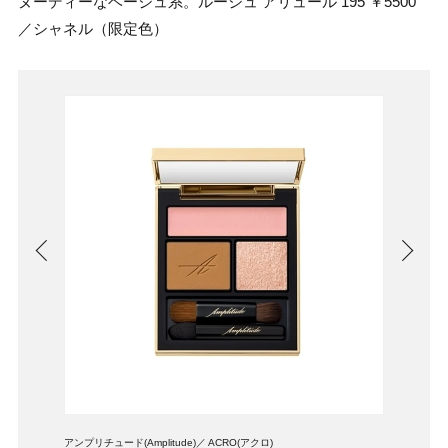
ヌーディーなベージュ系。ルージュ アリュール 195 ￥5500
／シャネル（限定色）
アンプリチュード(Amplitude)
ACRO(アクロ)
ヘレナ 