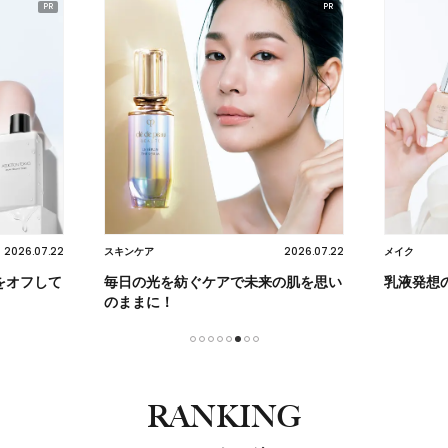
2026.07.22
2026.07.22
スキンケア
メイク
をオフして
毎日の光を紡ぐケアで未来の肌を思い
乳液発想
のままに！
1
2
3
4
5
6
7
8
RANKING