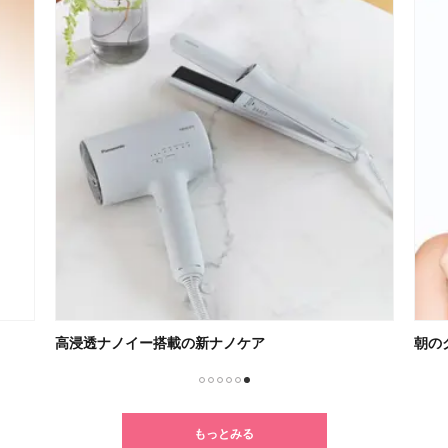
高浸透ナノイー搭載の新ナノケア
朝の
1
2
3
4
5
6
もっとみる