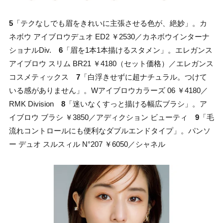
5
「テクなしでも眉をきれいに主張させる色が、絶妙」。カ
ネボウ アイブロウデュオ ED2 ￥2530／カネボウインターナ
ショナルDiv.
6
「眉を1本1本描けるスタメン」。エレガンス
アイブロウ スリム BR21 ￥4180（セット価格）／エレガンス
コスメティックス
7
「白浮きせずに超ナチュラル。つけて
いる感がありません」。Wアイブロウカラーズ 06 ￥4180／
RMK Division
8
「迷いなくすっと描ける幅広ブラシ」。ア
イブロウ ブラシ ￥3850／アディクション ビューティ
9
「毛
流れコントロールにも便利なダブルエンドタイプ」。パンソ
ー デュオ スルスィル N°207 ￥6050／シャネル