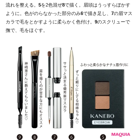
流れを整える。
5
を2色混ぜ
8
で描く。眉頭はうっすらぼかす
ように。色がのらなかった部分のみ
6
で描き足し、
7
の眉マス
カラで毛をとかすように柔らかく色付け。
9
のスクリューで
撫で、毛をほぐす。