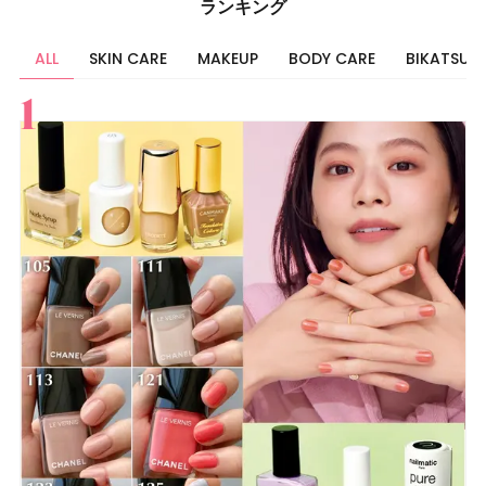
ランキング
ALL
SKIN CARE
MAKEUP
BODY CARE
BIKATSU
すべて
スキンケア
メイク
ボディケア
美活
ヘア
ライフスタイル
ビューティーズ