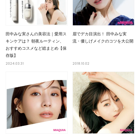
田中みな実さんの美容法｜愛用ス
眉でデカ目演出！ 田中みな実
キンケアは？ 朝夜ルーティン、
流・優しげメイクのコツを大公開
おすすめコスメなど総まとめ【保
存版】
2024.03.31
2018.10.02