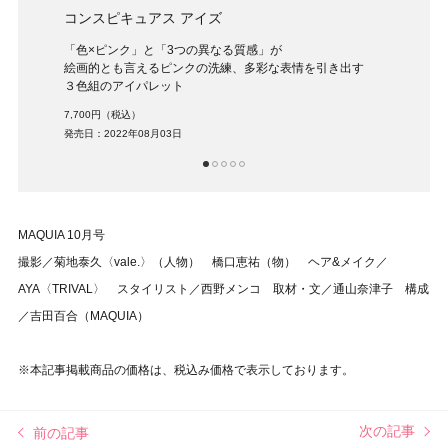
ヘレ
コンスピキュアス アイズ
ラッ
「色×ピンク」と「3つの異なる質感」が
圧倒
絵画的とも言えるピンクの洗練、多彩な表情を引き出す
息を
３色組のアイパレット
4,80
7,700円（税込）
発売日：2022年08月03日
1
2
3
4
5
MAQUIA 10月号
撮影／菊地泰久〈vale.〉（人物） 橋口恵祐（物） ヘア&メイク／
AYA〈TRIVAL〉 スタイリスト／西野メンコ
取材・文／通山奈津子 構成
／吉田百合（MAQUIA）
※本記事掲載商品の価格は、税込み価格で表示しております。
次の記事
前の記事