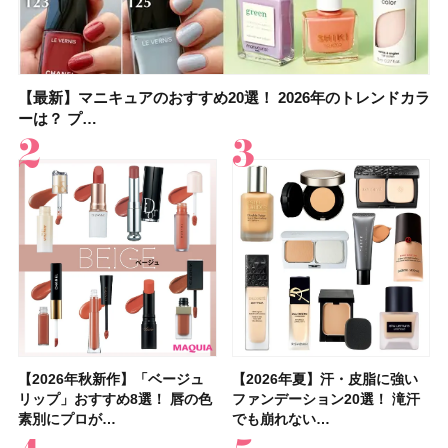
【最新】マニキュアのおすすめ20選！ 2026年のトレンドカラ
【石井美保さん】おすすめの「ブライトニング」11選！ スキ
【最新】マニキュアのおすすめ20選！ 2026年のトレンドカラ
【2026夏】「香水・フレグランス」ランキングTOP5！＜美
【5分で万能！ 夏レシピ】「万能ねぎ塩だれ」の作り方＆ア
【2026年夏】40代におすすめの髪型30選！ 若く見える・手
【鈴木えみさんの愛用品30選】コスメ・スキンケア・ヘアケ
【限定】&be「リップカラーデュオ 01 ピンクベージュ」レビ
ーは？ プ…
ンケアからサプ…
ーは？ プ…
容マニア・マ…
レンジレシピ2品
入れが楽な…
アetc.お気に…
ュー｜落ち…
【2026年秋新作】「ベージュ
【2026年夏】汗に強い日焼け
【2026年秋新作】「ベージュ
【2026夏】「リップケア」ラ
【おすすめダイエットサプリ８
【2026年夏】おすすめの髪型
【読者プレゼント】羽の見えな
【スック2026新作】秋コレク
【2026年夏】汗・皮脂に強い
【クリスマスコフレ2026】ク
【2026年夏】汗・皮脂に強い
【デパコスのネイルオイル10
【40代以上の髪悩み おすすめ
【最新】髪のうねり・広がり・
【2026年8月の一粒万倍日】お
LUNASOLアイカラーレーショ
リップ」おすすめ8選！ 唇の色
止めのおすすめ13選！ 汗で塗
リップ」おすすめ8選！ 唇の色
ンキングTOP5！＜美容マニア
選】食べすぎた日をサポート！
36選！ショート・ボブ・ミディ
いハンディファン
ションを全品スウォッチ&イエ
ファンデーション20選！ 滝汗
リニークのホリデーコフレを一
ファンデーション20選！ 滝汗
選】プレゼントにおすすめ！ケ
アイテム15選】“白髪・薄毛・
くせ毛におすすめのシャンプー
すすめの開運コスメ＆美容アイ
ンN EX17Evening Muse …
素別にプロが…
膜が強化され…
素別にプロが…
集団・マキア…
選び方＆糖質・脂…
アム・ロング…
「baramood」を3名様…
ベブルベ分け！
でも崩れない…
挙紹介！ 人気…
でも崩れない…
ア効果、ビジュ、…
うねり”に最…
17選
テム10選！