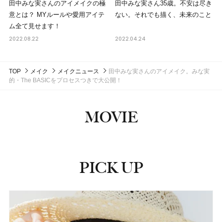
田中みな実さんのアイメイクの極
田中みな実さん35歳。不安は尽き
意とは？ MYルールや愛用アイテ
ない。それでも描く、未来のこと
ム全て見せます！
2022.08.22
2022.04.24
TOP
メイク
メイクニュース
田中みな実さんのアイメイク。みな実
的・The BASICをプロセスつきで大公開！
MOVIE
PICK UP
ピックアップ