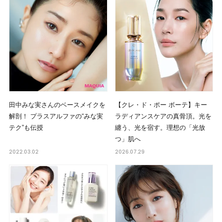
田中みな実さんのベースメイクを
【クレ・ド・ポー ボーテ】キー
解剖！ プラスアルファの“みな実
ラディアンスケアの真骨頂。光を
テク”も伝授
纏う、光を宿す。理想の「光放
つ」肌へ
2022.03.02
2026.07.29