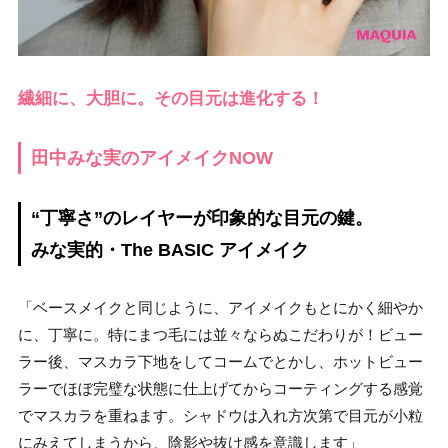
繊細に、大胆に。その目元は進化する！
田中みな実のアイメイクNOW
“丁寧さ”のレイヤーが印象的な目元の鍵。
みな実的・The BASIC アイメイク
「ベースメイクと同じように、アイメイクもとにかく細やか
に、丁寧に。特にまつ毛には並々ならぬこだわりが！ビュー
ラー後、マスカラ下地をしてコームでとかし、ホットビュー
ラーでほぼ完璧な状態に仕上げてからコーティングする感覚
でマスカラを重ねます。シャドウは入れ方次第で目元が小粒
にみえてしまうから、陰影や抜け感を意識します」