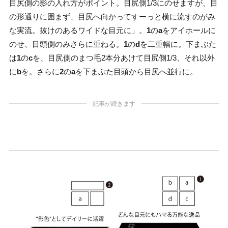
目尻側の影の入れ方がポイント。目尻側1/3にのせますが、目
の形通りに囲まず、目尻へ向かってすーっと横に流すのがみ
な実流。抜けのあるワイドな目元に」。
1
の
a
をアイホールに
のせ、目頭側のみさらに重ねる。
1
の
d
を二重幅に。下まぶた
は
1
の
c
を、目尻側のまつ毛2本分あけて目尻側1/3、それ以外
に
b
を。さらに
2
の
a
を下まぶた目頭から目尻へ並行に。
記事が続きます