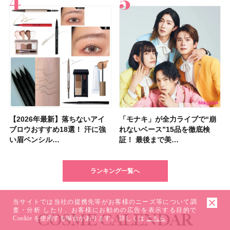
【2026年最新】落ちないアイ
【2026夏】「ハリ・たるみケ
【2026年最新】落ちないアイ
【2026年】ボディ用日焼け止
【板野友美さんの美活】「最
【2026年夏】小顔に見えるボ
石井美保さん祝50歳！ アニバ
【全色レビュー】ケイト メロ
「モナキ」が全力ライブで“崩
【2026夏】「毛穴ケア」ラン
「モナキ」が全力ライブで“崩
「ミス ディオール オードゥ パ
【石井美保さんのおすすめお菓
【2026年】最新トレンド「ボ
【無印良品】スキンケア×衣料
【キャンメイク】売切続出！先
ブロウおすすめ18選！ 汗に強
ア」ランキングTOP5！＜マキ
ブロウおすすめ18選！ 汗に強
めUVのおすすめ20選！ この夏
近、下の歯の矯正を再開したん
ブの髪型37選！ レイヤー・切
ーサリーイベントに込めた思
ウブラウンアイズ限定色追加！
れないベース”15品を徹底検
キングTOP5！＜マキアビュー
れないベース”15品を徹底検
ルファン」が新たな装いで登
子＆お茶10選】手土産にもぴっ
ブ」13種類を徹底解説！ 定番
素材の最強タッグで実現！ 着
行発売中の「クリアヴェールセ
い眉ペンシル…
アビューティ…
い眉ペンシル…
注目の人気…
です」オーラルケア…
りっぱなしな…
い、今夢中なボデ…
イエベ・ブルベ別…
証！ 最後まで美…
ティーズが投…
証！ 最後まで美…
場！ シルバー…
たり
＆人気の髪型…
るだけで保湿でき…
ッティングパウダ…
ランキング一覧へ
当サイトでは当社の提携先等がお客様のニーズ等について調
査・分析 したり、お客様にお勧めの広告を表示する目的で
COSME CALENDAR
Cookie を使用する場合があります。 詳しくは
こちら