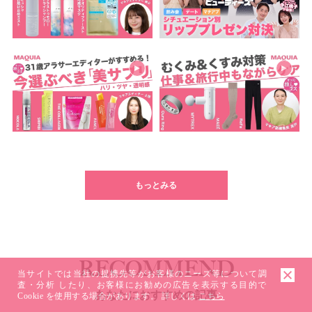
もっとみる
RECOMMEND
当サイトでは当社の提携先等がお客様のニーズ等について調
査・分析 したり、お客様にお勧めの広告を表示する目的で
あなたにおすすめの記事
Cookie を使用する場合があります。 詳しくは
こちら