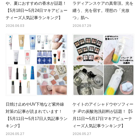
や、夏におすすめの香水が話題！
ラディアンスケアの真骨頂。光を
【5月18日〜5月24日マキアビュー
纏う、光を宿す。理想の「光放
ティーズ人気記事ランキング】
つ」肌へ
2026.06.03
2026.07.29
日焼け止めやUV下地など紫外線
ケイトのアイシャドウやソフィー
対策の記事が読まれています！
ナ iPの炭酸泡洗顔料が話題！【5
【5月11日〜5月17日人気記事ラン
月11日〜5月17日マキアビューテ
キング】
ィーズ人気記事ランキング】
2026.05.27
2026.05.27