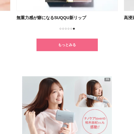
無重力感が癖になるSUQQU新リップ
高浸
1
2
3
4
5
6
もっとみる
PR