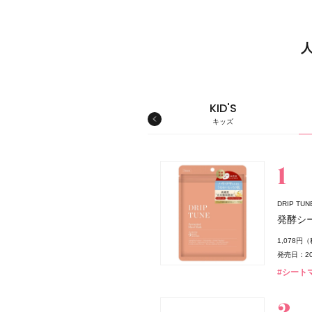
MEN'S
KID'S
メンズ
キッズ
スキンケア
DRIP T
発酵シ
1,078円
発売日：20
#シート