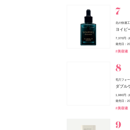
北の快適工
ヨイピ
7,370円
発売日：20
#美容液
毛穴フォー
ダブル
1,980円
発売日：20
#美容液