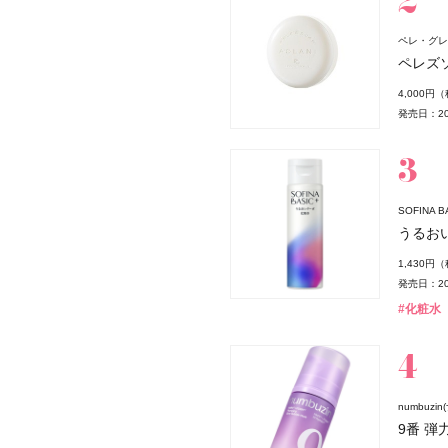
ペレ・グレイ
ペレズ
4,000円
発売日：20
SOFINA
うるお
薬局
1,430円
発売日：20
#化粧水
numbuzi
9番 