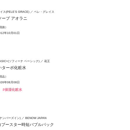
ス(PELE'S GRACE)
ペレ・グレイス
ソープ アオラニ
（税抜）
12年10月01日
 BASIC+(ソフィーナ ベーシック)
花王
いターボ化粧水
（税込）
26年08月08日
#保湿化粧水
n(ナンバーズイン)
BENOW JAPAN
弾力ブースター時短バブルパック