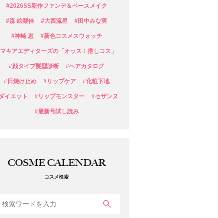
#2026SS新作ファンデ＆ベースメイク
#森 絵梨佳
#大西流星
#田中みな実
#神崎 恵
#新色コスメスウォッチ
#マキアエディターズの「オッス！推しコス」
#顔タイプ髪型診断
#ヘアカタログ
#日焼け止め
#リップケア
#化粧下地
#ダイエット
#リップモンスター
#セザンヌ
#最新号試し読み
COSME CALENDAR
コスメ検索
検索