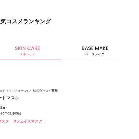
人気コスメランキング
SKIN CARE
BASE MAKE
スキンケア
ベースメイク
ベースメ
UNE(ドリップチューン)
株式会社スギ薬局
ートマスク
（税込）
26年08月05日
マスク
#フェイスマスク