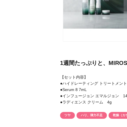
メーカー
ブランド
1週間たっぷりと、MIR
ジャンル
【セット内容】
肌質
●ハイドレーティング トリートメント 
●Serum 8 7mL
金額
●インフュージョン エマルジョン 14
●ラディエンス クリーム 4g
ツヤ
ハリ、弾力不足
乾燥（カ
アイテム