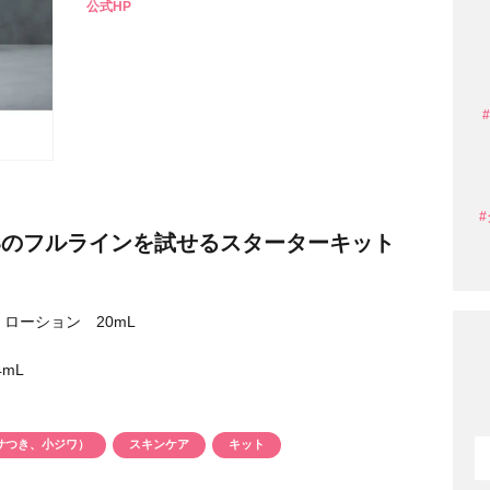
公式HP
条件から探す
OSのフルラインを試せるスターターキット
ローション 20mL
mL
円 〜
円
サつき、小ジワ）
スキンケア
キット