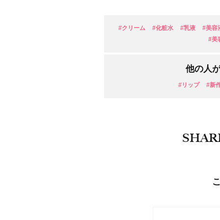
目的・用途
・
悩みなど
#クリーム
#化粧水
#乳液
#美容
#美
発売日
他の人
#リップ
#新
SHAR