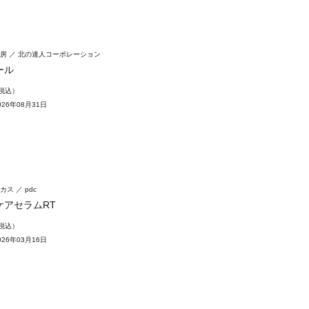
房
北の達人コーポレーション
ール
（税込）
26年08月31日
カス
pdc
ケアセラムRT
（税込）
26年03月16日