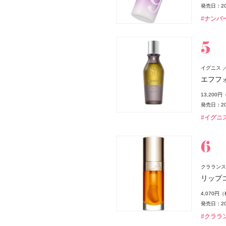
発売日：20
#ナンバー
イグニス
エフフ
13,200
発売日：20
#イグニス(
クラランス(C
リップ
4,070円
イス
発売日：20
#クララン