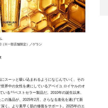
ム
 ￥8140（※⼀部店舗限定）／ゲラン
が
肌にスーッと吸い込まれるようになじんでいく、その
世界中の女性を虜にしているアベイユ ロイヤルのオ
れている
ベストセラー製品だ。2010年の誕生以来、
※1
この逸品が、2025年2月、さらなる進化を遂げて新
深く、より素早く肌の修復をサポート。2025年のエ