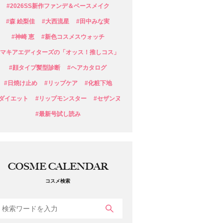
#2026SS新作ファンデ＆ベースメイク
#森 絵梨佳
#大西流星
#田中みな実
#神崎 恵
#新色コスメスウォッチ
#マキアエディターズの「オッス！推しコス」
#顔タイプ髪型診断
#ヘアカタログ
#日焼け止め
#リップケア
#化粧下地
#ダイエット
#リップモンスター
#セザンヌ
#最新号試し読み
COSME CALENDAR
コスメ検索
検索