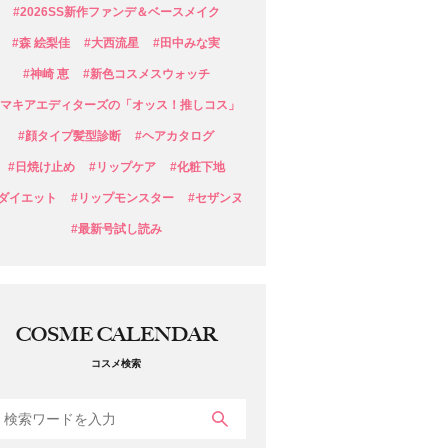
#2026SS新作ファンデ＆ベースメイク
#森 絵梨佳
#大西流星
#田中みな実
#神崎 恵
#新色コスメスウォッチ
#マキアエディターズの「オッス！推しコス」
#顔タイプ髪型診断
#ヘアカタログ
#日焼け止め
#リップケア
#化粧下地
#ダイエット
#リップモンスター
#セザンヌ
#最新号試し読み
COSME CALENDAR
コスメ検索
検索