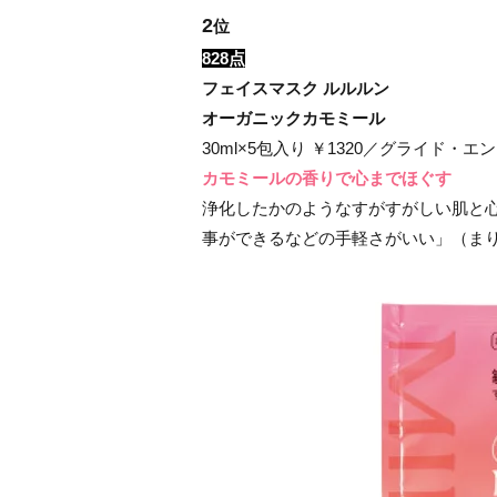
2
位
828点
フェイスマスク ルルルン
オーガニックカモミール
30ml×5包入り ￥1320／グライド・
カモミールの香りで心までほぐす
浄化したかのようなすがすがしい肌と
事ができるなどの手軽さがいい」（ま