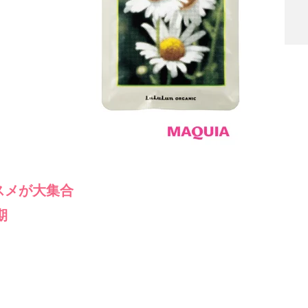
スメが大集合
期