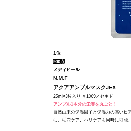
1
位
900点
メディヒール
N.M.F
アクアアンプルマスクJEX
25ml×3枚入り ￥1069／セキド
アンプル1本分の栄養を丸ごと！
自然由来の保湿因子と保湿力の高いヒア
に、毛穴ケア、ハリケアも同時に可能