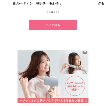
新ルーティン「朝レチ・夜レチ」
クセ
1
2
3
4
5
6
もっとみる
PR