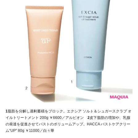
1
脂肪を分解し過剰蓄積をブロック。エクシア ソルト＆シュガースクラブ オ
イルトリートメント 200g ￥6600／アルビオン
2
皮下脂肪の増加や、乳腺
の発達を促進させてバストのボリュームアップ。HACCA バストケアクリー
ム“UP” 80g ￥11000／白々華