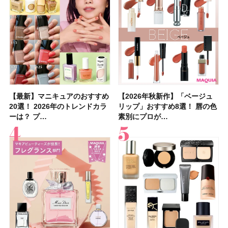
【最新】マニキュアのおすすめ
【2026年夏】汗に強い日焼け
【最新】マニキュアのおすすめ
【デパコスのネイルオイル10
【石井美保さんのおすすめお菓
【2026年夏】おすすめの髪型
【読者プレゼント】羽の見えな
【セザンヌ】8/7新色追加！
【2026年秋新作】「ベージュ
【石井美保さん】おすすめの
【2026年秋新作】「ベージュ
【2026年】ボディ用日焼け止
【板野友美さんの美活】「最
【2026年夏】小顔に見えるボ
【2026年8月の一粒万倍日】お
【限定】&be「リップカラーデ
20選！ 2026年のトレンドカラ
止めのおすすめ13選！ 汗で塗
20選！ 2026年のトレンドカラ
選】プレゼントにおすすめ！ケ
子＆お茶10選】手土産にもぴっ
36選！ショート・ボブ・ミディ
いハンディファン
「ウォータリーティントリップ
リップ」おすすめ8選！ 唇の色
「ブライトニング」11選！ ス
リップ」おすすめ8選！ 唇の色
めUVのおすすめ20選！ この夏
近、下の歯の矯正を再開したん
ブの髪型37選！ レイヤー・切
すすめの開運コスメ＆美容アイ
ュオ 01 ピンクベージュ」レビ
ーは？ プ…
膜が強化され…
ーは？ プ…
ア効果、ビジュ、…
たり
アム・ロング…
「baramood」を3名様…
」10モモピュ…
素別にプロが…
キンケアからサプ…
素別にプロが…
注目の人気…
です」オーラルケア…
りっぱなしな…
テム10選！
ュー｜落ち…