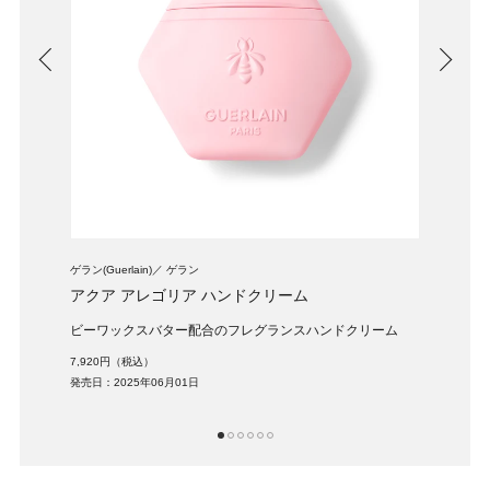
ゲラン(Guerlain)
ゲラン
EXCI
アクア アレゴリア ハンドクリーム
ソル
ビーワックスバター配合のフレグランスハンドクリーム
スク
7,920円（税込）
6,60
発売日：2025年06月01日
発売日：
1
2
3
4
5
6