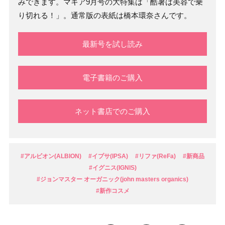
みできます。マキア9月号の大特集は「酷暑は美容で乗
り切れる！」。通常版の表紙は橋本環奈さんです。
最新号を試し読み
電子書籍のご購入
ネット書店でのご購入
#アルビオン(ALBION)
#イプサ(IPSA)
#リファ(ReFa)
#新商品
#イグニス(IGNIS)
#ジョンマスター オーガニック(john masters organics)
#新作コスメ