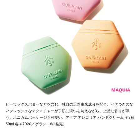
ビーワックスバターなどを含む、独自の天然由来成分を配合。ベタつきのな
いフレッシュなテクスチャーが手肌に潤いを与えながら、上品な香りが漂
う。ハニカムパッケージも可愛い。アクア アレゴリア ハンドクリーム 全3種
50ml 各￥7920／ゲラン（6/1発売）