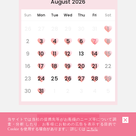
August 2026
Sun
Mon
Tue
Wed
Thu
Fri
Sat
26
27
28
29
30
31
1
2
3
4
5
6
7
8
9
10
11
12
13
14
15
16
17
18
19
20
21
22
23
24
25
26
27
28
29
30
31
1
2
3
4
5
当サイトでは当社の提携先等がお客様のニーズ等について調
もっとみる
査・分析 したり、お客様にお勧めの広告を表示する目的で
Cookie を使用する場合があります。 詳しくは
こちら