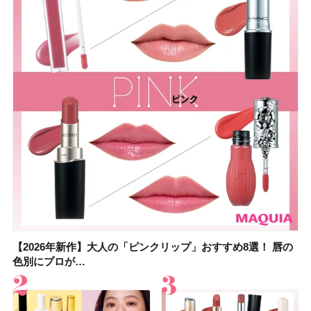
【2026年新作】大人の「ピンクリップ」おすすめ8選！ 唇の
【上田竜也さんのマイベストコスメ５選】大人になって開眼
【2026年新作】大人の「ピンクリップ」おすすめ8選！ 唇の
【2026夏】「香水・フレグランス」ランキングTOP5！＜美
【2026夏】「歯磨き粉・オーラルケア」ランキングTOP5！
【2026年夏】40代におすすめの髪型30選！ 若く見える・手
【鈴木えみさんの愛用品30選】コスメ・スキンケア・ヘアケ
【キャンメイク】売切続出！先行発売中の「クリアヴェール
色別にプロが…
したからこそ愛が深…
色別にプロが…
容マニア・マ…
＜美容マニア…
入れが楽な…
アetc.お気に…
セッティングパウダ…