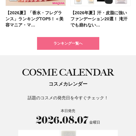
【2026夏】「香水・フレグラ
【クリスマスコフレ2026】ク
【2026年夏】汗・皮脂に強い
【2026夏】「リップケア」ラ
【2026夏】「インナーケア・
【最新】髪のうねり・広がり・
【フォロー＆いいねで当たる】
【全色レビュー】ケイト メロ
【2026年夏】汗・皮脂に強い
【コスメデコルテ】ブランド最
【崩れないフェイスパウダーの
【クリスマスコフレ2026】
【おすすめダイエットサプリ８
【2026年】最新トレンド「ボ
【無印良品】スキンケア×衣料
【スック2026新作】秋コレク
ンス」ランキングTOP5！＜美
リニークのホリデーコフレを一
ファンデーション20選！ 滝汗
ンキングTOP5！＜美容マニア
サプリ」ランキングTOP5！＜
くせ毛におすすめのシャンプー
中国割烹旅館 掬水亭の宿泊券
ウブラウンアイズ限定色追加！
ファンデーション20選！ 滝汗
高峰ラインから新作エイジング
塗り方】ブラシ？パフ？ 肌質
BAUM（バウム）が誘う静寂の
選】食べすぎた日をサポート！
ブ」13種類を徹底解説！ 定番
素材の最強タッグで実現！ 着
ションを全品スウォッチ&イエ
容マニア・マ…
挙紹介！ 人気…
でも崩れない…
集団・マキア…
美容マニア集…
17選
を1組2名様にプ…
イエベ・ブルベ別…
でも崩れない…
ケアクリーム「A…
別メイクHOW …
香りの世界へ。…
選び方＆糖質・脂…
＆人気の髪型…
るだけで保湿でき…
ベブルベ分け！
ランキング一覧へ
COSME CALENDAR
コスメカレンダー
話題のコスメの発売日を今すぐチェック！
本日発売
2026.08.07
金曜日