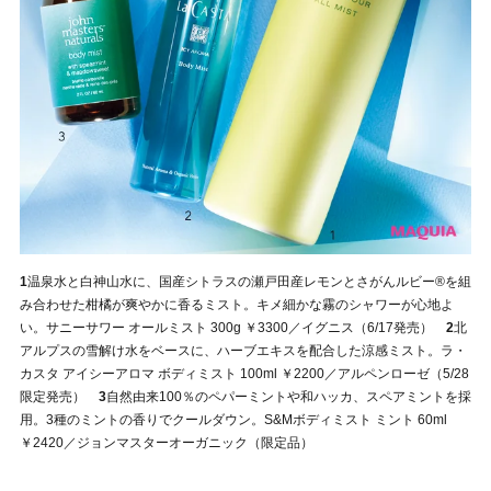
1
温泉水と白神山水に、国産シトラスの瀬戸田産レモンとさがんルビー®を組
み合わせた柑橘が爽やかに香るミスト。キメ細かな霧のシャワーが心地よ
い。サニーサワー オールミスト 300g ￥3300／イグニス（6/17発売）
2
北
アルプスの雪解け水をベースに、ハーブエキスを配合した涼感ミスト。ラ・
カスタ アイシーアロマ ボディミスト 100ml ￥2200／アルペンローゼ（5/28
限定発売）
3
自然由来100％のペパーミントや和ハッカ、スペアミントを採
用。3種のミントの香りでクールダウン。S&Mボディミスト ミント 60ml
￥2420／ジョンマスターオーガニック（限定品）