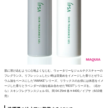
肌に溶け込むように心地よくなじむ、ウォータリーなジェルテクスチャーの
フレグランス。リフレッシュしたい時は目覚めをイメージした香りとゼラニ
ウム油をベースにした“AWAKE”シリーズ、リラックスのお供には休息をイメ
ージした香りとラベンダーの油を組み合わせた“REST”シリーズを。（右か
ら）スキンフレグランスジェル 01、同 04 25ml 各￥4400／イプサ（6/10発
売）