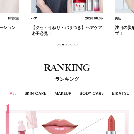
11時間前
2026.08.05
ヘア
美活
ーション
【クセ・うねり・パサつき】ヘアケア
注目の炭
迷子必見！
プ！
1
2
3
4
5
6
7
8
RANKING
ランキング
ALL
SKIN CARE
MAKEUP
BODY CARE
BIKATSU
すべて
スキンケア
メイク
ボディケア
美活
ヘア
ライフスタイル
ビューティーズ