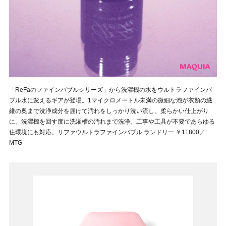
「ReFaのファインバブルシリーズ」から洗濯機の水をウルトラファインバ
ブル水に変えるギアが登場。1マイクロメートル未満の微細な泡が衣類の繊
維の奥まで洗浄成分を届けて汚れをしっかり洗い流し、柔らかい仕上がり
に。洗濯機を回す度に洗濯槽の汚れまで洗浄。工事や工具が不要であらゆる
住環境にも対応。リファウルトラファインバブル ランドリー ￥11800／
MTG