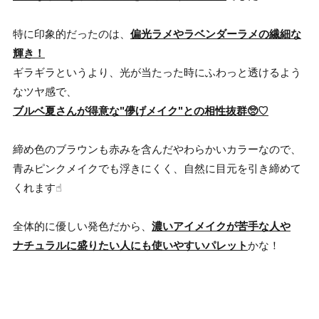
特に印象的だったのは、
偏光ラメやラベンダーラメの繊細な
輝き！
ギラギラというより、光が当たった時にふわっと透けるよう
なツヤ感で、
ブルベ夏さんが得意な"儚げメイク"との相性抜群🥺♡
締め色のブラウンも赤みを含んだやわらかいカラーなので、
青みピンクメイクでも浮きにくく、自然に目元を引き締めて
くれます☝︎
全体的に優しい発色だから、
濃いアイメイクが苦手な人や
ナチュラルに盛りたい人にも使いやすいパレット
かな！