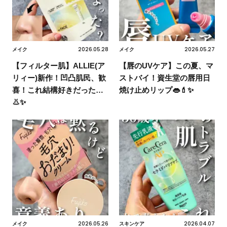
2026.05.28
2026.05.27
メイク
メイク
【フィルター肌】ALLIE(ア
【唇のUVケア】この夏、マ
リィー)新作！凹凸肌民、歓
ストバイ！資生堂の唇用日
喜！これ結構好きだった…
焼け止めリップ👄💄✨
👃✨
2026.05.26
2026.04.07
メイク
スキンケア