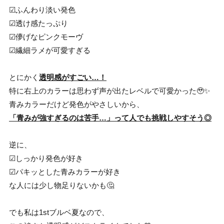
☑︎ふんわり淡い発色
☑︎透け感たっぷり
☑︎儚げなピンクモーヴ
☑︎繊細ラメが可愛すぎる
とにかく
透明感がすごい…！
特に右上のカラーは思わず声が出たレベルで可愛かった🥹✨
青みカラーだけど発色がやさしいから、
「青みが強すぎるのは苦手…」って人でも挑戦しやすそう◎
逆に、
☑︎しっかり発色が好き
☑︎パキッとした青みカラーが好き
な人には少し物足りないかも🤔
でも私は1stブルベ夏なので、