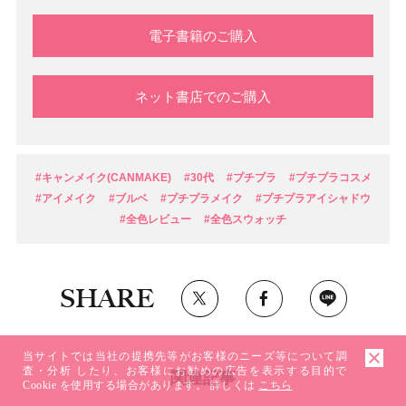
電子書籍のご購入
ネット書店でのご購入
#キャンメイク(CANMAKE)
#30代
#プチプラ
#プチプラコスメ
#アイメイク
#ブルベ
#プチプラメイク
#プチプラアイシャドウ
#全色レビュー
#全色スウォッチ
SHARE
当サイトでは当社の提携先等がお客様のニーズ等について調
査・分析 したり、お客様にお勧めの広告を表示する目的で
関連記事
Cookie を使用する場合があります。 詳しくは
こちら