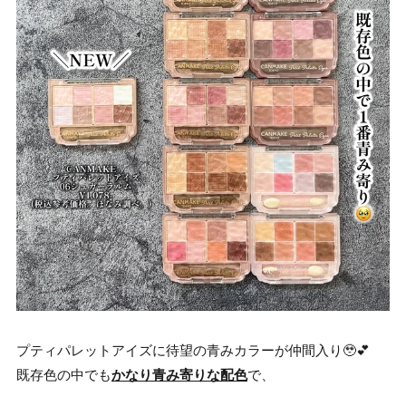
プティパレットアイズに待望の青みカラーが仲間入り🥹💕
既存色の中でも
かなり青み寄りな配色
で、