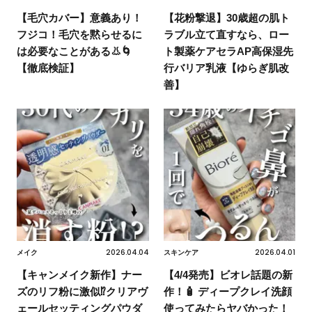
【毛穴カバー】意義あり！
【花粉撃退】30歳超の肌ト
フジコ！毛穴を黙らせるに
ラブル立て直すなら、ロー
は必要なことがある👃🌀
ト製薬ケアセラAP高保湿先
【徹底検証】
行バリア乳液【ゆらぎ肌改
善】
2026.04.04
2026.04.01
メイク
スキンケア
【キャンメイク新作】ナー
【4/4発売】ビオレ話題の新
ズのリフ粉に激似⁉クリアヴ
作！🧴 ディープクレイ洗顔
ェールセッティングパウダ
使ってみたらヤバかった！