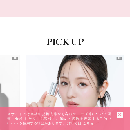
1
2
3
4
5
6
7
8
9
PICK UP
ピックアップ
当サイトでは当社の提携先等がお客様のニーズ等について調
査・分析 したり、お客様にお勧めの広告を表示する目的で
Cookie を使用する場合があります。 詳しくは
こちら