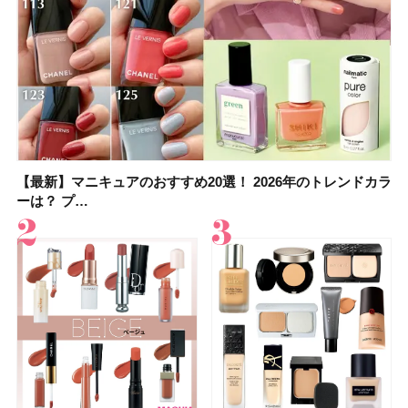
【最新】マニキュアのおすすめ20選！ 2026年のトレンドカラ
【石井美保さん】おすすめの「ブライトニング」11選！ スキ
【最新】マニキュアのおすすめ20選！ 2026年のトレンドカラ
【2026夏】「香水・フレグランス」ランキングTOP5！＜美
【5分で万能！ 夏レシピ】「万能ねぎ塩だれ」の作り方＆ア
【2026年夏】40代におすすめの髪型30選！ 若く見える・手
【鈴木えみさんの愛用品30選】コスメ・スキンケア・ヘアケ
【限定】&be「リップカラーデュオ 01 ピンクベージュ」レビ
ーは？ プ…
ンケアからサプ…
ーは？ プ…
容マニア・マ…
レンジレシピ2品
入れが楽な…
アetc.お気に…
ュー｜落ち…