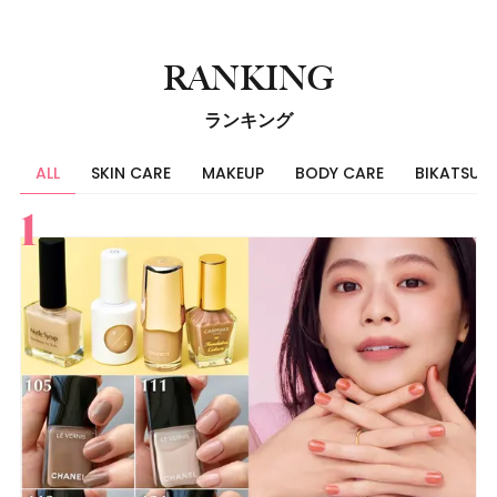
1
2
3
4
5
6
7
8
RANKING
ランキング
ALL
SKIN CARE
MAKEUP
BODY CARE
BIKATSU
すべて
スキンケア
メイク
ボディケア
美活
ヘア
ライフスタイル
ビューティーズ