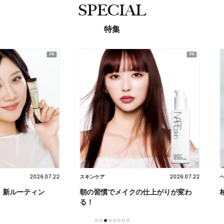
SPECIAL
特集
2026.07.22
2026.07.22
スキンケア
ヘア
ティン
朝の習慣でメイクの仕上がりが変わ
柏木由紀
る！