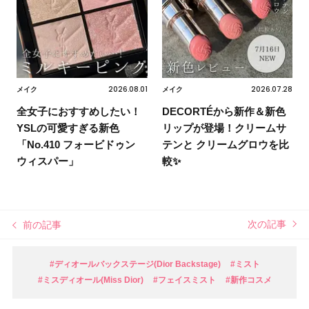
2026.08.01
2026.07.28
メイク
メイク
全女子におすすめしたい！
DECORTÉから新作＆新色
YSLの可愛すぎる新色
リップが登場！クリームサ
「No.410 フォービドゥン
テンと クリームグロウを比
ウィスパー」
較✨
次の記事
前の記事
#ディオールバックステージ(Dior Backstage)
#ミスト
#ミスディオール(Miss Dior)
#フェイスミスト
#新作コスメ