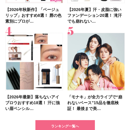
【2026年秋新作】「ベージュ
【2026年夏】汗に強い日焼け
【2026年秋新作】「ベージュ
【2026夏】「リップケア」ラ
【おすすめダイエットサプリ８
【2026年夏】おすすめの髪型
【読者プレゼント】羽の見えな
【スック2026新作】秋コレク
【2026年夏】汗・皮脂に強い
【クリスマスコフレ2026】ク
【2026年夏】汗・皮脂に強い
【デパコスのネイルオイル10
【40代以上の髪悩み おすすめ
【最新】髪のうねり・広がり・
【2026年8月の一粒万倍日】お
LUNASOLアイカラーレーショ
リップ」おすすめ8選！ 唇の色
止めのおすすめ13選！ 汗で塗
リップ」おすすめ8選！ 唇の色
ンキングTOP5！＜美容マニア
選】食べすぎた日をサポート！
36選！ショート・ボブ・ミディ
いハンディファン
ションを全品スウォッチ&イエ
ファンデーション20選！ 滝汗
リニークのホリデーコフレを一
ファンデーション20選！ 滝汗
選】プレゼントにおすすめ！ケ
アイテム15選】“白髪・薄毛・
くせ毛におすすめのシャンプー
すすめの開運コスメ＆美容アイ
ンN EX17Evening Muse …
素別にプロが…
膜が強化され…
素別にプロが…
集団・マキア…
選び方＆糖質・脂…
アム・ロング…
「baramood」を3名様…
ベブルベ分け！
でも崩れない…
挙紹介！ 人気…
でも崩れない…
ア効果、ビジュ、…
うねり”に最…
17選
テム10選！
【2026年最新】落ちないアイ
【2026夏】「ハリ・たるみケ
【2026年最新】落ちないアイ
【2026年】ボディ用日焼け止
【板野友美さんの美活】「最
【2026年夏】小顔に見えるボ
石井美保さん祝50歳！ アニバ
【全色レビュー】ケイト メロ
「モナキ」が全力ライブで“崩
【2026夏】「シワケア」ラン
「モナキ」が全力ライブで“崩
「ミス ディオール オードゥ パ
【石井美保さんのおすすめお菓
【2026年】最新トレンド「ボ
【無印良品】スキンケア×衣料
【キャンメイク】売切続出！先
ブロウおすすめ18選！ 汗に強
ア」ランキングTOP5！＜マキ
ブロウおすすめ18選！ 汗に強
めUVのおすすめ20選！ この夏
近、下の歯の矯正を再開したん
ブの髪型37選！ レイヤー・切
ーサリーイベントに込めた思
ウブラウンアイズ限定色追加！
れないベース”15品を徹底検
キングTOP5！＜マキアビュー
れないベース”15品を徹底検
ルファン」が新たな装いで登
子＆お茶10選】手土産にもぴっ
ブ」13種類を徹底解説！ 定番
素材の最強タッグで実現！ 着
行発売中の「クリアヴェールセ
い眉ペンシル…
アビューティ…
い眉ペンシル…
注目の人気…
です」オーラルケア…
りっぱなしな…
い、今夢中なボデ…
イエベ・ブルベ別…
証！ 最後まで美…
ティーズが投…
証！ 最後まで美…
場！ シルバー…
たり
＆人気の髪型…
るだけで保湿でき…
ッティングパウダ…
ランキング一覧へ