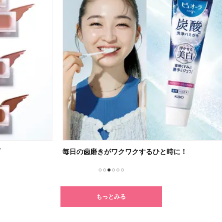
毎日の歯磨きがワクワクするひと時に！
高浸
1
2
3
4
5
6
もっとみる