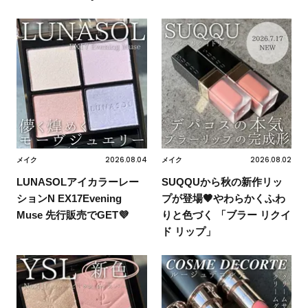
2026.08.04
2026.08.02
メイク
メイク
LUNASOLアイカラーレー
SUQQUから秋の新作リッ
ションN EX17Evening
プが登場🤎やわらかくふわ
Muse 先行販売でGET💜
りと色づく 「ブラー リクイ
ド リップ」