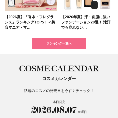
【2026夏】「香水・フレグラ
【クリスマスコフレ2026】ク
【2026年夏】汗・皮脂に強い
【2026夏】「リップケア」ラ
【2026夏】「インナーケア・
【最新】髪のうねり・広がり・
【フォロー＆いいねで当たる】
【全色レビュー】ケイト メロ
【2026年夏】汗・皮脂に強い
【コスメデコルテ】ブランド最
【崩れないフェイスパウダーの
【クリスマスコフレ2026】
【おすすめダイエットサプリ８
【2026年】最新トレンド「ボ
【無印良品】スキンケア×衣料
【スック2026新作】秋コレク
ンス」ランキングTOP5！＜美
リニークのホリデーコフレを一
ファンデーション20選！ 滝汗
ンキングTOP5！＜美容マニア
サプリ」ランキングTOP5！＜
くせ毛におすすめのシャンプー
中国割烹旅館 掬水亭の宿泊券
ウブラウンアイズ限定色追加！
ファンデーション20選！ 滝汗
高峰ラインから新作エイジング
塗り方】ブラシ？パフ？ 肌質
BAUM（バウム）が誘う静寂の
選】食べすぎた日をサポート！
ブ」13種類を徹底解説！ 定番
素材の最強タッグで実現！ 着
ションを全品スウォッチ&イエ
容マニア・マ…
挙紹介！ 人気…
でも崩れない…
集団・マキア…
美容マニア集…
17選
を1組2名様にプ…
イエベ・ブルベ別…
でも崩れない…
ケアクリーム「A…
別メイクHOW …
香りの世界へ。…
選び方＆糖質・脂…
＆人気の髪型…
るだけで保湿でき…
ベブルベ分け！
ランキング一覧へ
COSME CALENDAR
コスメカレンダー
話題のコスメの発売日を今すぐチェック！
本日発売
2026.08.07
金曜日