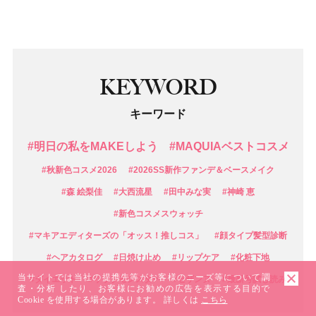
KEYWORD
キーワード
#明日の私をMAKEしよう
#MAQUIAベストコスメ
#秋新色コスメ2026
#2026SS新作ファンデ＆ベースメイク
#森 絵梨佳
#大西流星
#田中みな実
#神崎 恵
#新色コスメスウォッチ
#マキアエディターズの「オッス！推しコス」
#顔タイプ髪型診断
#ヘアカタログ
#日焼け止め
#リップケア
#化粧下地
当サイトでは当社の提携先等がお客様のニーズ等について調
#ダイエット
#リップモンスター
#セザンヌ
#最新号試し読み
査・分析 したり、お客様にお勧めの広告を表示する目的で
Cookie を使用する場合があります。 詳しくは
こちら