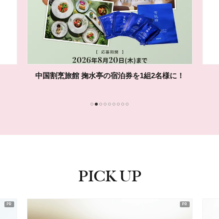
ADDICTIONの「マイクロピーリング トナー」を
10名様に！
1
2
3
4
5
6
7
8
9
PICK UP
ピックアップ