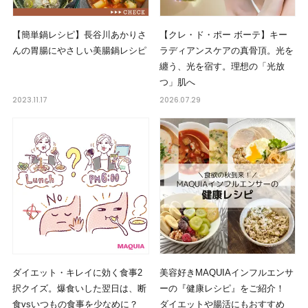
【簡単鍋レシピ】長谷川あかりさ
【クレ・ド・ポー ボーテ】キー
んの胃腸にやさしい美腸鍋レシピ
ラディアンスケアの真骨頂。光を
纏う、光を宿す。理想の「光放
つ」肌へ
2023.11.17
2026.07.29
ダイエット・キレイに効く食事2
美容好きMAQUIAインフルエンサ
択クイズ。爆食いした翌日は、断
ーの『健康レシピ』をご紹介！
食vsいつもの食事を少なめに？
ダイエットや腸活にもおすすめ