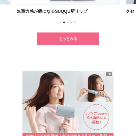
クセ・うねり・パサつきに悩む人必見！
朝の
1
2
3
4
5
6
もっとみる
PR