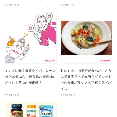
2023.09.19
2023.10.21
キレイに効く食事クイズ。ロース
甘いもの・ポテチが食べたいとき
カツvs天ぷら、焼き鳥vs焼肉etc.
は栄養不足って本当？ダイエット
どっちを選ぶのが正解？
中の食事バランスの正解をアドバ
イス
2023.09.13
2023.08.18