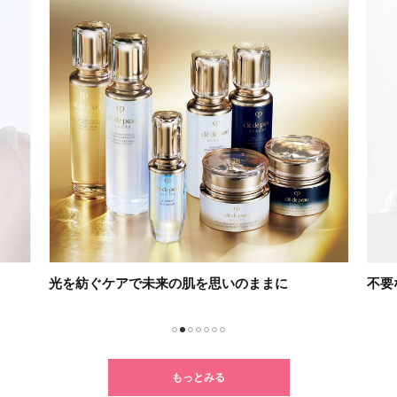
不要な角質を溜めない２つのスキンケア
新し
1
2
3
4
5
6
7
もっとみる