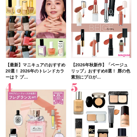
【最新】マニキュアのおすすめ
【2026年夏】汗に強い日焼け
【最新】マニキュアのおすすめ
【デパコスのネイルオイル10
【石井美保さんのおすすめお菓
【2026年夏】おすすめの髪型
【読者プレゼント】羽の見えな
【セザンヌ】8/7新色追加！
【2026年秋新作】「ベージュ
【石井美保さん】おすすめの
【2026年秋新作】「ベージュ
【2026年】ボディ用日焼け止
【板野友美さんの美活】「最
【2026年夏】小顔に見えるボ
【2026年8月の一粒万倍日】お
【限定】&be「リップカラーデ
20選！ 2026年のトレンドカラ
止めのおすすめ13選！ 汗で塗
20選！ 2026年のトレンドカラ
選】プレゼントにおすすめ！ケ
子＆お茶10選】手土産にもぴっ
36選！ショート・ボブ・ミディ
いハンディファン
「ウォータリーティントリップ
リップ」おすすめ8選！ 唇の色
「ブライトニング」11選！ ス
リップ」おすすめ8選！ 唇の色
めUVのおすすめ20選！ この夏
近、下の歯の矯正を再開したん
ブの髪型37選！ レイヤー・切
すすめの開運コスメ＆美容アイ
ュオ 01 ピンクベージュ」レビ
ーは？ プ…
膜が強化され…
ーは？ プ…
ア効果、ビジュ、…
たり
アム・ロング…
「baramood」を3名様…
」10モモピュ…
素別にプロが…
キンケアからサプ…
素別にプロが…
注目の人気…
です」オーラルケア…
りっぱなしな…
テム10選！
ュー｜落ち…