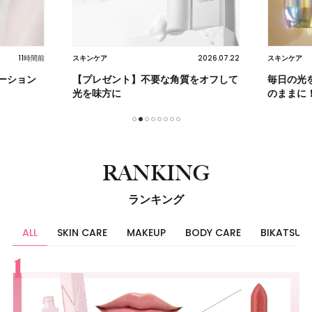
2026.07.22
2026.07.22
スキンケア
ヘア
をオフして
毎日の光を紡ぐケアで未来の肌を思い
柏木由紀
のままに！
1
2
3
4
5
6
7
8
RANKING
ランキング
ALL
SKIN CARE
MAKEUP
BODY CARE
BIKATSU
すべて
スキンケア
メイク
ボディケア
美活
ヘア
ライフスタイル
ビューティーズ