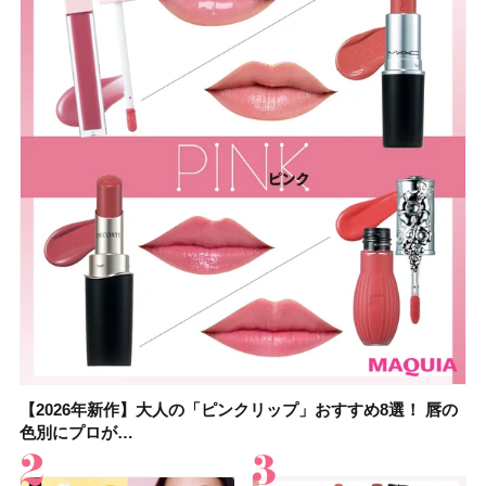
【2026年新作】大人の「ピンクリップ」おすすめ8選！ 唇の
【上田竜也さんのマイベストコスメ５選】大人になって開眼
【2026年新作】大人の「ピンクリップ」おすすめ8選！ 唇の
【2026夏】「香水・フレグランス」ランキングTOP5！＜美
【2026夏】「歯磨き粉・オーラルケア」ランキングTOP5！
【2026年夏】40代におすすめの髪型30選！ 若く見える・手
【鈴木えみさんの愛用品30選】コスメ・スキンケア・ヘアケ
【キャンメイク】売切続出！先行発売中の「クリアヴェール
色別にプロが…
したからこそ愛が深…
色別にプロが…
容マニア・マ…
＜美容マニア…
入れが楽な…
アetc.お気に…
セッティングパウダ…