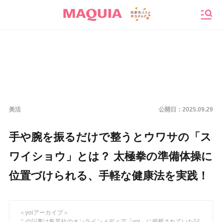
メニ
美活
公開日：
2025.09.29
手や腕を振るだけで整うとウワサの「ス
ワイショウ」とは？ 太極拳の準備体操に
位置づけられる、手軽な健康法を実践！
＜yoiアーカイブ＞
この記事は集英社のオンラインメディア「yoi」に掲載されていた記