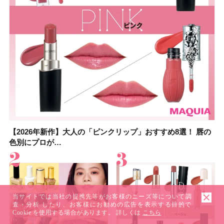
【2026年新作】大人の「ピンクリップ」おすすめ8選！ 唇の
【上田竜也さんのマイベストコスメ５選】大人になって開眼
【2026年新作】大人の「ピンクリップ」おすすめ8選！ 唇の
【2026夏】「香水・フレグランス」ランキングTOP5！＜美
【2026夏】「歯磨き粉・オーラルケア」ランキングTOP5！
【2026年夏】40代におすすめの髪型30選！ 若く見える・手
【鈴木えみさんの愛用品30選】コスメ・スキンケア・ヘアケ
【キャンメイク】売切続出！先行発売中の「クリアヴェール
色別にプロが…
したからこそ愛が深…
色別にプロが…
容マニア・マ…
＜美容マニア…
入れが楽な…
アetc.お気に…
セッティングパウダ…
当サイトでは当社の提携先等がお客様のニーズ等について調
査・分析 したり、お客様にお勧めの広告を表示する目的で
Cookie を使用する場合があります。 詳しくは
こちら