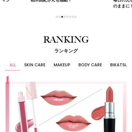
のままに
1
2
3
4
5
6
7
8
RANKING
ランキング
ALL
SKIN CARE
MAKEUP
BODY CARE
BIKATSU
すべて
スキンケア
メイク
ボディケア
美活
ヘア
ライフスタイル
ビューティーズ