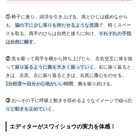
①
椅子に座り、頭頂を引き上げる。肩とひじは緩めながら
も、
脇の下に少し張りを持たせるような意識
で、軽くスペー
スを取る。両手のひらは自然と後ろに向け、
それぞれの手指
は自然に離す
。
②
息を吸って両手を横から持ち上げたら、左右交互に体を捻
って
振り返るように腕を大きく振っていく
。右に振り返ると
きは、左尻、左に振り返るときは、右尻に重心をのせる。
1分程度〜自分が心地がいい時間
、腕を振り続ける。
③
おへその下に呼吸と動きを収めるようなイメージで
ゆった
りと動きを止めていく
。
エディターがスワイショウの実力を体感！