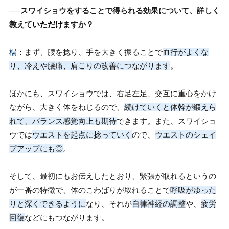
──スワイショウをすることで得られる効果について、詳しく
教えて
いただけ
ますか？
楊
：まず、腰を捻り、手を大きく振ることで
血行がよくな
り、冷えや腰痛、肩こりの改善につながります
。
ほかにも、スワイショウでは、右足左足、交互に重心をかけ
ながら、大きく体をねじるので、
続けていくと体幹が鍛えら
れて、バランス感覚向上も期待
できます。また、スワイショ
ウでは
ウエストを起点に捻っていく
ので、
ウエストのシェイ
プアップにも◎
。
そして、最初にもお伝えしたとおり、緊張が取れるというの
が一番の特徴で、体のこわばりが取れることで
呼吸がゆった
りと深くできるように
なり、それが
自律神経の調整
や、
疲労
回復
などにもつながります。