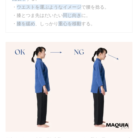
・
ウエストを運ぶようなイメージ
で腰を捻る。
・膝とつま先はだいたい
同じ向き
に。
・
膝を緩め
、しっかり
重心を移動
する。