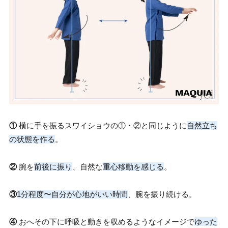
①
横に手を振るスワイショウの①・②と同じように
自然立ち
の状態を作る
。
②
腕を
前後に振り
、自然な
重心移動を感じる
。
③
1分程度〜自分が心地がいい時間
、腕を振り続ける。
④
おへその下に呼吸と動きを収めるようなイメージで
ゆった