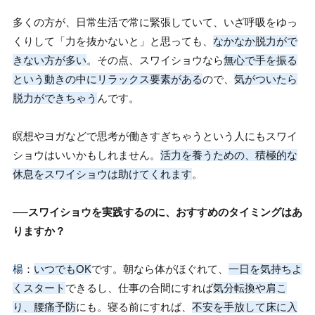
多くの方が、日常生活で常に緊張していて、いざ呼吸をゆっ
くりして「力を抜かないと」と思っても、
なかなか脱力がで
きない方が多い
。その点、スワイショウなら
無心で手を振る
という動きの中にリラックス要素がある
ので、
気がついたら
脱力ができちゃう
んです。
瞑想やヨガなどで思考が働きすぎちゃうという人にもスワイ
ショウはいいかもしれません。
活力を養うための、積極的な
休息をスワイショウは助けてくれます
。
──スワイショウを実践するのに、おすすめのタイミングはあ
りますか？
楊
：
いつでもOK
です。朝なら体がほぐれて、
一日を気持ちよ
くスタート
できるし、仕事の合間にすれば
気分転換や肩こ
り、腰痛予防
にも。寝る前にすれば、
不安を手放して床に入