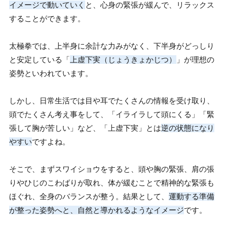
イメージで動いていく
と、心身の緊張が緩んで、リラックス
することができます。
太極拳では、上半身に余計な力みがなく、下半身がどっしり
と安定している「
上虚下実（じょうきょかじつ）
」が理想の
姿勢といわれています。
しかし、日常生活では目や耳でたくさんの情報を受け取り、
頭でたくさん考え事をして、「イライラして頭にくる」「緊
張して胸が苦しい」など、「上虚下実」とは
逆の状態になり
やすい
ですよね。
そこで、まずスワイショウをすると、頭や胸の緊張、肩の張
りやひじのこわばりが取れ、体が緩むことで精神的な緊張も
ほぐれ、全身のバランスが整う。結果として、
運動する準備
が整った姿勢へと、自然と導かれるようなイメージ
です。