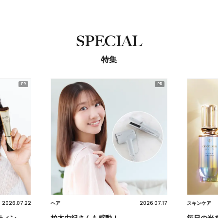
SPECIAL
特集
2026.07.22
2026.07.17
ヘア
スキンケア
ティン
柏木由紀さんも感動！
毎日の光