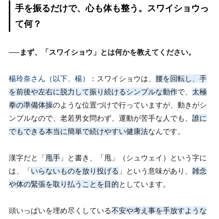
手を振るだけで、心も体も整う。スワイショウっ
て何？
──まず、「スワイショウ」とは何かを教えてください。
楊玲奈さん（以下、楊）
：スワイショウは、
腰を回転し、手
を前後や左右に脱力して振り続けるシンプルな動作
で、
太極
拳の準備体操
のような位置づけで行っていますが、動きがシ
ンプルなので、老若男女問わず、運動が苦手な人でも、
誰に
でもできる本当に簡単で続けやすい健康法
なんです。
漢字だと「
甩手
」と書き、「甩」（シュウェイ）という字に
は、「
いらないものを放り投げる
」という意味があり、
雑念
や体の緊張を取り払うことを目的
としています。
頭いっぱいを埋め尽くしている
不安や考え事を手放すような