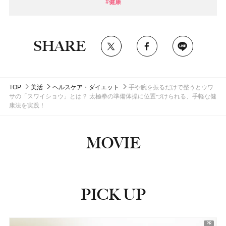
#健康
SHARE
TOP
美活
ヘルスケア・ダイエット
手や腕を振るだけで整うとウワ
サの「スワイショウ」とは？ 太極拳の準備体操に位置づけられる、手軽な健
康法を実践！
MOVIE
PICK UP
ピックアップ