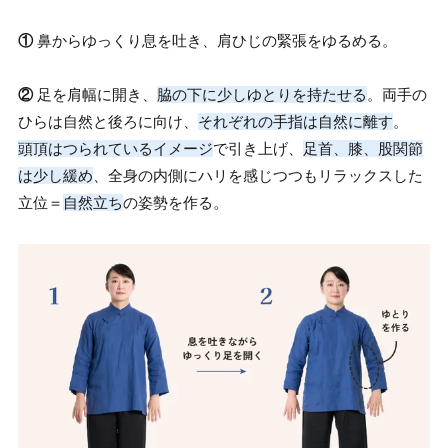
①
鼻からゆっくり息を吐き、肩ひじの緊張をゆるめる。
②
足を肩幅に開き、
脇の下に少しゆとりを持たせる
。両手の
ひらは自然と後ろに向け、
それぞれの手指は自然に離す
。
頭頂はつられているイメージ
で引き上げ、
足首、膝、股関節
は少し緩め
、全身の内側にハリを感じつつもリラックスした
立位＝
自然立ち
の姿勢を作る。