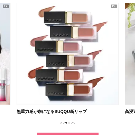
無重力感が癖になるSUQQU新リップ
高浸
1
2
3
4
5
6