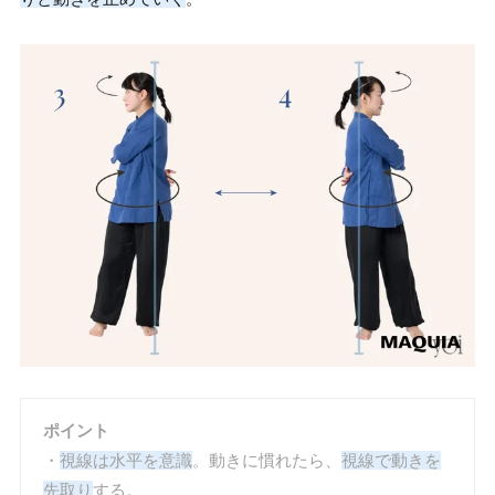
ポイント
・
視線は水平を意識
。動きに慣れたら、
視線で動きを
先取り
する。