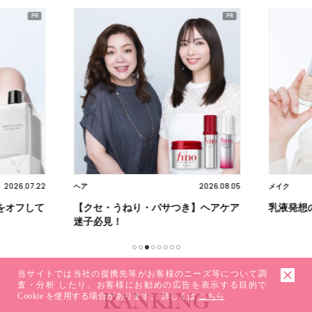
2026.07.22
2026.08.05
ヘア
メイク
をオフして
【クセ・うねり・パサつき】ヘアケア
乳液発想
迷子必見！
1
2
3
4
5
6
7
8
当サイトでは当社の提携先等がお客様のニーズ等について調
査・分析 したり、お客様にお勧めの広告を表示する目的で
RANKING
Cookie を使用する場合があります。 詳しくは
こちら