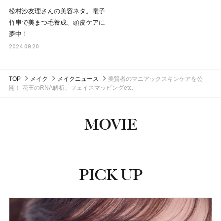
松村沙友理さんの美容ネタ。電子
竹串で美まつ毛養成、頭皮ケアに
夢中！
2024.09.20
TOP
メイク
メイクニュース
美賢者のマニアックスキンケアを公
開！ 花王のRNA解析、フェイスマッピングetc.
MOVIE
PICK UP
ピックアップ