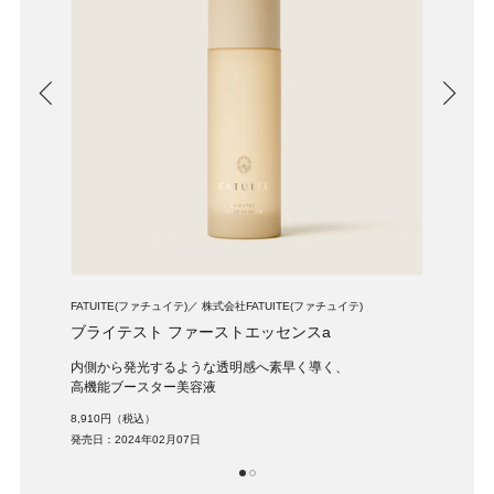
FATUITE(ファチュイテ)
株式会社FATUITE(ファチュイテ)
SINT
ブライテスト ファーストエッセンスa
リポ
、実
内側から発光するような透明感へ素早く導く、
ビタ
高機能ブースター美容液
力派
8,910円（税込）
8,98
発売日：2024年02月07日
発売日：
1
2