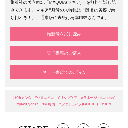
集英社の美容雑誌「MAQUIA(マキア)」を無料で試し読
みできます。マキア9月号の大特集は「酷暑は美容で乗
り切れる！」。通常版の表紙は橋本環奈さんです。
最新号を試し読み
電子書籍のご購入
ネット書店でのご購入
#ビタミンC
#小田ユイコ
#リップケア
#ラネージュ(Laneige)
#paku☆chan
#中島 彩
#ファチュイテ(FATUITE)
#JUN