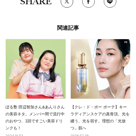
SHARE
関連記事
ぼる塾 田辺智加さん&あんりさん
【クレ・ド・ポー ボーテ】キー
の美容ネタ。メンバー間で流行中
ラディアンスケアの真骨頂。光を
のおやつ、1回ですごい美容ドリ
纏う、光を宿す。理想の「光放
ンクも！
つ」肌へ
2024.10.02
2026.07.29