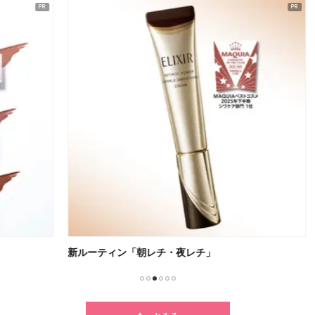
新ルーティン「朝レチ・夜レチ」
クセ
1
2
3
4
5
6