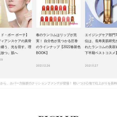
・ド・ポー ボーテ】
春のランコムはリップが充
エイジングケア部門T
ディアンスケアの真骨
実！ 自分色が見つかる圧巻
位は、長寿美肌研究
を纏う、光を宿す。理
のラインナップ【2022春新色
れたランコムの美容液
光放つ」肌へ
BOOK】
下半期ベストコスメ
29
2021.12.26
2021.11.27
から、カバー力抜群のクッションファンデが登場！ 軽いつけ心地で仕上がりを長