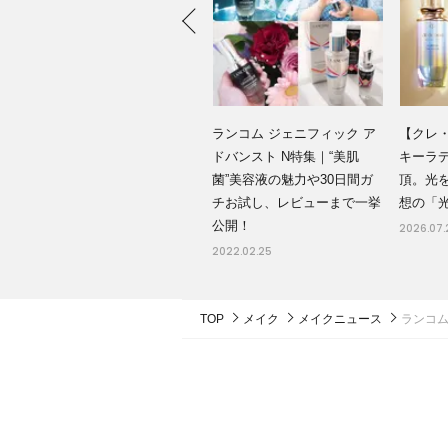
ランコム ジェニフィック ア
【クレ
ドバンスト N特集｜“美肌
キーラ
菌”美容液の魅力や30日間ガ
頂。光
チお試し、レビューまで一挙
想の「
公開！
2026.07.
2022.02.25
TOP
メイク
メイクニュース
ランコム