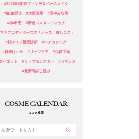
#2026SS新作ファンデ＆ベースメイク
#森 絵梨佳
#大西流星
#田中みな実
#神崎 恵
#新色コスメスウォッチ
#マキアエディターズの「オッス！推しコス」
#顔タイプ髪型診断
#ヘアカタログ
#日焼け止め
#リップケア
#化粧下地
#ダイエット
#リップモンスター
#セザンヌ
#最新号試し読み
COSME CALENDAR
コスメ検索
検索