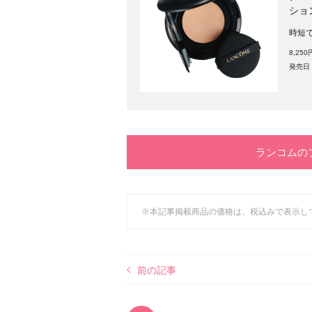
ショ
時短
8,25
発売日：
ランコムの
※本記事掲載商品の価格は、税込みで表示し
前の記事