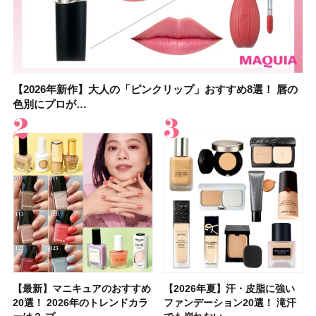
【2026年新作】大人の「ピンクリップ」おすすめ8選！ 唇の
【上田竜也さんのマイベストコスメ５選】大人になって開眼
【2026年新作】大人の「ピンクリップ」おすすめ8選！ 唇の
【2026夏】「香水・フレグランス」ランキングTOP5！＜美
【2026年最新】ダイエットや腸活におすすめの食品・ドリン
【2026年夏】40代におすすめの髪型30選！ 若く見える・手
【フォロー＆いいねで当たる】中国割烹旅館 掬水亭の宿泊券
【セザンヌ】8/7新色追加！「ウォータリーティントリップ
色別にプロが…
したからこそ愛が深…
色別にプロが…
容マニア・マ…
ク6選！ 美活…
入れが楽な…
を1組2名様にプ…
」10モモピュ…
【最新】マニキュアのおすすめ
【石井美保さん】おすすめの
【最新】マニキュアのおすすめ
【2026年】ボディ用日焼け止
【2026夏】「歯磨き粉・オー
【2026年夏】おすすめの髪型
【鈴木えみさんの愛用品30選】
【ルナソルアイシャドウ】アイ
【2026年夏】汗・皮脂に強い
【クリスマスコフレ2026】ク
【2026年夏】汗・皮脂に強い
【2026夏】「リップケア」ラ
【板野友美さんの美活】「最
【2026年夏】小顔に見えるボ
【無印良品】スキンケア×衣料
【セザンヌ】「ブライトカラー
20選！ 2026年のトレンドカラ
「ブライトニング」11選！ ス
20選！ 2026年のトレンドカラ
めUVのおすすめ20選！ この夏
ラルケア」ランキングTOP5！
36選！ショート・ボブ・ミディ
コスメ・スキンケア・ヘアケア
カラーレーションN新色・限定
ファンデーション20選！ 滝汗
リニークのホリデーコフレを一
ファンデーション20選！ 滝汗
ンキングTOP5！＜美容マニア
近、下の歯の矯正を再開したん
ブの髪型37選！ レイヤー・切
素材の最強タッグで実現！ 着
シーラー」新色グリーンが8/7