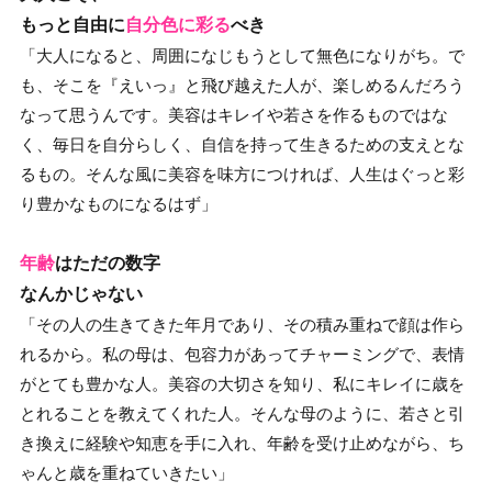
もっと自由に
自分色に彩る
べき
「大人になると、周囲になじもうとして無色になりがち。で
も、そこを『えいっ』と飛び越えた人が、楽しめるんだろう
なって思うんです。美容はキレイや若さを作るものではな
く、毎日を自分らしく、自信を持って生きるための支えとな
るもの。そんな風に美容を味方につければ、人生はぐっと彩
り豊かなものになるはず」
年齢
はただの数字
なんかじゃない
「その人の生きてきた年月であり、その積み重ねで顔は作ら
れるから。私の母は、包容力があってチャーミングで、表情
がとても豊かな人。美容の大切さを知り、私にキレイに歳を
とれることを教えてくれた人。そんな母のように、若さと引
き換えに経験や知恵を手に入れ、年齢を受け止めながら、ち
ゃんと歳を重ねていきたい」