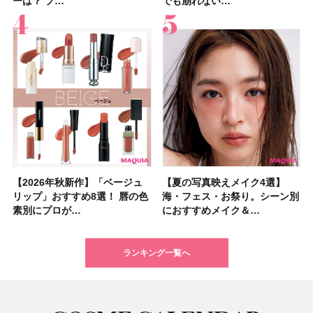
ーは？ プ…
キンケアからサプ…
ーは？ プ…
注目の人気…
＜美容マニア…
アム・ロング…
etc.お気に…
色をイエベ・ブ…
でも崩れない…
挙紹介！ 人気…
でも崩れない…
集団・マキア…
です」オーラルケア…
りっぱなしな…
るだけで保湿でき…
に発売｜既存色…
【2026年秋新作】「ベージュ
【2026夏】「シートマスク・
【2026年秋新作】「ベージュ
【ニベア】美容液リップクリー
【2026夏】「インナーケア・
【最新】髪のうねり・広がり・
【2026年8月の一粒万倍日】お
【ジョー マローン ロンドン】
【夏の写真映えメイク4選】
【2026夏】「洗顔料」ランキ
【夏の写真映えメイク4選】
【石井美保さん・50歳のボディ
【石井美保さんのおすすめお菓
【2026年夏】透明感カラーの
【読者プレゼント】羽の見えな
先行販売でゲット🧡LUNASOL
リップ」おすすめ8選！ 唇の色
パック」ランキングTOP5！＜
リップ」おすすめ8選！ 唇の色
ム＆ボディスクラブが新登場！
サプリ」ランキングTOP5！＜
くせ毛におすすめのシャンプー
すすめの開運コスメ＆美容アイ
大人気フレグランス「ウッド
海・フェス・お祭り。シーン別
ングTOP5！＜マキアビューテ
海・フェス・お祭り。シーン別
ケア愛用品16選】首・手・バス
子＆お茶10選】手土産にもぴっ
髪色おすすめ20選！ ブリーチ
いハンディファン
アイカラーレーションN 23
素別にプロが…
マキアビュー…
素別にプロが…
大人気の色付き…
美容マニア集…
17選
テム10選！
セージ ＆ シ…
におすすめメイク＆…
ィーズが投票…
におすすめメイク＆…
トのパーツケ…
たり
あり・なし別…
「baramood」を3名様…
Rosy…
ランキング一覧へ