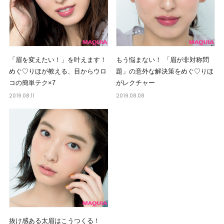
「眉を変えたい！」を叶えます！
もう悩まない！ 「眉が非対称問
めぐ♡りほが教える、目からウロ
題」の意外な解決策をめぐ♡りほ
コの簡単テク×7
がレクチャー
2019.08.11
2019.08.08
抜け感ある太眉はこうつくる！