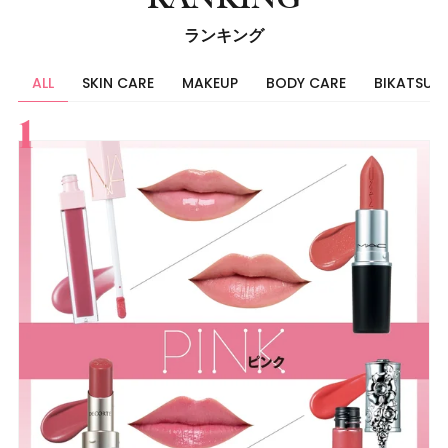
ランキング
ALL
SKIN CARE
MAKEUP
BODY CARE
BIKATSU
すべて
スキンケア
メイク
ボディケア
美活
ヘア
ライフスタイル
ビューティーズ