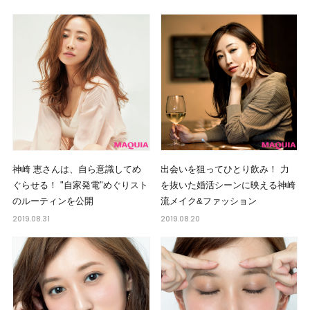
神崎 恵さんは、自ら意識してめ
出会いを狙ってひとり飲み！ 力
ぐらせる！ "自家発電"めぐりスト
を抜いた婚活シーンに映える神崎
のルーティンを公開
流メイク&ファッション
2019.08.31
2019.08.20