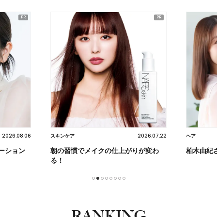
2026.07.22
2026.07.17
ヘア
スキンケア
りが変わ
柏木由紀さんも感動！
【プレゼ
光を味方
1
2
3
4
5
6
7
8
RANKING