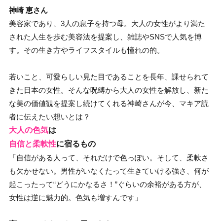
神崎 恵さん
美容家であり、3人の息子を持つ母。大人の女性がより満た
された人生を歩む美容法を提案し、雑誌やSNSで人気を博
す。その生き方やライフスタイルも憧れの的。
若いこと、可愛らしい見た目であることを長年、課せられて
きた日本の女性。そんな呪縛から大人の女性を解放し、新た
な美の価値観を提案し続けてくれる神崎さんが今、マキア読
者に伝えたい想いとは？
大人の色気
は
自信と柔軟性
に宿るもの
「自信がある人って、それだけで色っぽい。そして、柔軟さ
も欠かせない。男性がいなくたって生きていける強さ、何が
起こったって“どうにかなるさ！”ぐらいの余裕がある方が、
女性は逆に魅力的。色気も増すんです」