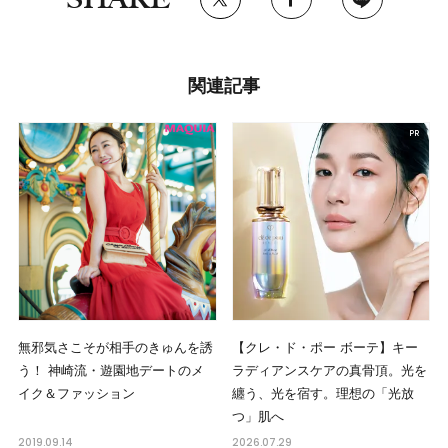
関連記事
無邪気さこそが相手のきゅんを誘
【クレ・ド・ポー ボーテ】キー
う！ 神崎流・遊園地デートのメ
ラディアンスケアの真骨頂。光を
イク＆ファッション
纏う、光を宿す。理想の「光放
つ」肌へ
2019.09.14
2026.07.29