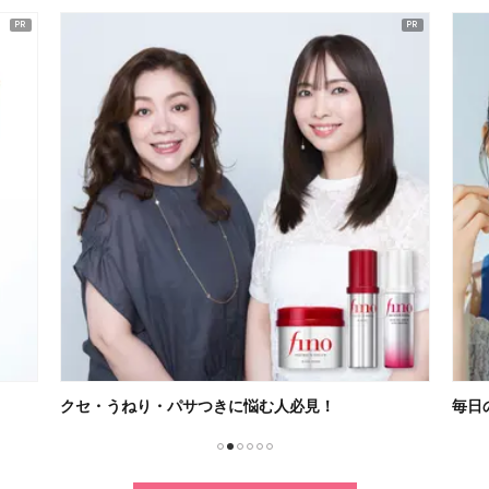
毎日の歯磨きがワクワクするひと時に！
新ル
1
2
3
4
5
6