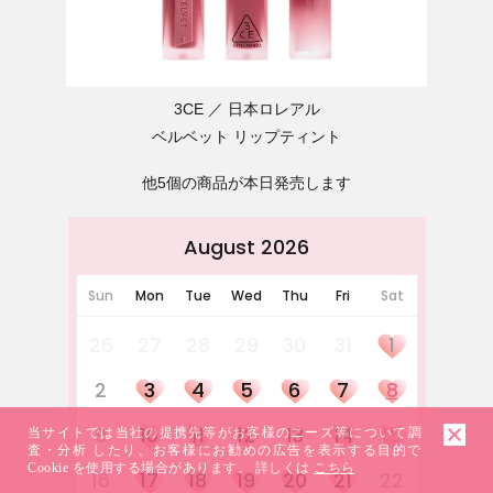
3CE
日本ロレアル
ベルベット リップティント
他5個の商品が本日発売します
August 2026
Sun
Mon
Tue
Wed
Thu
Fri
Sat
26
27
28
29
30
31
1
2
3
4
5
6
7
8
9
10
11
12
13
14
15
当サイトでは当社の提携先等がお客様のニーズ等について調
査・分析 したり、お客様にお勧めの広告を表示する目的で
Cookie を使用する場合があります。 詳しくは
こちら
16
17
18
19
20
21
22