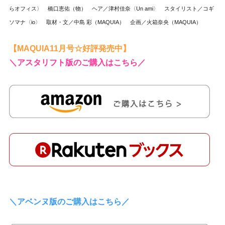
らオフィス〉 橋口恵佑（物） ヘア／津村佳奈〈Un ami〉 スタイリスト／コギ
ソマナ〈io〉 取材・文／中島 彩（MAQUIA） 企画／火箱奈央（MAQUIA）
【MAQUIA11月号☆好評発売中】
＼アスタリフト版のご購入はこちら／
＼アベンヌ版のご購入はこちら／