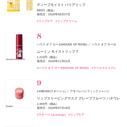
オードパルファム
1,980円（税込）
ディープモイスト バリアリップ
ブライトカラーシーラー
アイカラーレーションN
アイカラーレーションN
発売日：2021年11月08日
1,980円（税込）
1,650円（税込）
2,640円（税込）
297円（税込）
トリートメントハンドクリーム H（ハニー&ホットケー
20,790円（税込）
発売日：2026年08月20日
発売日：2026年11月01日
発売日：2024年10月12日
発売日：2024年02月01日
990円（税込）
748円（税込）
発売日：2026年05月28日
7,700円（税込）
7,700円（税込）
キ）
#洗顔
#洗顔料
発売日：2026年08月27日
発売日：2026年08月07日
発売日：2026年09月04日
発売日：2026年09月04日
ReFa(リファ)
MTG
#オペラ(OPERA)
#ハウス オブ ローゼ(HOUSE OF ROSE)
#ラネージュ(Laneige)
#資生堂
#インナーケア
#リップ
#クリスマスコフレ
#ボディケア
660円（税込）
#クロエ(Chloé)
#フレグランス
発売日：2026年07月29日
#リップケア
#セザンヌ(CEZANNE)
#ルナソル(LUNASOL)
#ルナソル(LUNASOL)
#リップクリーム
#コンシーラー
#アイシャドウ
#アイシャドウ
MILK PROTEIN TREATMENT PINK
BAKUNE
TENTIAL
#ハンドクリーム
#ハンドケア
1,980円（税込）
BAKUNE パイル
発売日：2025年02月28日
オードメディカオム(EAUDE MEDICA homme)
桃谷順天館
25,960円（税込）
#リファ(ReFa)
#ヘアケア
milktouch(ミルクタッチ)
ハウス オブ ローゼ(HOUSE OF ROSE)
KILIAN PARIS(キリアン パリ)
オバジ
ロート製薬
株式会社Coogee
ブルーベル・ジャパン
ハウス オブ ローゼ
CHANEL(シャネル)
CHANEL
薬用アクネケアBB
#睡眠
#リラックス
ハウス オブ ローゼ(HOUSE OF ROSE)
THREE(スリー)
北の快適工房
北の快適工房
北の達人コーポレーション
北の達人コーポレーション
ACRO(アクロ)
ハウス オブ ローゼ
ラブポーションシャイングロス
ムーミン ボディソープ LJ
ディスカバリーセット
オバジC インナーリポショット
チャンス オー スプランディド オードゥ パルファム
2,530円（税込）
ディオール(DIOR)
パルファン・クリスチャン・ディオール
ムーミン モイストリップ Y
アドバンスドエシリアルスムースオペレーター ルース
ヨイピール
ヨイピール
発売日：2021年10月04日
1,584円（税込）
1,430円（税込）
31,900円（税込）
8,370円（税込）
17,600円（税込）
発売日：2026年05月27日
発売日：2026年11月01日
発売日：2022年11月09日
発売日：2023年07月10日
パウダー
1,210円（税込）
発売日：2026年01月09日
7,370円（税込）
7,370円（税込）
ディオール ヴェルニ
#BBクリーム
発売日：2026年11月01日
発売日：2026年08月31日
発売日：2026年08月31日
6,050円（税込）
ジルスチュアート ビューティ
ジルスチュアート ビューティ
#ミルクタッチ(milktouch)
#ハウス オブ ローゼ(HOUSE OF ROSE)
#フレグランス
#オバジ(Obagi)
#クリスマスコフレ
#エイジングケア
#リップグロス
#ボディケア
4,950円（税込）
#シャネル(CHANEL)
#フレグランス
newmine(ニューミン)
西川
発売日：2026年04月10日
発売日：2026年08月14日
#ハウス オブ ローゼ(HOUSE OF ROSE)
#美容液
#美容液
#クリスマスコフレ
サムシングピュアブルー ディープ ヘッドクレンズ
ピローケース
#スリー(THREE)
#フェイスパウダー
#ネイルポリッシュ
#ネイルカラー
4,070円（税込）
6,600円（税込）
発売日：2024年04月26日
ジョー マローン ロンドン(JO MALONE LONDON)
#ジルスチュアート(JILL STUART)
ジョー マローン ロンドン
#ヘアケア
ディオール(DIOR)
レイフズ(Lāfe’ｓ)
エトヴォス(ETVOS)
毎日美活
カネボウ化粧品
石澤研究所
パルファン・クリスチャン・ディオール
エトヴォス
シン ピュルテ(Sinn Purete')
JIMOS
LANEIGE(ラネージュ)
whomee(フーミー)
whomee(フーミー)
株式会社WinC
株式会社WinC
アモーレパシフィックジャパン
ブラック シダーウッド & ジュニパー シェービング クリ
ディオール アディクト クチュール リップスティック ケ
ホールボディ フレッシュスプレー
2026 ホリデーコフレ
コラーゲン プラス＜ゼリー＞
ハウス オブ シン ピュルテ エチケット ヘア&ボディミス
NARS
NARS JAPAN
CHANEL(シャネル)
CHANEL
ーム
リップスリーピングマスク グレープフルーツ ハチワレ
ース
キラ ベース オイル
キラ ベース オイル
2,200円（税込）
9,900円（税込）
5,400円（税抜）
ト
発売日：2026年07月15日
発売日：2026年11月04日
Keeps(キープス)
西川
ライトリフレクティング ファンデーション
9,460円（税込）
2,365円（税込）
5,500円（税込）
3,850円（税込）
3,850円（税込）
ヴェルニ
1,760円（税込）
発売日：2026年04月24日
発売日：2026年07月16日
発売日：2026年08月14日
発売日：2026年10月01日
発売日：2026年10月01日
7,150円（税込）
ReFa(リファ)
発売日：2026年10月23日
MTG
#プチプラ
#エトヴォス(Etvos)
Keeps クッション for beauty
#ボディケア
#クリスマスコフレ
5,280円（税込）
発売日：2024年07月12日
発売日：2026年02月27日
#ジョーマローンロンドン(JO MALONE LONDON)
#クリーム
#ラネージュ(Laneige)
#リップ
#フーミー(WHOMEE)
#フーミー(WHOMEE)
#リップスティック
#オイル
#オイル
#リップケア
14,300円（税込）
ReFa AURA (MODERN color)
#ミスト
#ヘアミスト
#ナーズ(NARS)
#ファンデーション
#シャネル(CHANEL)
#ネイルポリッシュ
23,760円（税込）
ぐーぴたっ
ナリスアップ コスメティックス
発売日：2026年07月22日