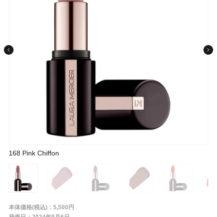
条件から探す
メーカー
ブランド
ジャンル
143 Nude Sateen
143 Nude Sateen
168 Pink Chiffon
168 Pink Chiffon
198 Brown Suede
198 Brown Suede
500 Flame Challis
500 Flame Challis
520 Scarlet Velvet
520 Scarlet Velvet
610 Blush Chenille
610 Blush Chenille
668 Rose Crepe
668 Rose Crepe
680 Rosewood Silk
680 Rosewood Silk
750 Mauve Charmeuse
750 Mauve Charmeuse
777 Plum Plisse
777 Plum Plisse
820 Peach Cashmere
820 Peach Cashmere
888 Coral Velour
888 Coral Velour
136 CHANTILLY LACE
136 CHANTILLY LACE
510 MULBERRY MOIRE
510 MULBERRY MOIRE
620 PINK TULLE
620 PINK TULLE
肌質
金額
本体価格(税込)：5,500円