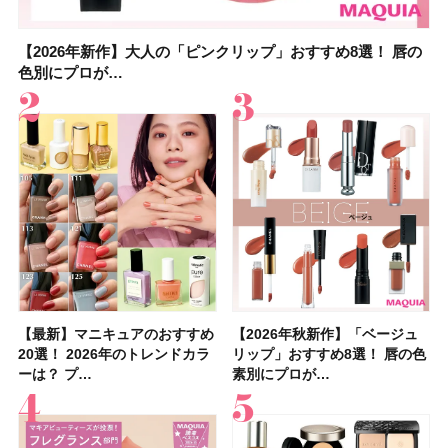
【2026年新作】大人の「ピンクリップ」おすすめ8選！ 唇の
【上田竜也さんのマイベストコスメ５選】大人になって開眼
【2026年新作】大人の「ピンクリップ」おすすめ8選！ 唇の
【2026夏】「香水・フレグランス」ランキングTOP5！＜美
【2026夏】「歯磨き粉・オーラルケア」ランキングTOP5！
【2026年夏】40代におすすめの髪型30選！ 若く見える・手
【鈴木えみさんの愛用品30選】コスメ・スキンケア・ヘアケ
【キャンメイク】売切続出！先行発売中の「クリアヴェール
色別にプロが…
したからこそ愛が深…
色別にプロが…
容マニア・マ…
＜美容マニア…
入れが楽な…
アetc.お気に…
セッティングパウダ…
【最新】マニキュアのおすすめ
【2026年夏】汗に強い日焼け
【最新】マニキュアのおすすめ
【デパコスのネイルオイル10
【石井美保さんのおすすめお菓
【2026年夏】おすすめの髪型
【読者プレゼント】羽の見えな
【セザンヌ】8/7新色追加！
【2026年秋新作】「ベージュ
【石井美保さん】おすすめの
【2026年秋新作】「ベージュ
【2026年】ボディ用日焼け止
【板野友美さんの美活】「最
【2026年夏】小顔に見えるボ
【2026年8月の一粒万倍日】お
【限定】&be「リップカラーデ
20選！ 2026年のトレンドカラ
止めのおすすめ13選！ 汗で塗
20選！ 2026年のトレンドカラ
選】プレゼントにおすすめ！ケ
子＆お茶10選】手土産にもぴっ
36選！ショート・ボブ・ミディ
いハンディファン
「ウォータリーティントリップ
リップ」おすすめ8選！ 唇の色
「ブライトニング」11選！ ス
リップ」おすすめ8選！ 唇の色
めUVのおすすめ20選！ この夏
近、下の歯の矯正を再開したん
ブの髪型37選！ レイヤー・切
すすめの開運コスメ＆美容アイ
ュオ 01 ピンクベージュ」レビ
ーは？ プ…
膜が強化され…
ーは？ プ…
ア効果、ビジュ、…
たり
アム・ロング…
「baramood」を3名様…
」10モモピュ…
素別にプロが…
キンケアからサプ…
素別にプロが…
注目の人気…
です」オーラルケア…
りっぱなしな…
テム10選！
ュー｜落ち…