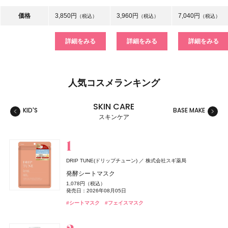
価格
3,850円
3,960円
7,040円
（税込）
（税込）
（税込）
詳細をみる
詳細をみる
詳細をみる
人気コスメランキング
SKIN CARE
KID'S
BASE MAKE
MAKE
スキンケア
スキンケア
ベースメイク
メイクアップ
ネイル＆ハンド
バス＆ボディケア
ヘアケア
フレグランス
キット
リラクゼーション
健康食品、ドリンク
美容ギア
メンズ
キッズ
DRIP TUNE(ドリップチューン)
株式会社スギ薬局
キャンメイク
&be(アンドビー)
ハウス オブ ローゼ(HOUSE OF ROSE)
エスカラット(S-CARAT)
melt(メルト)
TAMBURINS(タンバリンズ)
Oh! Baby
ゲラン(Guerlain)
ＨＡＣＣＩ
キャンメイク
ジョー マローン ロンドン(JO MALONE LONDON)
キャンメイク
ハウス オブ ローゼ
HACCI's JAPAN.LLC
花王
井田ラボラトリーズ
井田ラボラトリーズ
井田ラボラトリーズ
Clue(クルー)
ゲラン
コーセーコスメポート
IICOMBINED JAPAN
ハウス オブ ローゼ
発酵シートマスク
ジョー マローン ロンドン
クリアヴェールセッティングパウダー
リップカラーデュオ
ムーミン ハンドクリーム LJ
クーリングドライシャワー
スムースシャンプー
PERFUME CHAMO
Oh!Baby ボディケアギフト a
ラール ドゥ ヴィーヴル カーディフューザー
テーブルハニー フランス産もみの木
クリアヴェールセッティングパウダー
クリアヴェールセッティングパウダー
1,078円（税込）
ブラック シダーウッド & ジュニパー アフターシェーブ ロ
1,078円（税込）
1,980円（税込）
1,100円（税込）
878円（税込）
1,760円（税込）
18,600円（税込）
3,300円（税込）
7,040円（税込）
2,160円（税込）
1,078円（税込）
1,078円（税込）
発売日：2026年08月05日
ョン
発売日：2026年04月30日
発売日：2026年08月03日
発売日：2026年11月01日
発売日：2026年02月20日
発売日：2025年03月15日
発売日：2026年11月01日
発売日：2026年04月01日
発売日：2026年10月23日
発売日：2026年04月30日
発売日：2026年04月30日
#タンバリンズ(TAMBURINS)
#フレグランス
#シートマスク
#フェイスマスク
9,460円（税込）
#キャンメイク(CANMAKE)
#アンドビー(＆be)
#ハウス オブ ローゼ(HOUSE OF ROSE)
#ミスト
#ヘアケア
#ハウス オブ ローゼ(HOUSE OF ROSE)
#ゲラン(Guerlain)
#ハッチ(HACCI)
#キャンメイク(CANMAKE)
#キャンメイク(CANMAKE)
#ヘアミスト
#シャンプー
#クリスマスコフレ
#リップ
#フェイスパウダー
#フェイスパウダー
#フェイスパウダー
#クリスマスコフレ
#クリスマスコフレ
発売日：2026年04月24日
#ジョーマローンロンドン(JO MALONE LONDON)
#化粧水