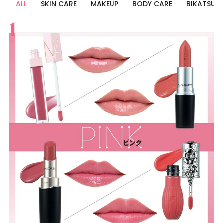
ALL
SKIN CARE
MAKEUP
BODY CARE
BIKATSU
すべて
スキンケア
メイク
ボディケア
美活
ヘア
ライフスタイル
ビューティーズ