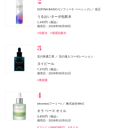
THREE(スリー)
ACRO(アクロ)
SOFINA BASIC+(ソフィーナ ベーシック)
花王
エルメス(HERMÈS)
ちふれ
ハウス オブ ローゼ(HOUSE OF ROSE)
ハウス オブ ローゼ(HOUSE OF ROSE)
ReFa(リファ)
rom&nd(ロムアンド)
ワフィト
ＨＡＣＣＩ
DRIP TUNE(ドリップチューン)
DRIP TUNE(ドリップチューン)
ちふれ化粧品
Waphyto
HACCI's JAPAN.LLC
MTG
エルメスジャポン
株式会社韓国高麗人蔘社
株式会社スギ薬局
株式会社スギ薬局
ハウス オブ ローゼ
ハウス オブ ローゼ
エッセンシャルセンツ R
うるおいターボ化粧水
《ソレイユ ドゥ エルメス プードル ボン ミン レヨナン
チーク プライマー
ムーミン ネイルオイル LJ
ムーミン バスソルト LJ
ReFa HEART CRYSTAL
豆乳エディション カラーグロスセット 24 クリームべべ
リードディフューザー
ハニーコラーゲン ホリデー限定パッケージ 9本セット
発酵シートマスク
発酵シートマスク
5,940円（税込）
1,430円（税込）
KNOWLEDGE(ナレッジ)
ト》
990円（税込）
1,650円（税込）
385円（税込）
88,000円（税込）
発売日：2025年08月08日
1,595円（税込）
6,600円（税込）
5,940円（税込）
1,078円（税込）
1,078円（税込）
発売日：2026年08月08日
株式会社マツキヨココカラ＆カンパニー
発売日：2026年08月10日
発売日：2026年11月01日
発売日：2026年11月01日
発売日：2026年07月22日
発売日：2026年08月28日
発売日：2022年12月09日
発売日：2026年10月23日
発売日：2026年08月05日
発売日：2026年08月05日
17,160円（税込）
#スリー(THREE)
#フレグランス
#化粧水
#保湿化粧水
ナレッジ クレンジングバーム
発売日：2026年04月17日
#ちふれ(CHIFURE)
#ハウス オブ ローゼ(HOUSE OF ROSE)
#ハウス オブ ローゼ(HOUSE OF ROSE)
#リファ(ReFa)
#ロムアンド(rom＆nd)
#ルームフレグランス
#ハッチ(HACCI)
#シートマスク
#シートマスク
#フェイスマスク
#フェイスマスク
#ブラシ
#クリスマスコフレ
#チーク
#アロマディフューザー
#リップ
#クリスマスコフレ
#クリスマスコフレ
2,530円（税込）
#エルメス(Hermès)
#フェイスパウダー
発売日：2024年04月01日
#クレンジング
#クレンジングバーム
ロクシタン(L'OCCITANE)
ロクシタンジャポン
北の快適工房
北の達人コーポレーション
ルナソル
ロクシタン(L'OCCITANE)
ロクシタン(L'OCCITANE)
Diane Perfect Beauty(ダイアン パーフェクトビューティー)
bySENSE(バイセンス)
ニールズヤード レメディーズ(Neal's Yard Remedies)
ＨＡＣＣＩ
SOFINA BASIC+(ソフィーナ ベーシック)
SOFINA BASIC+(ソフィーナ ベーシック)
カネボウ化粧品
HACCI's JAPAN.LLC
YEEELL
ロクシタンジャポン
ロクシタンジャポン
花王
花王
ラヴァンド オードトワレ
ヨイピール
株式会社ネイチャーラボ
ニールズヤード レメディーズ
エスティ ローダー(ESTEE LAUDER)
エスティ ローダー
アイカラーレーションN
ラヴァンド パフュームド ハンドクリーム
ヴェルヴェーヌアグルム パフュームド シャワージェル
bySENSE 2STEP KIT
ハニーコラーゲン ホリデー限定パッケージ 3本セット
うるおいターボ化粧水
うるおいターボ化粧水
8,470円（税込）
7,370円（税込）
エクストラナイトリペア シャンプー＆トリートメント
ビューティナイト アイピロー
ダブル ウェア ステイ イン プレイス メークアップ N
7,700円（税込）
1,870円（税込）
3,960円（税込）
発売日：2026年07月01日
22,000円（税込）
2,376円（税込）
1,430円（税込）
1,430円（税込）
発売日：2026年08月31日
ウーノ
ファイントゥデイ
セット リラックマ限定デザイン
発売日：2026年09月04日
発売日：2026年07月01日
発売日：2026年07月29日
発売日：2026年07月29日
発売日：2026年10月23日
発売日：2026年08月08日
発売日：2026年08月08日
2,400円（税抜）
7,590円（税込）
#ロクシタン(L'OCCITANE)
#フレグランス
#美容液
ホイップウォッシュ スクラブ
発売日：2019年01月01日
発売日：2026年03月06日
1,320円（税込）
#ルナソル(LUNASOL)
#ロクシタン(L'OCCITANE)
#ロクシタン(L'OCCITANE)
#スキンケア
#ハッチ(HACCI)
#化粧水
#化粧水
#保湿化粧水
#保湿化粧水
#美容液
#クリスマスコフレ
#アイシャドウ
#ハンドクリーム
#ボディケア
発売日：2026年08月01日
360円（税込）
#ファンデーション
#リキッドファンデーション
発売日：2013年02月21日
#ダイアン(Diane)
#シャンプー
アユーラ(AYURA)
ザ・ボディショップ(THE BODY SHOP)
アユーラ
whomee(フーミー)
株式会社WinC
コスメデコルテ
CHANEL(シャネル)
ロクシタン(L'OCCITANE)
ＨＡＣＣＩ
メナード(MENARD)
&be(アンドビー)
&be(アンドビー)
HACCI's JAPAN.LLC
コーセー
Clue(クルー)
Clue(クルー)
CHANEL
メナード化粧品
ロクシタンジャポン
ザボディショップジャパン
メディテーションオードパルファム ディープドロップ
キラ ベース オイル
アリィー
カネボウ化粧品
ランコム(LANCÔME)
ランコム
ルージュデコルテ クリームサテン
ル ジェル コート N
ラヴァンド パフュームド ボディミルク
サンタからのKISS
コラーゲン ゴールド5000
リップカラーデュオ
リップカラーデュオ
セラミック オイルバーナー
5,500円（税込）
3,850円（税込）
Diane Perfect Beauty(ダイアン パーフェクトビューティー)
クロノビューティ フラットスムースフィルターUV
ランコム メン ローション
5,500円（税込）
4,620円（税込）
4,840円（税込）
発売日：2026年10月30日
4,510円（税込）
4,320円（税込）
1,980円（税込）
1,980円（税込）
1,500円（税抜）
発売日：2026年10月01日
株式会社ネイチャーラボ
発売日：2026年07月16日
発売日：2023年06月02日
発売日：2026年07月01日
発売日：2026年10月23日
発売日：2026年06月21日
発売日：2026年08月03日
発売日：2026年08月03日
発売日：2010年06月04日
2,178円（税込）
4,700円（税抜）
#アユーラ(AYURA)
#フレグランス
#フーミー(WHOMEE)
#オイル
エクストラスカルプ＆ボリューム シャンプー＆トリー