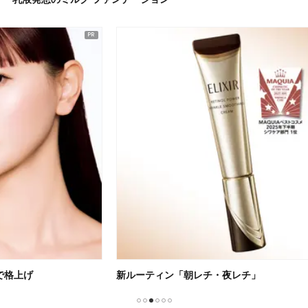
新ルーティン「朝レチ・夜レチ」
クセ
1
2
3
4
5
6