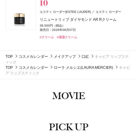
ぐーぴたっ グミ
#リファ(ReFa)
#ブラシ
ロクシタン(L'OCCITANE)
athletia(アスレティア)
エキップ
ロクシタンジャポン
150円（税抜）
DISM(ディズム)
アンファー
エスティ ローダー(ESTEE LAUDER)
NARS
コスメデコルテ
コスメデコルテ
NARS JAPAN
コーセー
コーセー
エスティ ローダー
ディオール(DIOR)
パルファン・クリスチャン・ディオール
ラヴァンド パフュームド シャワージェル
スキンケア ホリデーキット 2026
発売日：2010年08月02日
エレガンス
エレガンス コスメティックス
デュカート
シャンティ
EMS EER メディスキンケアデバイス
リニュートリィブ ダイヤモンド AR Rクリーム
インセイシャブル リキッドブラッシュ
ルージュデコルテ クリームサテン
ルージュデコルテ クリームサテン
3,960円（税込）
14,850円（税込）
ミス ディオール ブルーミング ブーケ ローラー パール
発売日：2026年07月01日
発売日：2026年11月20日
ラスターモイスト ヴェール
35,200円（税込）
38,500円（税込）
5,390円（税込）
5,500円（税込）
5,500円（税込）
ネイルオイルセラム アロマ
6,930円（税込）
発売日：2024年10月23日
発売日：2026年08月07日
発売日：2026年08月05日
発売日：2026年07月16日
発売日：2026年07月16日
8,800円（税込）
アルジェラン
発売日：2026年07月03日
カラーズ
#ロクシタン(L'OCCITANE)
#アスレティア（athletia）
#ボディケア
#スキンケア
1,100円（税込）
発売日：2026年09月18日
発売日：2025年10月10日
#美顔器
#美容家電
#クリーム
#ナーズ(NARS)
#コスメデコルテ(DECORTÉ)
#コスメデコルテ(DECORTÉ)
#保湿クリーム
#チーク
#リップ
#リップ
メロウリペア オーガニック シャンプー
#フレグランス
#香水
#エレガンス(Elegance)
#フェイスパウダー
#デュカート(Ducato)
#ネイルケア
1,760円（税込）
発売日：2026年08月11日
TOP
コスメカレンダー
メイクアップ
口紅
キャビア リップステ
#アルジェラン(ARGELAN)
#シャンプー
ィック
TOP
コスメカレンダー
ローラ メルシエ(LAURA MERCIER)
キャビ
ア リップスティック
MOVIE
PICK UP
ピックアップ