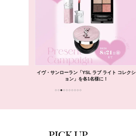
イヴ・サンローラン「YSL ラブ ライト コレクシ
ョン」を各1名様に！
1
2
3
4
5
6
7
8
9
10
PICK UP