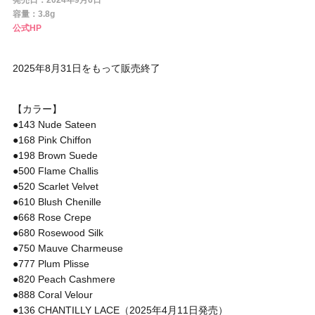
発売日：2024年9月6日
円 〜
円
容量：3.8g
公式HP
アイテム
2025年8月31日をもって販売終了
目的・用途
・
悩みなど
【カラー】
発売日
●143 Nude Sateen
●168 Pink Chiffon
●198 Brown Suede
検索
●500 Flame Challis
●520 Scarlet Velvet
●610 Blush Chenille
●668 Rose Crepe
●680 Rosewood Silk
●750 Mauve Charmeuse
●777 Plum Plisse
●820 Peach Cashmere
●888 Coral Velour
●136 CHANTILLY LACE（2025年4月11日発売）