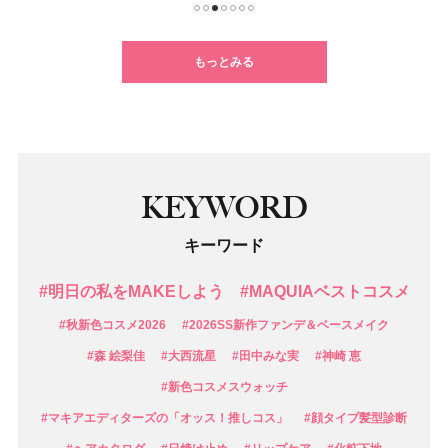
1
2
3
4
5
6
7
もっとみる
KEYWORD
キーワード
#明日の私をMAKEしよう
#MAQUIAベストコスメ
#秋新色コスメ2026
#2026SS新作ファンデ＆ベースメイク
#森 絵梨佳
#大西流星
#田中みな実
#神崎 恵
#新色コスメスウォッチ
#マキアエディターズの「オッス！推しコス」
#顔タイプ髪型診断