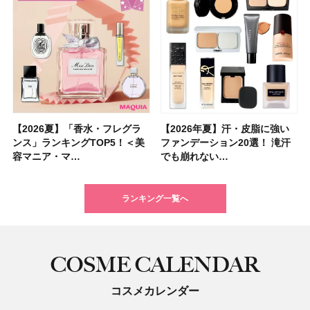
【2026夏】「香水・フレグラ
【クリスマスコフレ2026】ク
【2026年夏】汗・皮脂に強い
【2026夏】「リップケア」ラ
【2026夏】「インナーケア・
【最新】髪のうねり・広がり・
【フォロー＆いいねで当たる】
【全色レビュー】ケイト メロ
【2026年夏】汗・皮脂に強い
【コスメデコルテ】ブランド最
【崩れないフェイスパウダーの
【クリスマスコフレ2026】
【おすすめダイエットサプリ８
【2026年】最新トレンド「ボ
【無印良品】スキンケア×衣料
【スック2026新作】秋コレク
ンス」ランキングTOP5！＜美
リニークのホリデーコフレを一
ファンデーション20選！ 滝汗
ンキングTOP5！＜美容マニア
サプリ」ランキングTOP5！＜
くせ毛におすすめのシャンプー
中国割烹旅館 掬水亭の宿泊券
ウブラウンアイズ限定色追加！
ファンデーション20選！ 滝汗
高峰ラインから新作エイジング
塗り方】ブラシ？パフ？ 肌質
BAUM（バウム）が誘う静寂の
選】食べすぎた日をサポート！
ブ」13種類を徹底解説！ 定番
素材の最強タッグで実現！ 着
ションを全品スウォッチ&イエ
容マニア・マ…
挙紹介！ 人気…
でも崩れない…
集団・マキア…
美容マニア集…
17選
を1組2名様にプ…
イエベ・ブルベ別…
でも崩れない…
ケアクリーム「A…
別メイクHOW …
香りの世界へ。…
選び方＆糖質・脂…
＆人気の髪型…
るだけで保湿でき…
ベブルベ分け！
ランキング一覧へ
COSME CALENDAR
コスメカレンダー