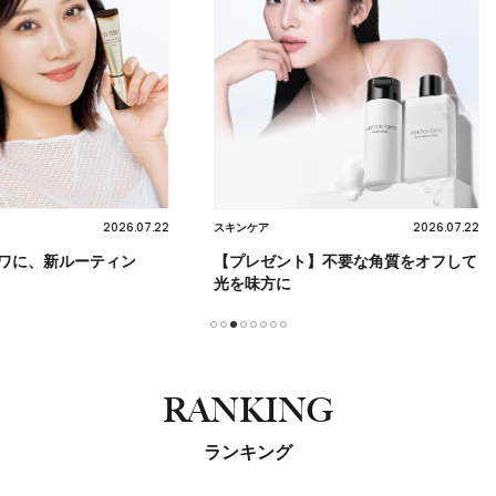
2026.07.22
2026.07.22
スキンケア
ヘア
ティン
【プレゼント】不要な角質をオフして
【クセ・
光を味方に
迷子必見
1
2
3
4
5
6
7
8
RANKING
ランキング