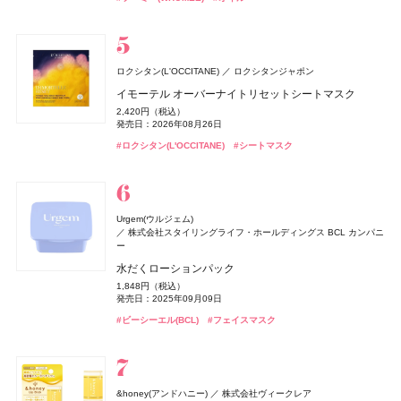
発売日：2026年01月31日
#コスメデコルテ(DECORTÉ)
#シャネル(CHANEL)
#ロクシタン(L'OCCITANE)
#ハッチ(HACCI)
#メナード(MENARD)
#アンドビー(＆be)
#アンドビー(＆be)
#スキンケア
#リップ
#リップ
#ネイル
#インナーケア
#ボディケア
#リップ
トメントセット リラックマ限定デザイン
#アリィー(ALLIE)
#化粧下地
1,320円（税込）
発売日：2026年08月01日
オリジンズ(Origins)
オリジンズ
#ダイアン(Diane)
オードメディカオム(EAUDE MEDICA homme)
#シャンプー
桃谷順天館
ディオール(DIOR)
パルファン・クリスチャン・ディオール
ロクシタン(L'OCCITANE)
ロクシタンジャポン
ピース オブ マインド
ジルスチュアート ビューティ
CoenRich(コエンリッチ)
ロクシタン(L'OCCITANE)
ハウス オブ ローゼ(HOUSE OF ROSE)
SIMPLISSE(シンプリス)
ちふれ
ちふれ
ちふれ化粧品
ちふれ化粧品
コーセーコスメポート
MNC New York
ロクシタンジャポン
ジルスチュアート ビューティ
ハウス オブ ローゼ
薬用アクネケアゲル
ミス ディオール オードゥ パルファン
イモーテル オーバーナイトリセットシートマスク
1,700円（税抜）
SUQQU
エキップ
ドレスドブルーム アイズ
薬用エクストラガード ハンドクリーム ポケモンスペシ
オスマンサス シャワースクラブ
ムーミン ハンドケアギフト LJ
エレクトロライト デイリー
チーク プライマー
チーク プライマー
2,420円（税込）
12,430円（税込）
発売日：2002年04月19日
2,420円（税込）
オイル リッチ グロウ ルース パウダー e
ャルパッケージ
発売日：2021年11月08日
6,600円（税込）
3,300円（税込）
発売日：2026年08月28日
1,980円（税込）
5,940円（税込）
990円（税込）
990円（税込）
発売日：2026年08月26日
発売日：2026年08月07日
発売日：2022年09月07日
発売日：2026年11月01日
発売日：2026年05月19日
発売日：2026年08月10日
発売日：2026年08月10日
7,150円（税込）
発売日：2026年08月03日
Diane Perfect Beauty(ダイアン パーフェクトビューティー)
#オールインワン
#オールインワンジェル
#フレグランス
#香水
#ロクシタン(L'OCCITANE)
#シートマスク
発売日：2026年02月06日
株式会社ネイチャーラボ
#ジルスチュアート(JILL STUART)
#ロクシタン(L'OCCITANE)
#ハウス オブ ローゼ(HOUSE OF ROSE)
#インナーケア
#ちふれ(CHIFURE)
#ちふれ(CHIFURE)
#インナービューティー
#チーク
#チーク
#ボディケア
#アイシャドウ
#クリスマスコフレ
#ハンドクリーム
#ハンドケア
#スック(SUQQU)
#フェイスパウダー
シルキーシャイン シャンプー＆トリートメントセット
MUCHA(ミュシャ)
マッシュビューティーラボ
1,320円（税込）
ミュシャ インセンス
発売日：2026年05月15日
オードメディカオム(EAUDE MEDICA homme)
桃谷順天館
オサジ(OSAJI)
日東電化工業株式会社
Urgem(ウルジェム)
3,960円（税込）
#ダイアン(Diane)
#シャンプー
セザンヌ(CEZANNE)
ＨＡＣＣＩ
ＨＡＣＣＩ
Yunth(ユンス)
エルメス(HERMÈS)
エルメス(HERMÈS)
HACCI's JAPAN.LLC
HACCI's JAPAN.LLC
Aiロボティクス株式会社
エルメスジャポン
エルメスジャポン
セザンヌ化粧品
発売日：2026年07月23日
株式会社スタイリングライフ・ホールディングス BCL カンパニ
カントリー＆ストリーム
井田ラボラトリーズ
薬用アクネケアローション
オードトワレ until #02
ー
マキアージュ
資生堂
ウォータリーティントリップ
ボディクリーム リッチハニー
ハニーカルーセル 〜夢の続き〜 BLACK
リポソーム生ビタミンC
《ソレイユ ドゥ エルメス プードル ボン ミン レヨナン
《ソレイユ ドゥ エルメス プードル ボン ミン レヨナン
#ミュシャ(MUCHA)
#フレグランス
トリートメントハンドクリーム K（ハチミツとキンモク
2,200円（税込）
7,150円（税込）
水だくローションパック
エッセンスリキッド EX ブライトグロウ
ト》
ト》
発売日：2021年11月08日
660円（税込）
5,280円（税込）
発売日：2026年07月22日
22,000円（税込）
3,960円（税込）
セイ）
発売日：2026年08月07日
発売日：2026年10月23日
発売日：2026年10月23日
発売日：2025年06月02日
1,848円（税込）
3,960円（税込）
17,160円（税込）
17,160円（税込）
660円（税込）
#化粧水
#香水
#オードトワレ
発売日：2025年09月09日
発売日：2026年02月21日
発売日：2026年04月17日
発売日：2026年04月17日
発売日：2026年07月29日
Hair Theory Lab(ヘアセオリーラボ)
株式会社dr365
#セザンヌ(CEZANNE)
#ハッチ(HACCI)
#ハッチ(HACCI)
#サプリ
#ボディケア
#クリスマスコフレ
#リップ
#ビーシーエル(BCL)
#マキアージュ(MAQuillAGE)
#エルメス(Hermès)
#エルメス(Hermès)
#フェイスパウダー
#フェイスパウダー
#フェイスマスク
#ファンデーション
#ハンドクリーム
セラムイン シャンプー
#ハンドケア
ベネクス
ベネクス
4,400円（税込）
Elite Package
発売日：2025年05月08日
オードメディカオム(EAUDE MEDICA homme)
桃谷順天館
クロエ
コティジャパン合同会社
13,420円（税込）
#ヘアケア
#シャンプー
オペラ
ハウス オブ ローゼ(HOUSE OF ROSE)
LANEIGE(ラネージュ)
The Collagen(ザ・コラーゲン)
イミュ
アモーレパシフィックジャパン
資生堂ビューティーウェルネス
ハウス オブ ローゼ
発売日：2026年04月03日
薬用アクネケアウォッシュ
クロエ アトリエ デ フルール プラージュ デュ フィギエ
&honey(アンドハニー)
セザンヌ(CEZANNE)
ルナソル
ルナソル
カネボウ化粧品
カネボウ化粧品
セザンヌ化粧品
株式会社ヴィークレア
カントリー＆ストリーム
井田ラボラトリーズ
グロウリップティント
ムーミン ボディクリーム LJ
リップスリーピングマスク ミッドナイトミニズ
ザ・コラーゲン ＜ドリンク＞
#ボディケア