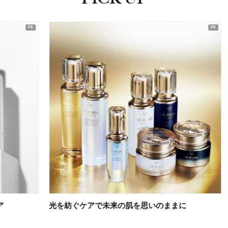
ピックアップ
光を紡ぐケアで未来の肌を思いのままに
乳液