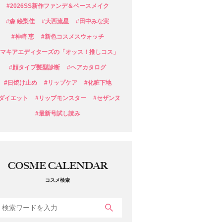
#2026SS新作ファンデ＆ベースメイク
#森 絵梨佳
#大西流星
#田中みな実
#神崎 恵
#新色コスメスウォッチ
#マキアエディターズの「オッス！推しコス」
#顔タイプ髪型診断
#ヘアカタログ
#日焼け止め
#リップケア
#化粧下地
#ダイエット
#リップモンスター
#セザンヌ
#最新号試し読み
COSME CALENDAR
コスメ検索
検索