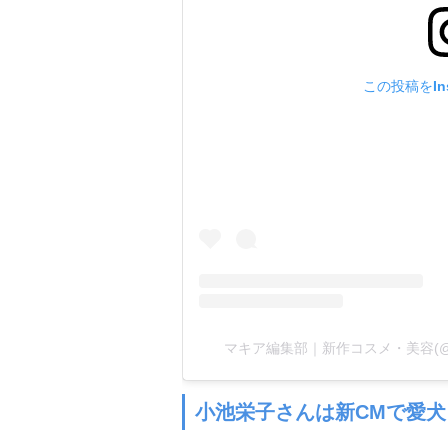
この投稿をIns
マキア編集部｜新作コスメ・美容(@maq
小池栄子さんは新CMで愛