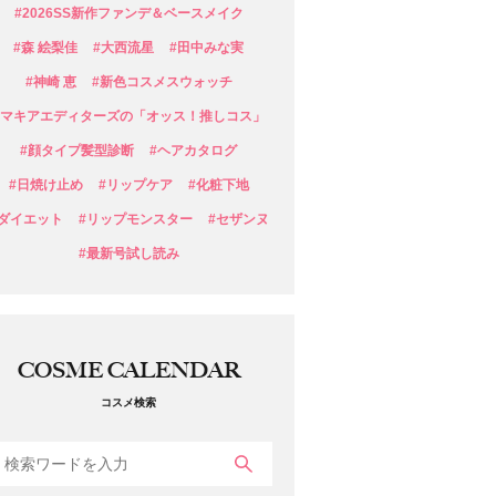
#2026SS新作ファンデ＆ベースメイク
#森 絵梨佳
#大西流星
#田中みな実
#神崎 恵
#新色コスメスウォッチ
#マキアエディターズの「オッス！推しコス」
#顔タイプ髪型診断
#ヘアカタログ
#日焼け止め
#リップケア
#化粧下地
#ダイエット
#リップモンスター
#セザンヌ
#最新号試し読み
COSME CALENDAR
コスメ検索
検索