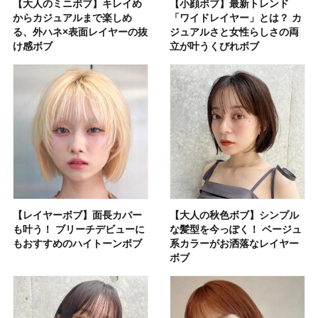
【大人のミニボブ】キレイめ
【小顔ボブ】最新トレンド
からカジュアルまで楽しめ
「ワイドレイヤー」とは？ カ
る、外ハネ×表面レイヤーの抜
ジュアルさと女性らしさの両
け感ボブ
立が叶うくびれボブ
【レイヤーボブ】面長カバー
【大人の秋色ボブ】シンプル
も叶う！ ブリーチデビューに
な髪型を今っぽく！ ベージュ
もおすすめのハイトーンボブ
系カラーがお洒落なレイヤー
ボブ