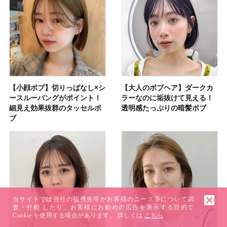
【小顔ボブ】切りっぱなし×シ
【大人のボブヘア】ダークカ
ースルーバングがポイント！
ラーなのに垢抜けて見える！
細見え効果抜群のタッセルボ
透明感たっぷりの暗髪ボブ
ブ
当サイトでは当社の提携先等がお客様のニーズ等について調
査・分析 したり、お客様にお勧めの広告を表示する目的で
Cookie を使用する場合があります。 詳しくは
こちら