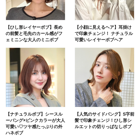
【ひし形レイヤーボブ】長め
【小顔に見えるヘア】耳掛け
の前髪と毛先のカール感がフ
で印象チェンジ！ ナチュラル
ェミニンな大人のミニボブ
可愛いレイヤーボブヘア
【ナチュラルボブ】シースル
【人気のサイドバング】S字前
ーバング×ピンクカラーが大人
髪で印象チェンジ！ひし形シ
可愛い♡ツヤ感たっぷりの外
ルエットの切りっぱなしボブ
ハネボブ