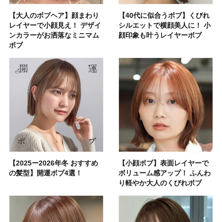
【大人のボブヘア】顔まわり
【40代に似合うボブ】くびれ
レイヤーで小顔見え！ デザイ
シルエットで横顔美人に！ 小
ンカラーがお洒落なミニマム
顔印象も叶うレイヤーボブ
ボブ
【2025ー2026年冬 おすすめ
【小顔ボブ】表面レイヤーで
の髪型】開運ボブ4選！
ボリューム感アップ！ ふんわ
り軽やか大人のくびれボブ