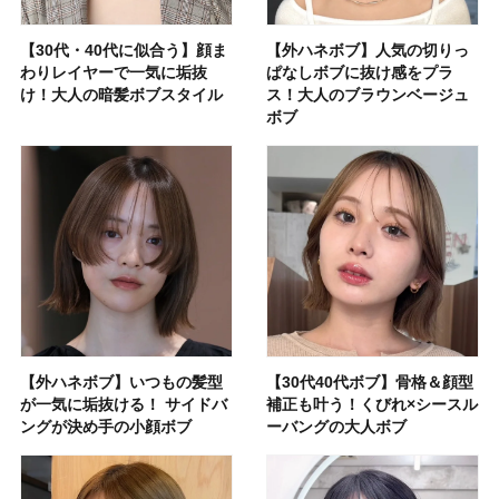
【30代・40代に似合う】顔ま
【外ハネボブ】人気の切りっ
わりレイヤーで一気に垢抜
ぱなしボブに抜け感をプラ
け！大人の暗髪ボブスタイル
ス！大人のブラウンベージュ
ボブ
【外ハネボブ】いつもの髪型
【30代40代ボブ】骨格＆顔型
が一気に垢抜ける！ サイドバ
補正も叶う！くびれ×シースル
ングが決め手の小顔ボブ
ーバングの大人ボブ