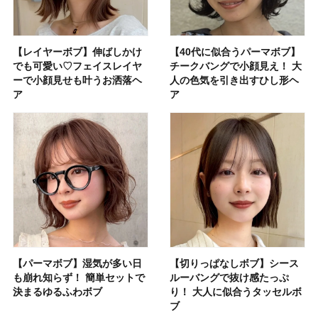
【レイヤーボブ】伸ばしかけ
【40代に似合うパーマボブ】
でも可愛い♡フェイスレイヤ
チークバングで小顔見え！ 大
ーで小顔見せも叶うお洒落ヘ
人の色気を引き出すひし形ヘ
ア
ア
【パーマボブ】湿気が多い日
【切りっぱなしボブ】シース
も崩れ知らず！ 簡単セットで
ルーバングで抜け感たっぷ
決まるゆるふわボブ
り！ 大人に似合うタッセルボ
ブ