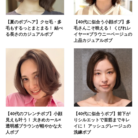
【夏のボブヘア】クセ毛・多
【40代に似合う小顔ボブ】多
毛もするっとまとまる！ 結べ
毛さんこそ映える！ くびれレ
る長さのカジュアルボブ
イヤー×ブラウニーベージュの
上品カジュアルボブ
【40代のフレンチボブ】小顔
【40代に似合うボブ】前下が
見えも叶う！ 大きめカール×
りシルエットで首筋までキレ
透明感ブラウンが軽やかな大
イに！ アッシュグレージュの
人ボブ
洗練ボブ