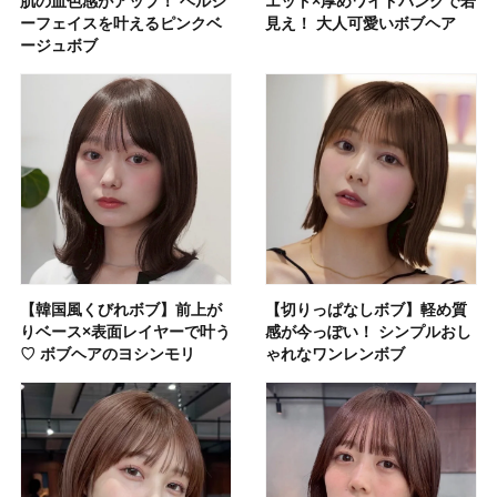
肌の血色感がアップ！ ヘルシ
エット×厚めワイドバングで若
ーフェイスを叶えるピンクベ
見え！ 大人可愛いボブヘア
ージュボブ
【韓国風くびれボブ】前上が
【切りっぱなしボブ】軽め質
りベース×表面レイヤーで叶う
感が今っぽい！ シンプルおし
♡ ボブヘアのヨシンモリ
ゃれなワンレンボブ