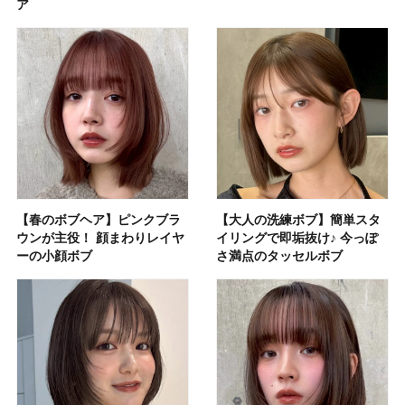
ア
【春のボブヘア】ピンクブラ
【大人の洗練ボブ】簡単スタ
ウンが主役！ 顔まわりレイヤ
イリングで即垢抜け♪ 今っぽ
ーの小顔ボブ
さ満点のタッセルボブ