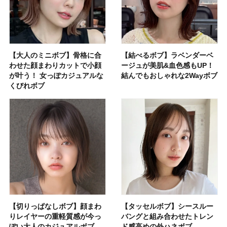
【大人のミニボブ】骨格に合
【結べるボブ】ラベンダーベ
わせた顔まわりカットで小顔
ージュが美肌&血色感もUP！
が叶う！ 女っぽカジュアルな
結んでもおしゃれな2Wayボブ
くびれボブ
【切りっぱなしボブ】顔まわ
【タッセルボブ】シースルー
りレイヤーの重軽質感が今っ
バングと組み合わせたトレン
ぽい大人のカジュアルボブ
ド感高めの外ハネボブ