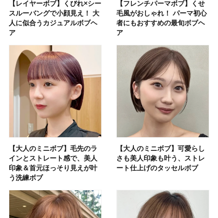
【レイヤーボブ】くびれ×シー
【フレンチパーマボブ】くせ
スルーバングで小顔見え！ 大
毛風がおしゃれ！ パーマ初心
人に似合うカジュアルボブヘ
者にもおすすめの最旬ボブヘ
ア
ア
【大人のミニボブ】毛先のラ
【大人のミニボブ】可愛らし
インとストレート感で、美人
さも美人印象も叶う、ストレ
印象＆首元ほっそり見えが叶
ート仕上げのタッセルボブ
う洗練ボブ