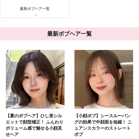
最新ボブヘア一覧
最新ボブヘア一覧
【夏のボブヘア】ひし形シル
【小顔ボブ】シースルーバン
エットで顔型補正！ ふんわり
グの効果で中顔面を短縮！ ニ
ボリューム感で魅せる小顔見
ュアンスカラーのストレート
せヘア
ボブ