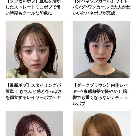
【タッセルボブ】直毛を活か
【外ハネワンカール】ワイド
したストレートミニボブで暑
バング×ワンカールで大人かわ
い時期もクールな印象に
いい外ハネボブが完成
【最新ボブ】スタイリングが
【ダークブラウン】内側レイ
簡単！ きちんと感と今っぽさ
ヤー×束感前髪で軽やか！ 暗
を両立するレイヤーボブヘア
髪でも重くならないナチュラ
ルボブ