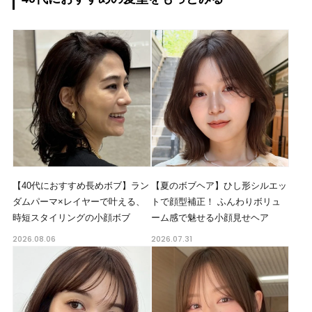
【40代におすすめ長めボブ】ラン
【夏のボブヘア】ひし形シルエッ
ダムパーマ×レイヤーで叶える、
トで顔型補正！ ふんわりボリュ
時短スタイリングの小顔ボブ
ーム感で魅せる小顔見せヘア
2026.08.06
2026.07.31