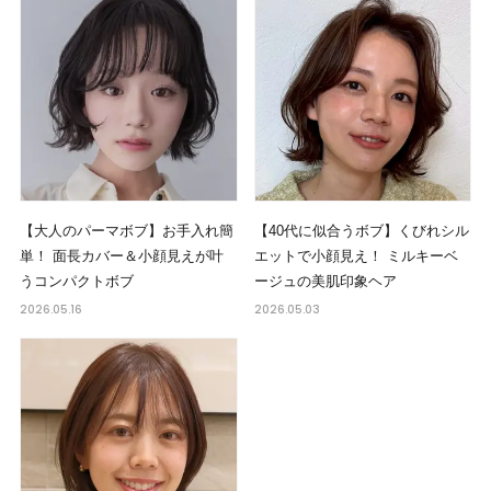
【大人のパーマボブ】お手入れ簡
【40代に似合うボブ】くびれシル
単！ 面長カバー＆小顔見えが叶
エットで小顔見え！ ミルキーベ
うコンパクトボブ
ージュの美肌印象ヘア
2026.05.16
2026.05.03