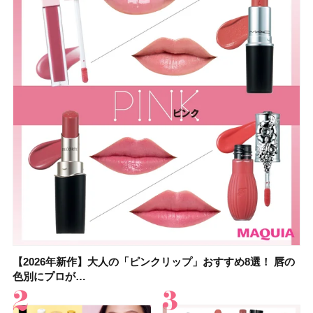
【2026年新作】大人の「ピンクリップ」おすすめ8選！ 唇の
【上田竜也さんのマイベストコスメ５選】大人になって開眼
【2026年新作】大人の「ピンクリップ」おすすめ8選！ 唇の
【2026夏】「香水・フレグランス」ランキングTOP5！＜美
【2026夏】「歯磨き粉・オーラルケア」ランキングTOP5！
【2026年夏】40代におすすめの髪型30選！ 若く見える・手
【鈴木えみさんの愛用品30選】コスメ・スキンケア・ヘアケ
【キャンメイク】売切続出！先行発売中の「クリアヴェール
色別にプロが…
したからこそ愛が深…
色別にプロが…
容マニア・マ…
＜美容マニア…
入れが楽な…
アetc.お気に…
セッティングパウダ…