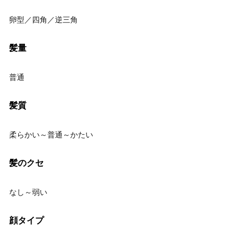
卵型／四角／逆三角
髪量
普通
髪質
柔らかい～普通～かたい
髪のクセ
なし～弱い
顔タイプ