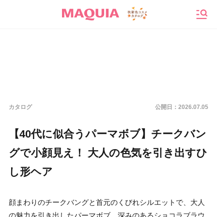
メニ
カタログ
公開日：
2026.07.05
【40代に似合うパーマボブ】チークバン
グで小顔見え！ 大人の色気を引き出すひ
し形ヘア
顔まわりのチークバングと首元のくびれシルエットで、大人
の魅力を引き出したパーマボブ。深みのあるショコラブラウ