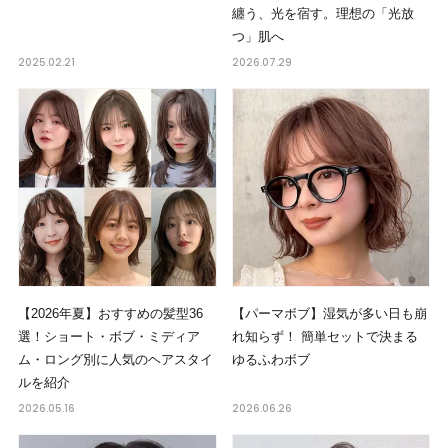
纏う、光を宿す。理想の「光放
つ」肌へ
2025.02.21
2026.07.29
【2026年夏】おすすめの髪型36
【パーマボブ】湿気が多い日も崩
選！ショート・ボブ・ミディア
れ知らず！ 簡単セットで決まる
ム・ロング別に人気のヘアスタイ
ゆるふわボブ
ルを紹介
2026.05.16
2026.06.26