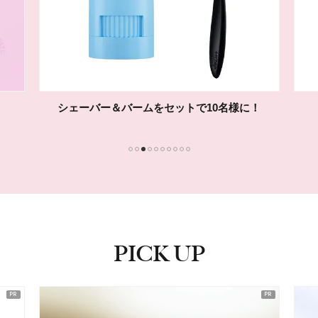
シェーバー＆バームをセットで10名様に！
1
2
3
4
5
6
7
8
9
10
PICK UP
ピックアップ