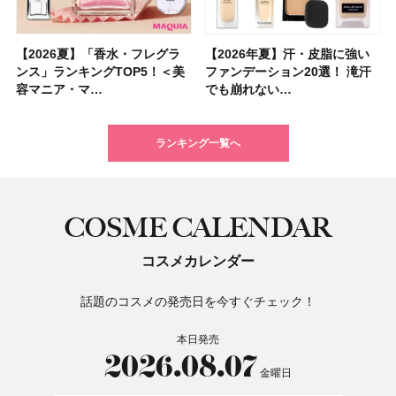
【2026夏】「香水・フレグラ
【クリスマスコフレ2026】ク
【2026年夏】汗・皮脂に強い
【2026夏】「リップケア」ラ
【2026夏】「インナーケア・
【最新】髪のうねり・広がり・
【フォロー＆いいねで当たる】
【全色レビュー】ケイト メロ
【2026年夏】汗・皮脂に強い
【コスメデコルテ】ブランド最
【崩れないフェイスパウダーの
【クリスマスコフレ2026】
【おすすめダイエットサプリ８
【2026年】最新トレンド「ボ
【無印良品】スキンケア×衣料
【スック2026新作】秋コレク
ンス」ランキングTOP5！＜美
リニークのホリデーコフレを一
ファンデーション20選！ 滝汗
ンキングTOP5！＜美容マニア
サプリ」ランキングTOP5！＜
くせ毛におすすめのシャンプー
中国割烹旅館 掬水亭の宿泊券
ウブラウンアイズ限定色追加！
ファンデーション20選！ 滝汗
高峰ラインから新作エイジング
塗り方】ブラシ？パフ？ 肌質
BAUM（バウム）が誘う静寂の
選】食べすぎた日をサポート！
ブ」13種類を徹底解説！ 定番
素材の最強タッグで実現！ 着
ションを全品スウォッチ&イエ
容マニア・マ…
挙紹介！ 人気…
でも崩れない…
集団・マキア…
美容マニア集…
17選
を1組2名様にプ…
イエベ・ブルベ別…
でも崩れない…
ケアクリーム「A…
別メイクHOW …
香りの世界へ。…
選び方＆糖質・脂…
＆人気の髪型…
るだけで保湿でき…
ベブルベ分け！
ランキング一覧へ
COSME CALENDAR
コスメカレンダー
話題のコスメの発売日を今すぐチェック！
本日発売
2026.08.07
金曜日