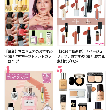
【最新】マニキュアのおすすめ
【2026年夏】汗に強い日焼け
【最新】マニキュアのおすすめ
【デパコスのネイルオイル10
【石井美保さんのおすすめお菓
【2026年夏】おすすめの髪型
【読者プレゼント】羽の見えな
【セザンヌ】8/7新色追加！
【2026年秋新作】「ベージュ
【石井美保さん】おすすめの
【2026年秋新作】「ベージュ
【2026年】ボディ用日焼け止
【板野友美さんの美活】「最
【2026年夏】小顔に見えるボ
【2026年8月の一粒万倍日】お
【限定】&be「リップカラーデ
20選！ 2026年のトレンドカラ
止めのおすすめ13選！ 汗で塗
20選！ 2026年のトレンドカラ
選】プレゼントにおすすめ！ケ
子＆お茶10選】手土産にもぴっ
36選！ショート・ボブ・ミディ
いハンディファン
「ウォータリーティントリップ
リップ」おすすめ8選！ 唇の色
「ブライトニング」11選！ ス
リップ」おすすめ8選！ 唇の色
めUVのおすすめ20選！ この夏
近、下の歯の矯正を再開したん
ブの髪型37選！ レイヤー・切
すすめの開運コスメ＆美容アイ
ュオ 01 ピンクベージュ」レビ
ーは？ プ…
膜が強化され…
ーは？ プ…
ア効果、ビジュ、…
たり
アム・ロング…
「baramood」を3名様…
」10モモピュ…
素別にプロが…
キンケアからサプ…
素別にプロが…
注目の人気…
です」オーラルケア…
りっぱなしな…
テム10選！
ュー｜落ち…