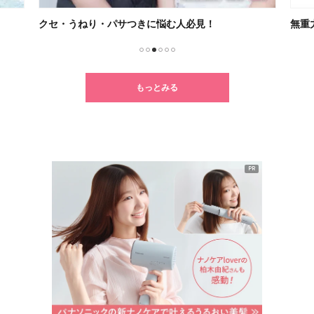
クセ・うねり・パサつきに悩む人必見！
無重
1
2
3
4
5
6
もっとみる
PR