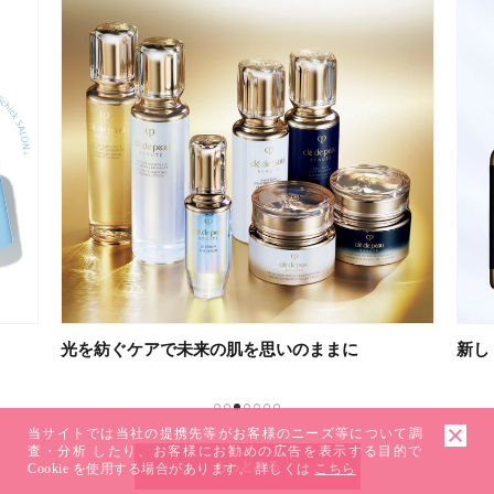
光を紡ぐケアで未来の肌を思いのままに
新し
1
2
3
4
5
6
7
当サイトでは当社の提携先等がお客様のニーズ等について調
査・分析 したり、お客様にお勧めの広告を表示する目的で
もっとみる
Cookie を使用する場合があります。 詳しくは
こちら