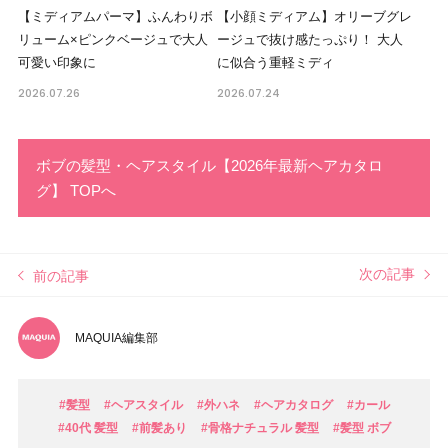
【ミディアムパーマ】ふんわりボ
【小顔ミディアム】オリーブグレ
リューム×ピンクベージュで大人
ージュで抜け感たっぷり！ 大人
可愛い印象に
に似合う重軽ミディ
2026.07.26
2026.07.24
ボブの髪型・ヘアスタイル【2026年最新ヘアカタロ
グ】 TOPへ
次の記事
前の記事
MAQUIA編集部
#髪型
#ヘアスタイル
#外ハネ
#ヘアカタログ
#カール
#40代 髪型
#前髪あり
#骨格ナチュラル 髪型
#髪型 ボブ