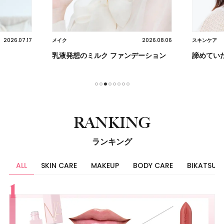
2026.07.17
2026.08.06
メイク
スキンケア
乳液発想のミルク ファンデーション
諦めてい
1
2
3
4
5
6
7
8
RANKING
ランキング
ALL
SKIN CARE
MAKEUP
BODY CARE
BIKATSU
すべて
スキンケア
メイク
ボディケア
美活
ヘア
ライフスタイル
ビューティーズ