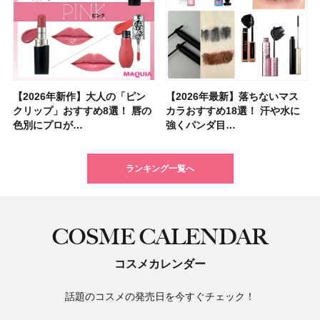
【2026年新作】大人の「ピン
【クリスマスコフレ2026】ク
【2026年最新】落ちないマス
【石井美保さん・50歳のボディ
【石井美保さんのおすすめお菓
【2026年夏】小顔に見えるボ
【ILLIT（アイリット）ライブ
【ルナソルアイシャドウ】アイ
【2026年最新】落ちないマス
【2026夏】「大人のニキビケ
シャネルの新作リップ「ルージ
【ニベア】美容液リップクリー
【40代以上におすすめのプロテ
【最新】髪のうねり・広がり・
【無印良品】スキンケア×衣料
ツヤ好きの人生チーク！エナモ
クリップ」おすすめ8選！ 唇の
リニークのホリデーコフレを一
カラおすすめ18選！ 汗や水に
ケア愛用品16選】首・手・バス
子＆お茶10選】手土産にもぴっ
ブの髪型37選！ レイヤー・切
レポ】TOYOTA ARENA
カラーレーションN新色・限定
カラおすすめ18選！ 汗や水に
ア」ランキングTOP5！＜マキ
ュ ココ イドゥラ グロス」全15
ム＆ボディスクラブが新登場！
イン10選】美と健康に不可欠な
くせ毛におすすめのシャンプー
素材の最強タッグで実現！ 着
ル メロウメルティングチーク
色別にプロが…
挙紹介！ 人気…
強くパンダ目…
トのパーツケ…
たり
りっぱなしな…
TOKY…
色をイエベ・ブ…
強くパンダ目…
アビューティ…
色スウォッ…
大人気の色付き…
タンパク質を…
17選
るだけで保湿でき…
限定〈102 ロ…
ランキング一覧へ
COSME CALENDAR
コスメカレンダー
話題のコスメの発売日を今すぐチェック！