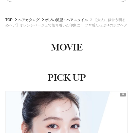
TOP
ヘアカタログ
ボブの髪型・ヘアスタイル
【大人に似合う明る
めヘア】オレンジベージュで落ち着いた印象に！ ツヤ感たっぷりのボブヘア
MOVIE
PICK UP
ピックアップ