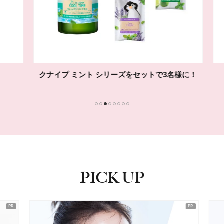
クナイプ ミント シリーズをセットで3名様に！
1
2
3
4
5
6
7
8
PICK UP
ピックアップ