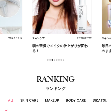
2026.07.17
2026.07.22
スキンケア
スキンケア
朝の習慣でメイクの仕上がりが変わ
毎日の光
る！
のままに
1
2
3
4
5
6
7
8
RANKING
ランキング
ALL
SKIN CARE
MAKEUP
BODY CARE
BIKATSU