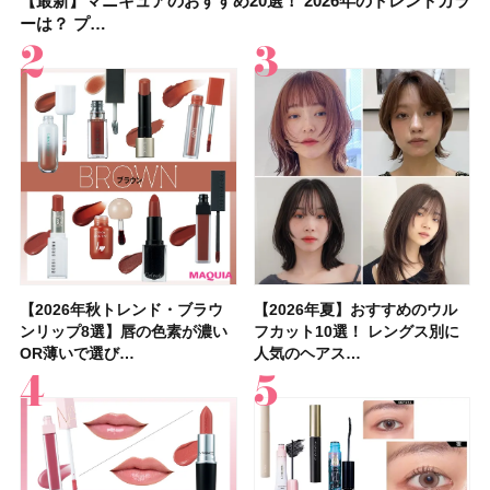
【最新】マニキュアのおすすめ20選！ 2026年のトレンドカラ
大野真理子さんのリピ買い「ブライトニング」14選！ 透明肌
【最新】マニキュアのおすすめ20選！ 2026年のトレンドカラ
【2026夏】「香水・フレグランス」ランキングTOP5！＜美
【板野友美さんの美活】「実はうねりやすいクセ毛なんで
【2026年夏】40代におすすめの髪型30選！ 若く見える・手
【フォロー＆いいねで当たる】中国割烹旅館 掬水亭の宿泊券
【セザンヌ】「ブライトカラーシーラー」新色グリーンが8/7
ーは？ プ…
の秘訣を公開
ーは？ プ…
容マニア・マ…
す」美しいロングヘア…
入れが楽な…
を1組2名様にプ…
に発売｜既存色…
【2026年秋トレンド・ブラウ
【石井美保さん】おすすめの
【2026年秋トレンド・ブラウ
【2026年】ボディ用日焼け止
【簡単・夏バテ防止レシピ12
【2026年夏】おすすめのウル
【鈴木えみさんの愛用品30選】
【セザンヌ】8/7新色追加！
【2026年夏】おすすめのウル
【上田竜也さんのマイベストコ
【2026年新作】大人の「ピン
【クリスマスコフレ2026】
【美容系・伊能忠敬界隈】上西
【2026年夏】おすすめの髪型
【橋本環奈さんの美容Q&A】
【スック2026新作】秋コレク
ンリップ8選】唇の色素が濃い
「ブライトニング」11選！ ス
ンリップ8選】唇の色素が濃い
めUVのおすすめ20選！ この夏
選】食欲がない日にもおすす
フカット10選！ レングス別に
コスメ・スキンケア・ヘアケア
「ウォータリーティントリップ
フカット10選！ レングス別に
スメ５選】大人になって開眼し
クリップ」おすすめ8選！ 唇の
HACCIのホリデーギフトが豪華
星来さんは5年間1日1万歩を継
36選！ショート・ボブ・ミディ
顔用コスメで全身ケア！「お尻
ションを全品スウォッチ&イエ
OR薄いで選び…
キンケアからサプ…
OR薄いで選び…
注目の人気…
め！ さっぱりご飯…
人気のヘアス…
etc.お気に…
」10モモピュ…
人気のヘアス…
たからこそ愛が深…
色別にプロが…
すぎると話題…
続！ 歩くとき…
アム・ロング…
や脚も喜んでくれ…
ベブルベ分け！