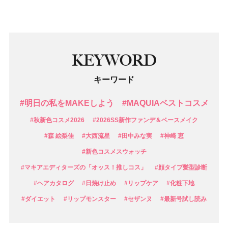
KEYWORD
キーワード
#明日の私をMAKEしよう
#MAQUIAベストコスメ
#秋新色コスメ2026
#2026SS新作ファンデ＆ベースメイク
#森 絵梨佳
#大西流星
#田中みな実
#神崎 恵
#新色コスメスウォッチ
#マキアエディターズの「オッス！推しコス」
#顔タイプ髪型診断
#ヘアカタログ
#日焼け止め
#リップケア
#化粧下地
#ダイエット
#リップモンスター
#セザンヌ
#最新号試し読み