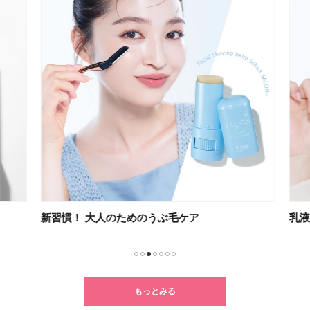
新習慣！ 大人のためのうぶ毛ケア
乳液
1
2
3
4
5
6
7
もっとみる