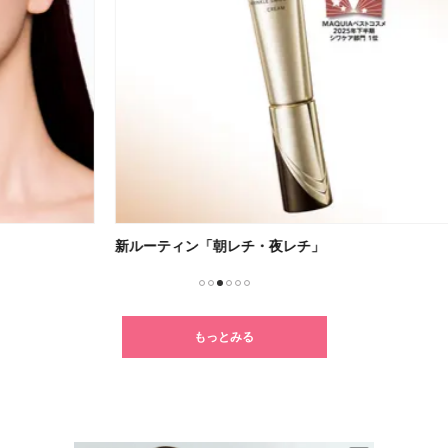
新ルーティン「朝レチ・夜レチ」
無重
1
2
3
4
5
6
もっとみる