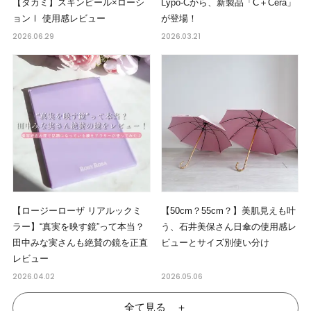
【タカミ】スキンピール×ローシ
Lypo-Cから、新製品「C＋Cera」
ョンⅠ 使用感レビュー
が登場！
2026.06.29
2026.03.21
【ロージーローザ リアルックミ
【50cm？55cm？】美肌見えも叶
ラー】“真実を映す鏡”って本当？
う、石井美保さん日傘の使用感レ
田中みな実さんも絶賛の鏡を正直
ビューとサイズ別使い分け
レビュー
2026.04.02
2026.05.06
全て見る ＋