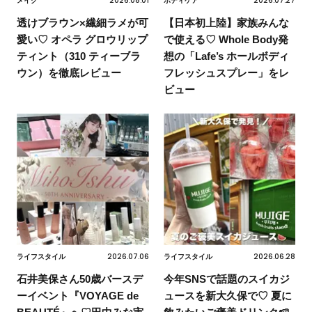
2026.08.01
2026.07.27
メイク
ボディケア
透けブラウン×繊細ラメが可
【日本初上陸】家族みんな
愛い♡ オペラ グロウリップ
で使える♡ Whole Body発
ティント（310 ティーブラ
想の「Lafe’s ホールボディ
ウン）を徹底レビュー
フレッシュスプレー」をレ
ビュー
2026.07.06
2026.06.28
ライフスタイル
ライフスタイル
石井美保さん50歳バースデ
今年SNSで話題のスイカジ
ーイベント『VOYAGE de
ュースを新大久保で♡ 夏に