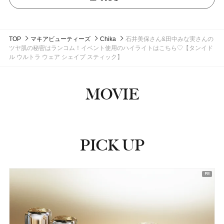
TOP
マキアビューティーズ
Chika
石井美保さん&田中みな実さんの
ツヤ肌の秘密はランコム！イベント使用のハイライトはこちら♡【タンイド
ル ウルトラ ウェア シェイプ スティック】
MOVIE
PICK UP
ピックアップ