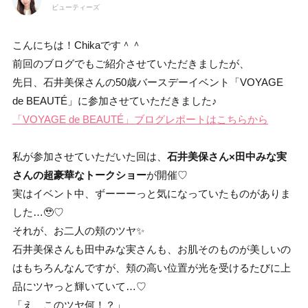
ビューティーズ
こんにちは！Chikaです＾＾
前回のブログでもご紹介させていただきましたが、
先日、石井美保さんの50歳バースデーイベント「VOYAGE
de BEAUTÉ」に参加させていただきました♪
「VOYAGE de BEAUTÉ」ブログレポートはこちらから
私が参加させていただいた回は、
石井美保さん×田中みな実
さんの超豪華なトークショー
が開催♡
実はイベント中、ずーーーっと気になっていたものがありま
した…🥹♡
それが、お二人の頬のツヤ✨
石井美保さんも田中みな実さんも、お肌そのものが美しいの
はもちろんなんですが、頬の高い位置が光を受けるたびに上
品にツヤっと輝いていて…♡
「え、このツヤ何！？」