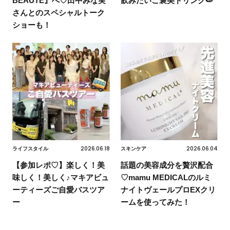
BEAUTÉ』へ♡田中みな実
飲みたいご褒美ドリンク🍉
さんとのスペシャルトーク
ショーも！
2026.06.18
2026.06.04
ライフスタイル
スキンケア
【参加レポ♡】楽しく！美
話題の美容成分を贅沢配合
味しく！美しく♪マキアビュ
♡mamu MEDICALのルミ
ーティーズご自愛バスツア
ナイトヴェールプロEXクリ
ー
ームを使ってみた！