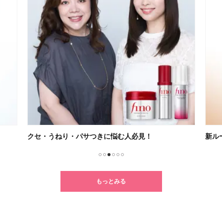
クセ・うねり・パサつきに悩む人必見！
新ル
1
2
3
4
5
6
もっとみる