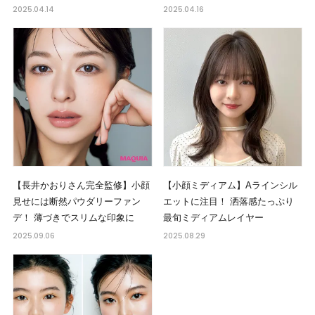
2025.04.14
2025.04.16
【長井かおりさん完全監修】小顔
【小顔ミディアム】Aラインシル
見せには断然パウダリーファン
エットに注目！ 洒落感たっぷり
デ！ 薄づきでスリムな印象に
最旬ミディアムレイヤー
2025.09.06
2025.08.29