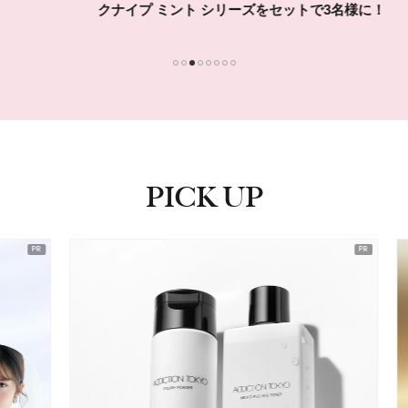
クナイプ ミント シリーズをセットで3名様に！
1
2
3
4
5
6
7
8
PICK UP
ピックアップ