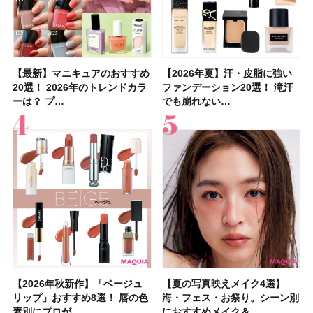
【最新】マニキュアのおすすめ
【石井美保さん】おすすめの
【最新】マニキュアのおすすめ
【2026年】ボディ用日焼け止
【2026夏】「歯磨き粉・オー
【2026年夏】おすすめの髪型
【鈴木えみさんの愛用品30選】
【ルナソルアイシャドウ】アイ
【2026年夏】汗・皮脂に強い
【クリスマスコフレ2026】ク
【2026年夏】汗・皮脂に強い
【2026夏】「リップケア」ラ
【板野友美さんの美活】「最
【2026年夏】小顔に見えるボ
【無印良品】スキンケア×衣料
【セザンヌ】「ブライトカラー
20選！ 2026年のトレンドカラ
「ブライトニング」11選！ ス
20選！ 2026年のトレンドカラ
めUVのおすすめ20選！ この夏
ラルケア」ランキングTOP5！
36選！ショート・ボブ・ミディ
コスメ・スキンケア・ヘアケア
カラーレーションN新色・限定
ファンデーション20選！ 滝汗
リニークのホリデーコフレを一
ファンデーション20選！ 滝汗
ンキングTOP5！＜美容マニア
近、下の歯の矯正を再開したん
ブの髪型37選！ レイヤー・切
素材の最強タッグで実現！ 着
シーラー」新色グリーンが8/7
ーは？ プ…
キンケアからサプ…
ーは？ プ…
注目の人気…
＜美容マニア…
アム・ロング…
etc.お気に…
色をイエベ・ブ…
でも崩れない…
挙紹介！ 人気…
でも崩れない…
集団・マキア…
です」オーラルケア…
りっぱなしな…
るだけで保湿でき…
に発売｜既存色…
【2026年秋新作】「ベージュ
【2026夏】「シートマスク・
【2026年秋新作】「ベージュ
【ニベア】美容液リップクリー
【2026夏】「インナーケア・
【最新】髪のうねり・広がり・
【2026年8月の一粒万倍日】お
【ジョー マローン ロンドン】
【夏の写真映えメイク4選】
【2026夏】「洗顔料」ランキ
【夏の写真映えメイク4選】
【石井美保さん・50歳のボディ
【石井美保さんのおすすめお菓
【2026年夏】透明感カラーの
【読者プレゼント】羽の見えな
先行販売でゲット🧡LUNASOL
リップ」おすすめ8選！ 唇の色
パック」ランキングTOP5！＜
リップ」おすすめ8選！ 唇の色
ム＆ボディスクラブが新登場！
サプリ」ランキングTOP5！＜
くせ毛におすすめのシャンプー
すすめの開運コスメ＆美容アイ
大人気フレグランス「ウッド
海・フェス・お祭り。シーン別
ングTOP5！＜マキアビューテ
海・フェス・お祭り。シーン別
ケア愛用品16選】首・手・バス
子＆お茶10選】手土産にもぴっ
髪色おすすめ20選！ ブリーチ
いハンディファン
アイカラーレーションN 23
素別にプロが…
マキアビュー…
素別にプロが…
大人気の色付き…
美容マニア集…
17選
テム10選！
セージ ＆ シ…
におすすめメイク＆…
ィーズが投票…
におすすめメイク＆…
トのパーツケ…
たり
あり・なし別…
「baramood」を3名様…
Rosy…