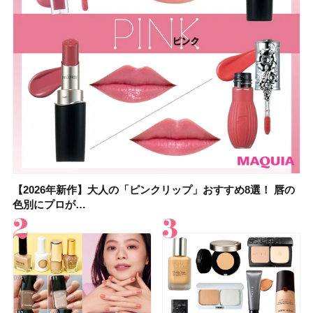
【2026年新作】大人の「ピンクリップ」おすすめ8選！ 唇の
【上田竜也さんのマイベストコスメ５選】大人になって開眼
【2026年新作】大人の「ピンクリップ」おすすめ8選！ 唇の
【2026夏】「香水・フレグランス」ランキングTOP5！＜美
【2026年最新】ダイエットや腸活におすすめの食品・ドリン
【2026年夏】40代におすすめの髪型30選！ 若く見える・手
【フォロー＆いいねで当たる】中国割烹旅館 掬水亭の宿泊券
【セザンヌ】8/7新色追加！「ウォータリーティントリップ
色別にプロが…
したからこそ愛が深…
色別にプロが…
容マニア・マ…
ク6選！ 美活…
入れが楽な…
を1組2名様にプ…
」10モモピュ…