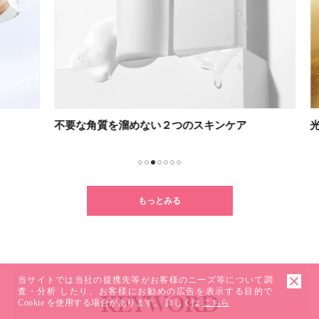
不要な角質を溜めない２つのスキンケア
光を
1
2
3
4
5
6
7
もっとみる
当サイトでは当社の提携先等がお客様のニーズ等について調
査・分析 したり、お客様にお勧めの広告を表示する目的で
KEYWORD
Cookie を使用する場合があります。 詳しくは
こちら