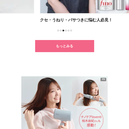
クセ・うねり・パサつきに悩む人必見！
新ル
1
2
3
4
5
6
もっとみる
PR