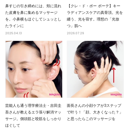
鼻すじの引き締めには、頬に流れ
【クレ・ド・ポー ボーテ】キー
た皮膚を鼻に集めるマッサージ
ラディアンスケアの真骨頂。光を
を。小鼻横もほぐしてシュッとし
纏う、光を宿す。理想の「光放
たラインに
つ」肌へ
2025.04.13
2026.07.29
芸能人も通う理学療法士・吉田圭
面長さんの小顔ケアが3ステップ
吾さんが教えるエラ張り解消マッ
で叶う！「顔、大きくなった？」
サージ。側頭筋と咬筋をしっかり
と思ったらこのマッサージを
ほぐして