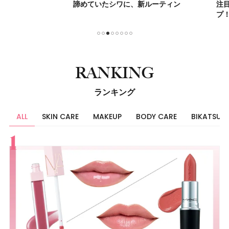
諦めていたシワに、新ルーティン
注目の炭
プ！
1
2
3
4
5
6
7
8
RANKING
ランキング
ALL
SKIN CARE
MAKEUP
BODY CARE
BIKATSU
すべて
スキンケア
メイク
ボディケア
美活
ヘア
ライフスタイル
ビューティーズ