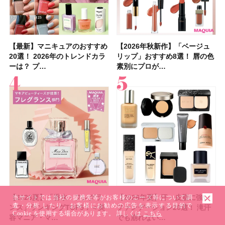
【最新】マニキュアのおすすめ
【2026年夏】汗に強い日焼け
【最新】マニキュアのおすすめ
【デパコスのネイルオイル10
【石井美保さんのおすすめお菓
【2026年夏】おすすめの髪型
【読者プレゼント】羽の見えな
【セザンヌ】8/7新色追加！
【2026年秋新作】「ベージュ
【石井美保さん】おすすめの
【2026年秋新作】「ベージュ
【2026年】ボディ用日焼け止
【板野友美さんの美活】「最
【2026年夏】小顔に見えるボ
【2026年8月の一粒万倍日】お
【限定】&be「リップカラーデ
20選！ 2026年のトレンドカラ
止めのおすすめ13選！ 汗で塗
20選！ 2026年のトレンドカラ
選】プレゼントにおすすめ！ケ
子＆お茶10選】手土産にもぴっ
36選！ショート・ボブ・ミディ
いハンディファン
「ウォータリーティントリップ
リップ」おすすめ8選！ 唇の色
「ブライトニング」11選！ ス
リップ」おすすめ8選！ 唇の色
めUVのおすすめ20選！ この夏
近、下の歯の矯正を再開したん
ブの髪型37選！ レイヤー・切
すすめの開運コスメ＆美容アイ
ュオ 01 ピンクベージュ」レビ
ーは？ プ…
膜が強化され…
ーは？ プ…
ア効果、ビジュ、…
たり
アム・ロング…
「baramood」を3名様…
」10モモピュ…
素別にプロが…
キンケアからサプ…
素別にプロが…
注目の人気…
です」オーラルケア…
りっぱなしな…
テム10選！
ュー｜落ち…
【2026夏】「香水・フレグラ
【クリスマスコフレ2026】ク
【2026年夏】汗・皮脂に強い
【2026夏】「リップケア」ラ
【2026夏】「インナーケア・
【最新】髪のうねり・広がり・
【フォロー＆いいねで当たる】
【全色レビュー】ケイト メロ
【2026年夏】汗・皮脂に強い
【コスメデコルテ】ブランド最
【崩れないフェイスパウダーの
【クリスマスコフレ2026】
【おすすめダイエットサプリ８
【2026年】最新トレンド「ボ
【無印良品】スキンケア×衣料
【スック2026新作】秋コレク
当サイトでは当社の提携先等がお客様のニーズ等について調
査・分析 したり、お客様にお勧めの広告を表示する目的で
ンス」ランキングTOP5！＜美
リニークのホリデーコフレを一
ファンデーション20選！ 滝汗
ンキングTOP5！＜美容マニア
サプリ」ランキングTOP5！＜
くせ毛におすすめのシャンプー
中国割烹旅館 掬水亭の宿泊券
ウブラウンアイズ限定色追加！
ファンデーション20選！ 滝汗
高峰ラインから新作エイジング
塗り方】ブラシ？パフ？ 肌質
BAUM（バウム）が誘う静寂の
選】食べすぎた日をサポート！
ブ」13種類を徹底解説！ 定番
素材の最強タッグで実現！ 着
ションを全品スウォッチ&イエ
Cookie を使用する場合があります。 詳しくは
こちら
容マニア・マ…
挙紹介！ 人気…
でも崩れない…
集団・マキア…
美容マニア集…
17選
を1組2名様にプ…
イエベ・ブルベ別…
でも崩れない…
ケアクリーム「A…
別メイクHOW …
香りの世界へ。…
選び方＆糖質・脂…
＆人気の髪型…
るだけで保湿でき…
ベブルベ分け！