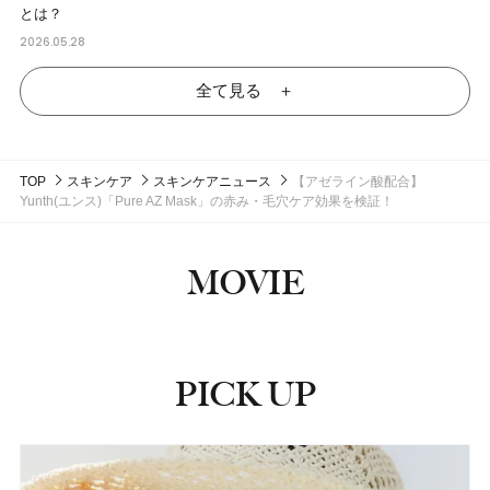
とは？
2026.05.28
全て見る ＋
TOP
スキンケア
スキンケアニュース
【アゼライン酸配合】
Yunth(ユンス)「Pure AZ Mask」の赤み・毛穴ケア効果を検証！
MOVIE
PICK UP
ピックアップ