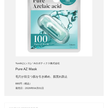
Yunth(ユンス)
Aiロボティクス株式会社
Pure AZ Mask
⽑⽳が⽬⽴つ肌を引き締め、肌荒れ防⽌
880円（税込）
発売日：2026年04月01日