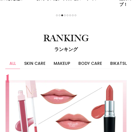
プ！
1
2
3
4
5
6
7
8
RANKING
ランキング
ALL
SKIN CARE
MAKEUP
BODY CARE
BIKATSU
すべて
スキンケア
メイク
ボディケア
美活
ヘア
ライフスタイル
ビューティーズ