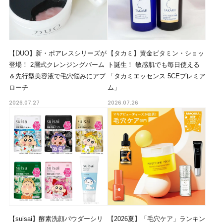
【DUO】新・ポアレスシリーズが
【タカミ】黄金ビタミン・ショッ
登場！ 2層式クレンジングバーム
ト誕生！ 敏感肌でも毎日使える
＆先行型美容液で毛穴悩みにアプ
「タカミエッセンス 5CEプレミア
ローチ
ム」
2026.07.27
2026.07.26
【suisai】酵素洗顔パウダーシリ
【2026夏】「毛穴ケア」ランキン