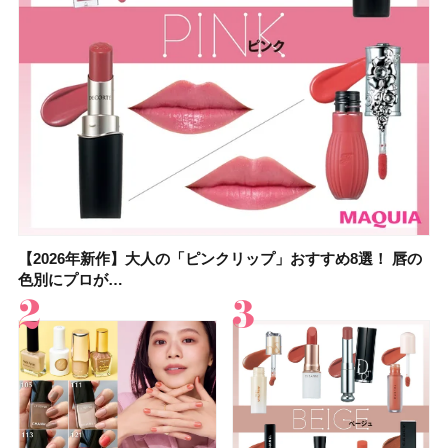
【2026年新作】大人の「ピンクリップ」おすすめ8選！ 唇の
【上田竜也さんのマイベストコスメ５選】大人になって開眼
【2026年新作】大人の「ピンクリップ」おすすめ8選！ 唇の
【2026夏】「香水・フレグランス」ランキングTOP5！＜美
【2026夏】「歯磨き粉・オーラルケア」ランキングTOP5！
【2026年夏】40代におすすめの髪型30選！ 若く見える・手
【鈴木えみさんの愛用品30選】コスメ・スキンケア・ヘアケ
【キャンメイク】売切続出！先行発売中の「クリアヴェール
色別にプロが…
したからこそ愛が深…
色別にプロが…
容マニア・マ…
＜美容マニア…
入れが楽な…
アetc.お気に…
セッティングパウダ…