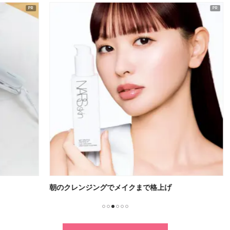
朝のクレンジングでメイクまで格上げ
無重
1
2
3
4
5
6