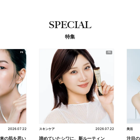
SPECIAL
特集
2026.07.22
2026.07.22
スキンケア
美活
の肌を思い
諦めていたシワに、新ルーティン
注目の炭