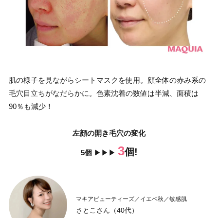
肌の様子を見ながらシートマスクを使用。顔全体の赤み系の
毛穴目立ちがなだらかに。色素沈着の数値は半減、面積は
90％も減少！
左顔の開き毛穴の変化
3
個!
5個
▶︎▶︎▶︎
マキアビューティーズ／イエベ秋／敏感肌
さとこさん（40代）