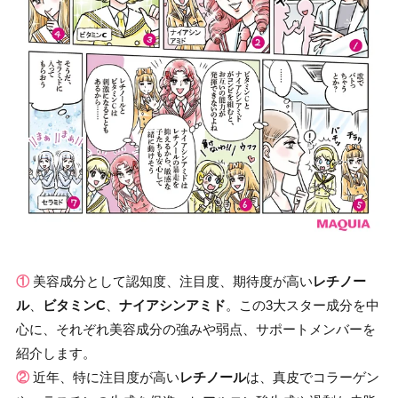
①
美容成分として認知度、注目度、期待度が高い
レチノー
ル
、
ビタミンC
、
ナイアシンアミド
。この3大スター成分を中
心に、それぞれ美容成分の強みや弱点、サポートメンバーを
紹介します。
②
近年、特に注目度が高い
レチノール
は、真皮でコラーゲン