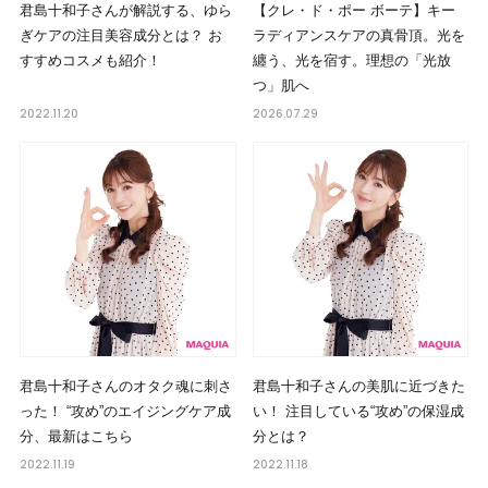
君島十和子さんが解説する、ゆら
【クレ・ド・ポー ボーテ】キー
ぎケアの注目美容成分とは？ お
ラディアンスケアの真骨頂。光を
すすめコスメも紹介！
纏う、光を宿す。理想の「光放
つ」肌へ
2022.11.20
2026.07.29
君島十和子さんのオタク魂に刺さ
君島十和子さんの美肌に近づきた
った！ “攻め”のエイジングケア成
い！ 注目している“攻め”の保湿成
分、最新はこちら
分とは？
2022.11.19
2022.11.18