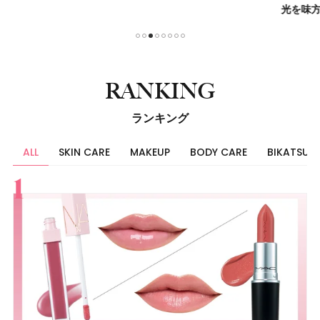
光を味方
1
2
3
4
5
6
7
8
RANKING
ランキング
ALL
SKIN CARE
MAKEUP
BODY CARE
BIKATSU
すべて
スキンケア
メイク
ボディケア
美活
ヘア
ライフスタイル
ビューティーズ