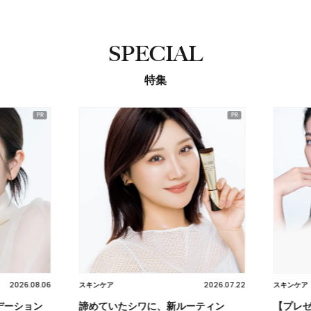
SPECIAL
特集
2026.08.06
2026.07.22
スキンケア
スキンケア
ーション
諦めていたシワに、新ルーティン
【プレゼ