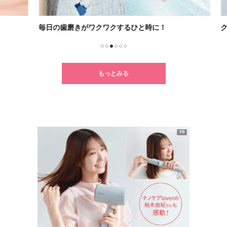
毎日の歯磨きがワクワクするひと時に！
クセ
1
2
3
4
5
6
もっとみる
PR