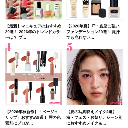
【最新】マニキュアのおすすめ
【石井美保さん】おすすめの
【最新】マニキュアのおすすめ
【2026年】ボディ用日焼け止
【2026夏】「歯磨き粉・オー
【2026年夏】おすすめの髪型
【鈴木えみさんの愛用品30選】
【ルナソルアイシャドウ】アイ
【2026年夏】汗・皮脂に強い
【クリスマスコフレ2026】ク
【2026年夏】汗・皮脂に強い
【2026夏】「リップケア」ラ
【板野友美さんの美活】「最
【2026年夏】小顔に見えるボ
【無印良品】スキンケア×衣料
【セザンヌ】「ブライトカラー
20選！ 2026年のトレンドカラ
「ブライトニング」11選！ ス
20選！ 2026年のトレンドカラ
めUVのおすすめ20選！ この夏
ラルケア」ランキングTOP5！
36選！ショート・ボブ・ミディ
コスメ・スキンケア・ヘアケア
カラーレーションN新色・限定
ファンデーション20選！ 滝汗
リニークのホリデーコフレを一
ファンデーション20選！ 滝汗
ンキングTOP5！＜美容マニア
近、下の歯の矯正を再開したん
ブの髪型37選！ レイヤー・切
素材の最強タッグで実現！ 着
シーラー」新色グリーンが8/7
ーは？ プ…
キンケアからサプ…
ーは？ プ…
注目の人気…
＜美容マニア…
アム・ロング…
etc.お気に…
色をイエベ・ブ…
でも崩れない…
挙紹介！ 人気…
でも崩れない…
集団・マキア…
です」オーラルケア…
りっぱなしな…
るだけで保湿でき…
に発売｜既存色…
【2026年秋新作】「ベージュ
【2026夏】「シートマスク・
【2026年秋新作】「ベージュ
【ニベア】美容液リップクリー
【2026夏】「インナーケア・
【最新】髪のうねり・広がり・
【2026年8月の一粒万倍日】お
【ジョー マローン ロンドン】
【夏の写真映えメイク4選】
【2026夏】「洗顔料」ランキ
【夏の写真映えメイク4選】
【石井美保さん・50歳のボディ
【石井美保さんのおすすめお菓
【2026年夏】透明感カラーの
【読者プレゼント】羽の見えな
先行販売でゲット🧡LUNASOL
リップ」おすすめ8選！ 唇の色
パック」ランキングTOP5！＜
リップ」おすすめ8選！ 唇の色
ム＆ボディスクラブが新登場！
サプリ」ランキングTOP5！＜
くせ毛におすすめのシャンプー
すすめの開運コスメ＆美容アイ
大人気フレグランス「ウッド
海・フェス・お祭り。シーン別
ングTOP5！＜マキアビューテ
海・フェス・お祭り。シーン別
ケア愛用品16選】首・手・バス
子＆お茶10選】手土産にもぴっ
髪色おすすめ20選！ ブリーチ
いハンディファン
アイカラーレーションN 23
素別にプロが…
マキアビュー…
素別にプロが…
大人気の色付き…
美容マニア集…
17選
テム10選！
セージ ＆ シ…
におすすめメイク＆…
ィーズが投票…
におすすめメイク＆…
トのパーツケ…
たり
あり・なし別…
「baramood」を3名様…
Rosy…