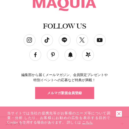
FOLLOW US
ソーシャルネットワークアカウント
編集部から届くメールマガジン、会員限定プレゼントや
特別イベントへの応募など特典が満載！
メルマガ新規会員登録
当サイトでは当社の提携先等がお客様のニーズ等について調
査・分析 したり、お客様にお勧めの広告を表示する目的で
Cookie を使用する場合があります。 詳しくは
こちら
スキンケア