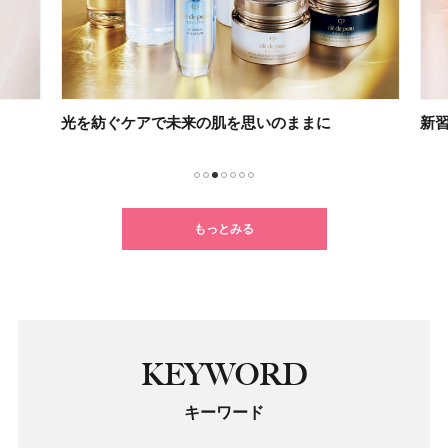
光を紡ぐケアで未来の肌を思いのままに
新習
1
2
3
4
5
6
7
もっとみる
KEYWORD
キーワード