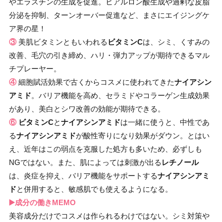
やエラスチンの生成を促進。ヒアルロン酸生成や過剰な皮脂
分泌を抑制、ターンオーバー促進など、まさにエイジングケ
ア界の星！
③
美肌ビタミンともいわれる
ビタミンC
は、シミ、くすみの
改善、毛穴の引き締め、ハリ・弾力アップが期待できるマル
チプレーヤー。
④
細胞賦活効果で古くからコスメに使われてきた
ナイアシン
アミド
。バリア機能を高め、セラミドやコラーゲン生成効果
があり、美白とシワ改善の効能が期待できる。
⑥
ビタミンC
と
ナイアシンアミド
は一緒に使うと、中性であ
る
ナイアシンアミド
が酸性寄りになり効果がダウン。とはい
え、近年はこの弱点を克服した処方も多いため、必ずしも
NGではない。また、肌によっては刺激が出る
レチノール
は、炎症を抑え、バリア機能をサポートする
ナイアシンアミ
ド
と併用すると、敏感肌でも使えるようになる。
▶️成分の働きMEMO
美容成分だけでコスメは作られるわけではない。シミ対策や