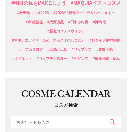
#明日の私をMAKEしよう
#MAQUIAベストコスメ
#秋新色コスメ2026
#2026SS新作ファンデ＆ベースメイク
#森 絵梨佳
#大西流星
#田中みな実
#神崎 恵
#新色コスメスウォッチ
#マキアエディターズの「オッス！推しコス」
#顔タイプ髪型診断
#ヘアカタログ
#日焼け止め
#リップケア
#化粧下地
#ダイエット
#リップモンスター
#セザンヌ
#最新号試し読み
COSME CALENDAR
コスメ検索
検索