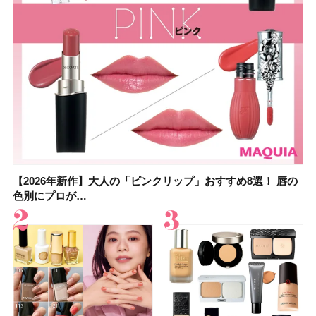
【2026年新作】大人の「ピンクリップ」おすすめ8選！ 唇の
【上田竜也さんのマイベストコスメ５選】大人になって開眼
【2026年新作】大人の「ピンクリップ」おすすめ8選！ 唇の
【2026夏】「香水・フレグランス」ランキングTOP5！＜美
【2026年最新】ダイエットや腸活におすすめの食品・ドリン
【2026年夏】40代におすすめの髪型30選！ 若く見える・手
【フォロー＆いいねで当たる】中国割烹旅館 掬水亭の宿泊券
【セザンヌ】8/7新色追加！「ウォータリーティントリップ
色別にプロが…
したからこそ愛が深…
色別にプロが…
容マニア・マ…
ク6選！ 美活…
入れが楽な…
を1組2名様にプ…
」10モモピュ…