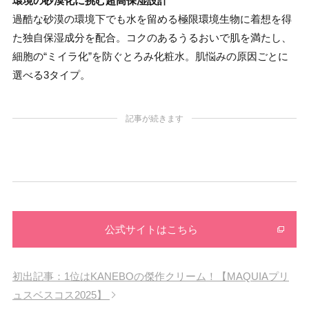
環境の砂漠化に挑む超高保湿設計
過酷な砂漠の環境下でも水を留める極限環境生物に着想を得
た独自保湿成分を配合。コクのあるうるおいで肌を満たし、
細胞の“ミイラ化”を防ぐとろみ化粧水。肌悩みの原因ごとに
選べる3タイプ。
記事が続きます
公式サイトはこちら
初出記事：1位はKANEBOの傑作クリーム！【MAQUIAプリ
ュスベスコス2025】