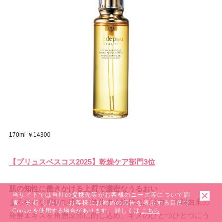
170ml ￥14300
【プリュスベスコス2025】乾燥ケア部門3位
肌の知性に働きかける上質で濃密なうるおい
当サイトでは当社の提携先等がお客様のニーズ等について調
まろやかな感触で肌と一体化する抜群の浸透力。米麹由来の
査・分析 したり、お客様にお勧めの広告を表示する目的で
Cookie を使用する場合があります。 詳しくは
こちら
発酵エキスを角層深部に閉じ込め、キメのひとつひとつにう