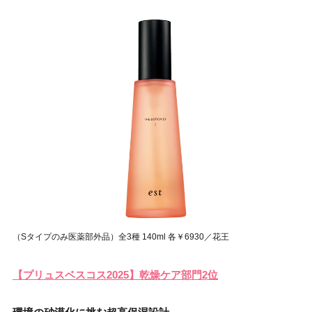
（Sタイプのみ医薬部外品）全3種 140ml 各￥6930／花王
【プリュスベスコス2025】乾燥ケア部門2位