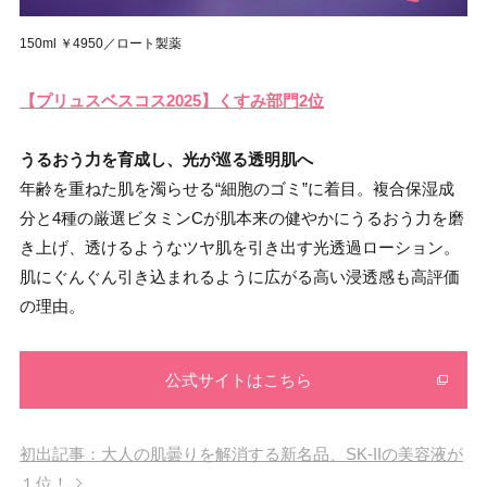
150ml ￥4950／ロート製薬
【プリュスベスコス2025】くすみ部門2位
うるおう力を育成し、光が巡る透明肌へ
年齢を重ねた肌を濁らせる“細胞のゴミ”に着目。複合保湿成
分と4種の厳選ビタミンCが肌本来の健やかにうるおう力を磨
き上げ、透けるようなツヤ肌を引き出す光透過ローション。
肌にぐんぐん引き込まれるように広がる高い浸透感も高評価
の理由。
公式サイトはこちら
初出記事：大人の肌曇りを解消する新名品、SK-IIの美容液が
１位！