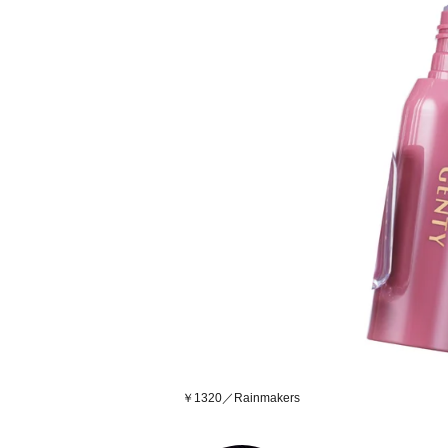
￥1320／Rainmakers