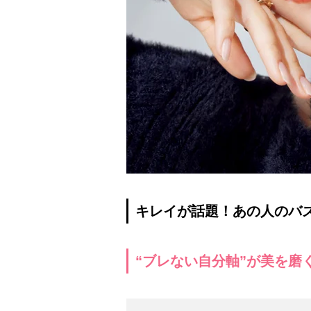
キレイが話題！あの人のバズ
“ブレない自分軸”が美を磨