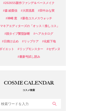
#2026SS新作ファンデ＆ベースメイク
#森 絵梨佳
#大西流星
#田中みな実
#神崎 恵
#新色コスメスウォッチ
#マキアエディターズの「オッス！推しコス」
#顔タイプ髪型診断
#ヘアカタログ
#日焼け止め
#リップケア
#化粧下地
#ダイエット
#リップモンスター
#セザンヌ
#最新号試し読み
COSME CALENDAR
コスメ検索
検索