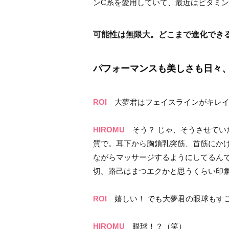
ンC系を愛用していて、最近はビタミン
可能性は無限大。どこまで進化できるか
パフォーマンスも美しさも日々
ROI
大夢君はフェイスラインがキレイ
HIROMU
そう？ じゃ、そうさせてい
質で。耳下から胸鎖乳突筋、首筋にか
ながらマッサージするようにしてるん
切。路己はまつエクかと思うくらい印
ROI
嬉しい！ でも大夢君の眼球もす
HIROMU
眼球！？（笑）