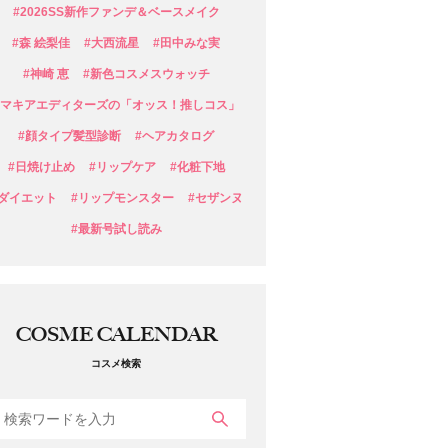
#2026SS新作ファンデ＆ベースメイク
#森 絵梨佳
#大西流星
#田中みな実
#神崎 恵
#新色コスメスウォッチ
#マキアエディターズの「オッス！推しコス」
#顔タイプ髪型診断
#ヘアカタログ
#日焼け止め
#リップケア
#化粧下地
#ダイエット
#リップモンスター
#セザンヌ
#最新号試し読み
COSME CALENDAR
コスメ検索
検索