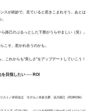
ンスが絶妙で、見ていると惹きこまれそう。あとは
ら。
ら路己のぷるっとした下唇がうらやましい（笑）。
らこそ、惹かれ合うのかも。
、これからも“美しさ”をアップデートしていこう！
目指したい ── ROI
イリスト／井田信之 モデル／本多大夢、浜川路己（ROIROM）
プ ストア（CULLNI） パンツ￥44000／サーディヴィジョンピ