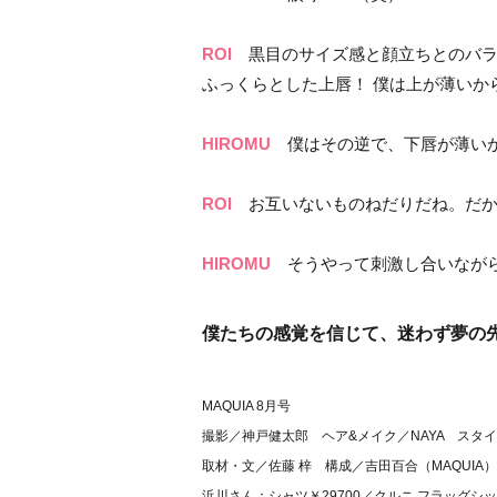
ROI
黒目のサイズ感と顔立ちとのバラ
ふっくらとした上唇！ 僕は上が薄いか
HIROMU
僕はその逆で、下唇が薄いか
ROI
お互いないものねだりだね。だか
HIROMU
そうやって刺激し合いながら
僕たちの感覚を信じて、迷わず夢の先を
MAQUIA 8月号
撮影／神戸健太郎 ヘア&メイク／NAYA スタ
取材・文／佐藤 梓 構成／吉田百合（MAQUIA）
浜川さん：シャツ￥29700／クルニ フラッグシッ