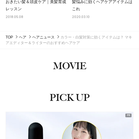
おきたい髪＆頭皮ケア｜美髪育成
髪悩みに効くヘアケアアイテムは
レッスン
これ
2018.05.08
2020.03.10
TOP
ヘア
ヘアニュース
カラー・白髪対策に効くアイテムは？ マキ
アエディター＆ライターのおすすめヘアケア
MOVIE
PICK UP
ピックアップ