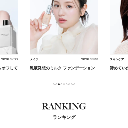
2
2026.08.06
メイク
スキンケア
て
乳液発想のミルク ファンデーション
諦めていたシワに
1
2
3
4
5
6
7
8
9
RANKING
ランキング