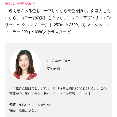
美しい発色が続く
「透明感のある色をキープしながら褪色を防ぐ。保湿力も高
いから、カラー後の髪にもツヤが」。クロマアブソリュ バン
リッシュ クロマプロテクト 250ml ￥3520、同 マスク クロマ
フィラー 200g ￥6380／ケラスターゼ
マキアエディター
火箱奈央
「『生きた髪は美しいけれど、抜け落ちた瞬間に不潔になる』。この
言葉が心に響いてから、抜かりないケアを意識しています」
髪質
柔らかくてコシがない
悩み
毛量が少ない