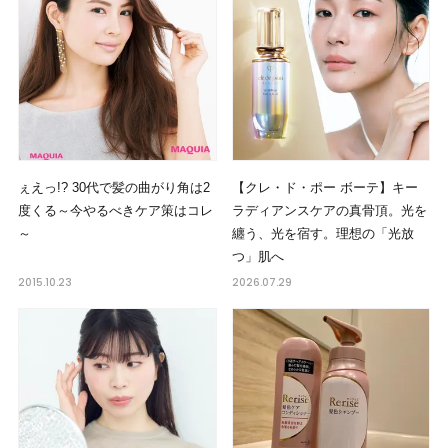
ぇえっ!? 30代で髪の曲がり角は2
【クレ・ド・ポー ボーテ】キー
度くる～今やるべきケア策はコレ
ラディアンスケアの真骨頂。光を
～
纏う、光を宿す。理想の「光放
つ」肌へ
2015.10.23
2026.07.29