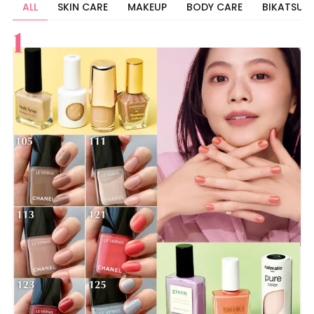
ALL
SKIN CARE
MAKEUP
BODY CARE
BIKATSU
すべて
スキンケア
メイク
ボディケア
美活
ヘア
ライフスタイル
ビューティーズ