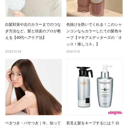
白髪対策や次のカラーまでのつな
色抜けを防いでくれる！このシャ
ぎ方法など。髪と頭皮のプロが教
ンコンならカラーしたての髪色キ
える【40代ヘアケア法】
ープ【マキアエディターズの「オ
ッス！推しコス」】
2022.01.25
2021.11.12
ベタつき・パサつき｜今、知って
若見え髪をキープするには？ 白