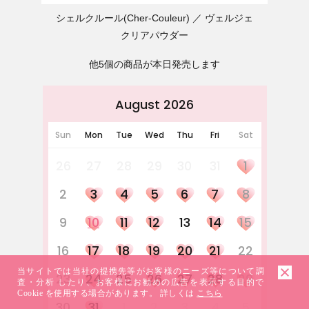
シェルクルール(Cher-Couleur)
ヴェルジェ
クリアパウダー
他5個の商品が本日発売します
August 2026
Sun
Mon
Tue
Wed
Thu
Fri
Sat
26
27
28
29
30
31
1
2
3
4
5
6
7
8
9
10
11
12
13
14
15
16
17
18
19
20
21
22
当サイトでは当社の提携先等がお客様のニーズ等について調
23
24
25
26
27
28
29
査・分析 したり、お客様にお勧めの広告を表示する目的で
Cookie を使用する場合があります。 詳しくは
こちら
30
31
1
2
3
4
5