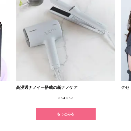
高浸透ナノイー搭載の新ナノケア
クセ・う
1
2
3
4
5
6
もっとみる