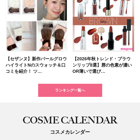
【セザンヌ】新作パールグロウ
【クリスマスコフレ2026】ク
【2026年秋トレンド・ブラウ
【クリスマスコフレ2026】ハ
【石井美保さんのおすすめお菓
【最新】髪のうねり・広がり・
【読者プレゼント】羽の見えな
【セザンヌ】「ブライトカラー
【2026年秋トレンド・ブラウ
【クリスマスコフレ2026】ポ
【2026年最新】落ちないアイ
【ニベア】美容液リップクリー
【美容系・伊能忠敬界隈】上西
【2026年夏】小顔に見えるボ
【2026年8月の一粒万倍日】お
【ルナソルアイシャドウ】アイ
ハイライトNのスウォッチ＆口
リニークのホリデーコフレを一
ンリップ8選】唇の色素が濃い
ウス オブ ローゼは今年もムー
子＆お茶10選】手土産にもぴっ
くせ毛におすすめのシャンプー
いハンディファン
シーラー」新色グリーンが8/7
ンリップ8選】唇の色素が濃い
ーラ「B.A」から、冬の特別コ
ブロウおすすめ18選！ 汗に強
ム＆ボディスクラブが新登場！
星来さんは5年間1日1万歩を継
ブの髪型37選！ レイヤー・切
すすめの開運コスメ＆美容アイ
カラーレーションN新色・限定
コミを紹介！ ツ…
挙紹介！ 人気…
OR薄いで選び…
ミンとの限定…
たり
17選
「baramood」を3名様…
に発売｜既存色…
OR薄いで選び…
フレ2種が登…
い眉ペンシル…
大人気の色付き…
続！ 歩くとき…
りっぱなしな…
テム10選！
色をイエベ・ブ…
ランキング一覧へ
COSME CALENDAR
コスメカレンダー