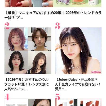
【最新】マニキュアのおすすめ20選！ 2026年のトレンドカラ
大野真理子さんのリピ買い「ブライトニング」14選！ 透明肌
【最新】マニキュアのおすすめ20選！ 2026年のトレンドカラ
【2026夏】「香水・フレグランス」ランキングTOP5！＜美
【おすすめダイエットサプリ８選】食べすぎた日をサポー
【2026年夏】おすすめのウルフカット10選！ レングス別に人
【橋本環奈さんの美容Q&A】顔用コスメで全身ケア！「お尻
【セザンヌ新色】ブライトカラーシーラーを全色レビュー！
ーは？ プ…
の秘訣を公開
ーは？ プ…
容マニア・マ…
ト！選び方＆糖質・脂…
気のヘアス…
や脚も喜んでくれ…
色補正効果をビフォ…
【2026年夏】おすすめのウル
【石井美保さん】おすすめの
【Juice=Juice・井上玲音さ
【2026年】ボディ用日焼け止
【板野友美さんの美活】「実は
【2026年夏】40代におすすめ
【フォロー＆いいねで当たる】
【新色追加】セザンヌ「ウォー
【Juice=Juice・井上玲音さ
【2026夏】「大人のニキビケ
【セザンヌ】新作パールグロウ
【クリスマスコフレ2026】
【美容系・伊能忠敬界隈】目指
【2026年夏】おすすめの髪型
【鈴木えみさんの愛用品30選】
【セザンヌ】8/7新色追加！
フカット10選！ レングス別に
「ブライトニング」11選！ ス
ん】全力ライブでも崩れない！
めUVのおすすめ20選！ この夏
うねりやすいクセ毛なんです」
の髪型30選！ 若く見える・手
中国割烹旅館 掬水亭の宿泊券
タリーティントリップ」全色レ
ん】全力ライブでも崩れない！
ア」ランキングTOP5！＜マキ
ハイライトNのスウォッチ＆口
HACCIのホリデーギフトが豪華
すは日本縦断！ 山之内すずさ
36選！ショート・ボブ・ミディ
コスメ・スキンケア・ヘアケア
「ウォータリーティントリップ
人気のヘアス…
キンケアからサプ…
愛用コ…
注目の人気…
美しいロングヘア…
入れが楽な…
を1組2名様にプ…
ビュー｜イエベ・…
愛用コ…
アビューティ…
コミを紹介！ ツ…
すぎると話題…
んが100km歩…
アム・ロング…
etc.お気に…
」10モモピュ…