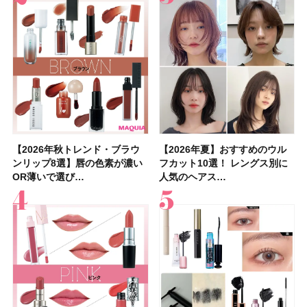
【2026年秋トレンド・ブラウ
【石井美保さん】おすすめの
【2026年秋トレンド・ブラウ
【2026年】ボディ用日焼け止
【簡単・夏バテ防止レシピ12
【2026年夏】おすすめのウル
【鈴木えみさんの愛用品30選】
【セザンヌ】8/7新色追加！
【2026年夏】おすすめのウル
【上田竜也さんのマイベストコ
【2026年新作】大人の「ピン
【クリスマスコフレ2026】
【美容系・伊能忠敬界隈】上西
【2026年夏】おすすめの髪型
【橋本環奈さんの美容Q&A】
【スック2026新作】秋コレク
ンリップ8選】唇の色素が濃い
「ブライトニング」11選！ ス
ンリップ8選】唇の色素が濃い
めUVのおすすめ20選！ この夏
選】食欲がない日にもおすす
フカット10選！ レングス別に
コスメ・スキンケア・ヘアケア
「ウォータリーティントリップ
フカット10選！ レングス別に
スメ５選】大人になって開眼し
クリップ」おすすめ8選！ 唇の
HACCIのホリデーギフトが豪華
星来さんは5年間1日1万歩を継
36選！ショート・ボブ・ミディ
顔用コスメで全身ケア！「お尻
ションを全品スウォッチ&イエ
OR薄いで選び…
キンケアからサプ…
OR薄いで選び…
注目の人気…
め！ さっぱりご飯…
人気のヘアス…
etc.お気に…
」10モモピュ…
人気のヘアス…
たからこそ愛が深…
色別にプロが…
すぎると話題…
続！ 歩くとき…
アム・ロング…
や脚も喜んでくれ…
ベブルベ分け！