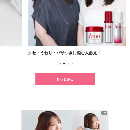
クセ・うねり・パサつきに悩む人必見！
毎日
1
2
3
4
5
6
もっとみる
PR