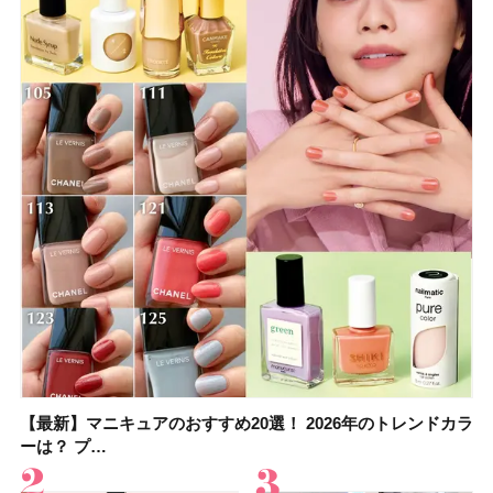
【最新】マニキュアのおすすめ20選！ 2026年のトレンドカラ
大野真理子さんのリピ買い「ブライトニング」14選！ 透明肌
【最新】マニキュアのおすすめ20選！ 2026年のトレンドカラ
【2026夏】「香水・フレグランス」ランキングTOP5！＜美
【板野友美さんの美活】「実はうねりやすいクセ毛なんで
【2026年夏】40代におすすめの髪型30選！ 若く見える・手
【フォロー＆いいねで当たる】中国割烹旅館 掬水亭の宿泊券
【セザンヌ】「ブライトカラーシーラー」新色グリーンが8/7
ーは？ プ…
の秘訣を公開
ーは？ プ…
容マニア・マ…
す」美しいロングヘア…
入れが楽な…
を1組2名様にプ…
に発売｜既存色…