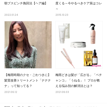
朝ブスピンチ挽回法【ヘア編】
度くる～今やるべきケア策はコレ
～
2022.01.24
2015.10.23
【梅雨時期のクセ・ごわつきに】
梅雨どきは髪が「広がる」「ペチ
髪質改善トリートメント「ナナナ
ャンコ」「うねる」！ プロが教
ナ」って知ってる？
える悩み別の解消法とは？
2021.06.12
2021.06.03