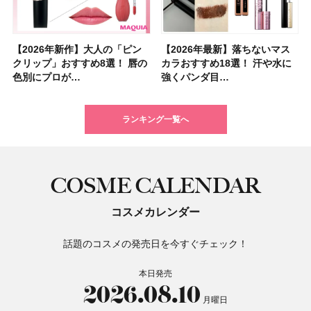
【2026年新作】大人の「ピン
【クリスマスコフレ2026】ク
【2026年最新】落ちないマス
【石井美保さん・50歳のボディ
【石井美保さんのおすすめお菓
【2026年夏】小顔に見えるボ
【ILLIT（アイリット）ライブ
【ルナソルアイシャドウ】アイ
【2026年最新】落ちないマス
【2026夏】「大人のニキビケ
シャネルの新作リップ「ルージ
【ニベア】美容液リップクリー
【40代以上におすすめのプロテ
【最新】髪のうねり・広がり・
【無印良品】スキンケア×衣料
ツヤ好きの人生チーク！エナモ
クリップ」おすすめ8選！ 唇の
リニークのホリデーコフレを一
カラおすすめ18選！ 汗や水に
ケア愛用品16選】首・手・バス
子＆お茶10選】手土産にもぴっ
ブの髪型37選！ レイヤー・切
レポ】TOYOTA ARENA
カラーレーションN新色・限定
カラおすすめ18選！ 汗や水に
ア」ランキングTOP5！＜マキ
ュ ココ イドゥラ グロス」全15
ム＆ボディスクラブが新登場！
イン10選】美と健康に不可欠な
くせ毛におすすめのシャンプー
素材の最強タッグで実現！ 着
ル メロウメルティングチーク
色別にプロが…
挙紹介！ 人気…
強くパンダ目…
トのパーツケ…
たり
りっぱなしな…
TOKY…
色をイエベ・ブ…
強くパンダ目…
アビューティ…
色スウォッ…
大人気の色付き…
タンパク質を…
17選
るだけで保湿でき…
限定〈102 ロ…
ランキング一覧へ
COSME CALENDAR
コスメカレンダー
話題のコスメの発売日を今すぐチェック！
本日発売
2026.08.10
月曜日