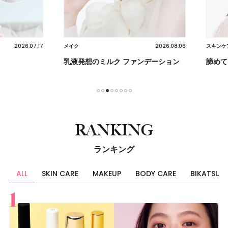
2026.07.17
2026.08.06
メイク
スキンケア
乳液発想のミルク ファンデーション
諦めてい
1
2
3
4
5
6
7
8
RANKING
ランキング
ALL
SKIN CARE
MAKEUP
BODY CARE
BIKATSU
すべて
スキンケア
メイク
ボディケア
美活
ヘア
ライフスタイル
ビューティーズ