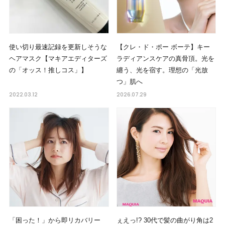
使い切り最速記録を更新しそうな
【クレ・ド・ポー ボーテ】キー
ヘアマスク【マキアエディターズ
ラディアンスケアの真骨頂。光を
の「オッス！推しコス」】
纏う、光を宿す。理想の「光放
つ」肌へ
2022.03.12
2026.07.29
「困った！」から即リカバリー
ぇえっ!? 30代で髪の曲がり角は2