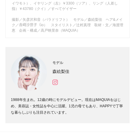
イワモト）、イヤリング（左）￥3300（ソア）、リング（人差し
指）￥43780（クイ）／すべてゲイザー
撮影／矢彦沢和音（パラドリフト） モデル／森絵梨佳 ヘア&メイ
ク／𠮷﨑沙世子（io） スタイリスト／辻村真理 取材・文／海渡理
恵 企画・構成／高戸映里奈（MAQUIA）
モデル
森絵梨佳
1988年生まれ。12歳の時にモデルデビュー。現在はMAQUIAをはじ
め、美容誌・女性誌を中心に活躍。1児の母でもあり、HAPPYで丁寧
な暮らしぶりも注目されています。