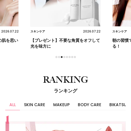
2026.07.22
2026.07.22
スキンケア
スキンケア
の肌を思い
【プレゼント】不要な角質をオフして
朝の習慣
光を味方に
る！
1
2
3
4
5
6
7
8
RANKING
ランキング
ALL
SKIN CARE
MAKEUP
BODY CARE
BIKATSU
すべて
スキンケア
メイク
ボディケア
美活
ヘア
ライフスタイル
ビューティーズ