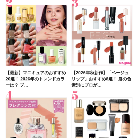
【最新】マニキュアのおすすめ
【2026年夏】汗に強い日焼け
【最新】マニキュアのおすすめ
【デパコスのネイルオイル10
【石井美保さんのおすすめお菓
【2026年夏】おすすめの髪型
【読者プレゼント】羽の見えな
【セザンヌ】8/7新色追加！
【2026年秋新作】「ベージュ
【石井美保さん】おすすめの
【2026年秋新作】「ベージュ
【2026年】ボディ用日焼け止
【板野友美さんの美活】「最
【2026年夏】小顔に見えるボ
【2026年8月の一粒万倍日】お
【限定】&be「リップカラーデ
20選！ 2026年のトレンドカラ
止めのおすすめ13選！ 汗で塗
20選！ 2026年のトレンドカラ
選】プレゼントにおすすめ！ケ
子＆お茶10選】手土産にもぴっ
36選！ショート・ボブ・ミディ
いハンディファン
「ウォータリーティントリップ
リップ」おすすめ8選！ 唇の色
「ブライトニング」11選！ ス
リップ」おすすめ8選！ 唇の色
めUVのおすすめ20選！ この夏
近、下の歯の矯正を再開したん
ブの髪型37選！ レイヤー・切
すすめの開運コスメ＆美容アイ
ュオ 01 ピンクベージュ」レビ
ーは？ プ…
膜が強化され…
ーは？ プ…
ア効果、ビジュ、…
たり
アム・ロング…
「baramood」を3名様…
」10モモピュ…
素別にプロが…
キンケアからサプ…
素別にプロが…
注目の人気…
です」オーラルケア…
りっぱなしな…
テム10選！
ュー｜落ち…