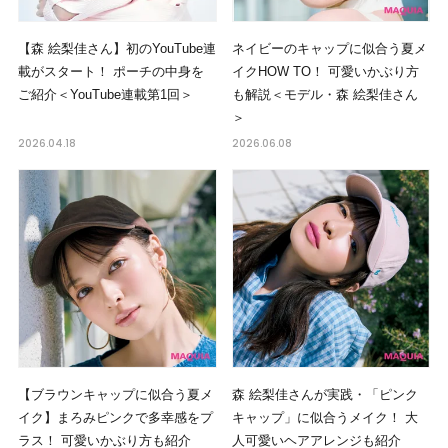
【森 絵梨佳さん】初のYouTube連
ネイビーのキャップに似合う夏メ
載がスタート！ ポーチの中身を
イクHOW TO！ 可愛いかぶり方
ご紹介＜YouTube連載第1回＞
も解説＜モデル・森 絵梨佳さん
＞
2026.04.18
2026.06.08
【ブラウンキャップに似合う夏メ
森 絵梨佳さんが実践・「ピンク
イク】まろみピンクで多幸感をプ
キャップ」に似合うメイク！ 大
ラス！ 可愛いかぶり方も紹介
人可愛いヘアアレンジも紹介