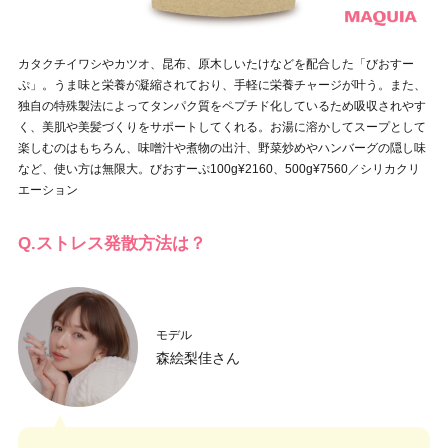
カタクチイワシやカツオ、昆布、原木しいたけなどを配合した「びおすー
ぷ」。うま味と栄養が凝縮されており、手軽に栄養チャージが叶う。また、
独自の特殊製法によってタンパク質をペプチド化しているため吸収されやす
く、美肌や美髪づくりをサポートしてくれる。お湯に溶かしてスープとして
楽しむのはもちろん、味噌汁や煮物の出汁、野菜炒めやハンバーグの隠し味
など、使い方は無限大。びおすーぷ100g¥2160、500g¥7560／シリカクリ
エーション
Q.ストレス発散方法は？
モデル
森絵梨佳さん