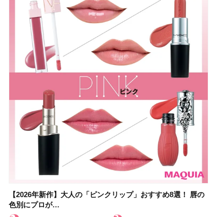
【2026年新作】大人の「ピンクリップ」おすすめ8選！ 唇の
【上田竜也さんのマイベストコスメ５選】大人になって開眼
【2026年新作】大人の「ピンクリップ」おすすめ8選！ 唇の
【2026夏】「香水・フレグランス」ランキングTOP5！＜美
【2026夏】「歯磨き粉・オーラルケア」ランキングTOP5！
【2026年夏】40代におすすめの髪型30選！ 若く見える・手
【鈴木えみさんの愛用品30選】コスメ・スキンケア・ヘアケ
【キャンメイク】売切続出！先行発売中の「クリアヴェール
色別にプロが…
したからこそ愛が深…
色別にプロが…
容マニア・マ…
＜美容マニア…
入れが楽な…
アetc.お気に…
セッティングパウダ…