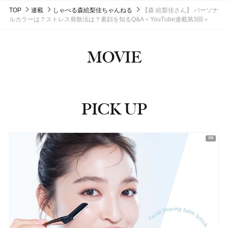
TOP
連載
しゃべる森絵梨佳ちゃんねる
【森 絵梨佳さん】 パーソナ
ルカラーは？ストレス発散法は？素顔を知るQ&A＜YouTube連載第3回＞
MOVIE
PICK UP
ピックアップ