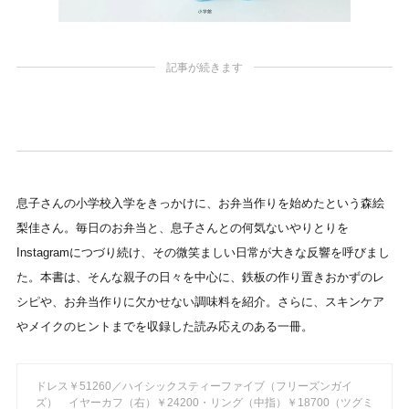
記事が続きます
息子さんの小学校入学をきっかけに、お弁当作りを始めたという森絵
梨佳さん。毎日のお弁当と、息子さんとの何気ないやりとりを
Instagramにつづり続け、その微笑ましい日常が大きな反響を呼びまし
た。本書は、そんな親子の日々を中心に、鉄板の作り置きおかずのレ
シピや、お弁当作りに欠かせない調味料を紹介。さらに、スキンケア
やメイクのヒントまでを収録した読み応えのある一冊。
ドレス￥51260／ハイシックスティーファイブ（フリーズンガイ
ズ） イヤーカフ（右）￥24200・リング（中指）￥18700（ツグミ