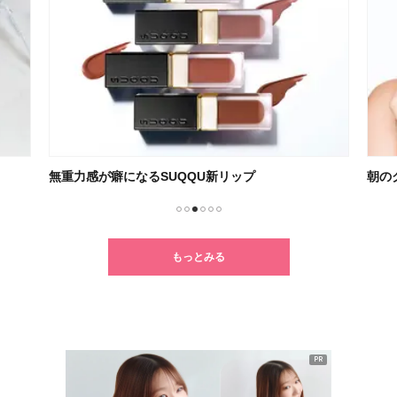
無重力感が癖になるSUQQU新リップ
朝の
1
2
3
4
5
6
もっとみる
PR