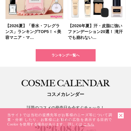
【2026夏】「香水・フレグラ
【クリスマスコフレ2026】ク
【2026年夏】汗・皮脂に強い
【2026夏】「リップケア」ラ
【2026夏】「インナーケア・
【最新】髪のうねり・広がり・
【フォロー＆いいねで当たる】
【全色レビュー】ケイト メロ
【2026年夏】汗・皮脂に強い
【コスメデコルテ】ブランド最
【崩れないフェイスパウダーの
【クリスマスコフレ2026】
【おすすめダイエットサプリ８
【2026年】最新トレンド「ボ
【無印良品】スキンケア×衣料
【スック2026新作】秋コレク
ンス」ランキングTOP5！＜美
リニークのホリデーコフレを一
ファンデーション20選！ 滝汗
ンキングTOP5！＜美容マニア
サプリ」ランキングTOP5！＜
くせ毛におすすめのシャンプー
中国割烹旅館 掬水亭の宿泊券
ウブラウンアイズ限定色追加！
ファンデーション20選！ 滝汗
高峰ラインから新作エイジング
塗り方】ブラシ？パフ？ 肌質
BAUM（バウム）が誘う静寂の
選】食べすぎた日をサポート！
ブ」13種類を徹底解説！ 定番
素材の最強タッグで実現！ 着
ションを全品スウォッチ&イエ
容マニア・マ…
挙紹介！ 人気…
でも崩れない…
集団・マキア…
美容マニア集…
17選
を1組2名様にプ…
イエベ・ブルベ別…
でも崩れない…
ケアクリーム「A…
別メイクHOW …
香りの世界へ。…
選び方＆糖質・脂…
＆人気の髪型…
るだけで保湿でき…
ベブルベ分け！
ランキング一覧へ
COSME CALENDAR
コスメカレンダー
話題のコスメの発売日を今すぐチェック！
当サイトでは当社の提携先等がお客様のニーズ等について調
査・分析 したり、お客様にお勧めの広告を表示する目的で
本日発売
Cookie を使用する場合があります。 詳しくは
こちら
2026.08.07