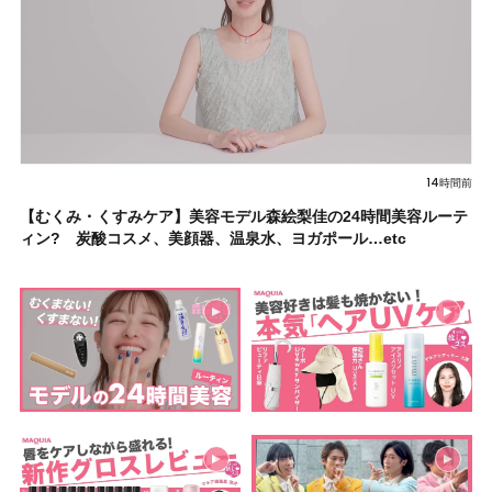
14時間前
【むくみ・くすみケア】美容モデル森絵梨佳の24時間美容ルーテ
ィン? 炭酸コスメ、美顔器、温泉水、ヨガポール…etc