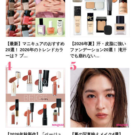
【最新】マニキュアのおすすめ
【石井美保さん】おすすめの
【最新】マニキュアのおすすめ
【2026年】ボディ用日焼け止
【2026夏】「歯磨き粉・オー
【2026年夏】おすすめの髪型
【鈴木えみさんの愛用品30選】
【ルナソルアイシャドウ】アイ
【2026年夏】汗・皮脂に強い
【クリスマスコフレ2026】ク
【2026年夏】汗・皮脂に強い
【2026夏】「リップケア」ラ
【板野友美さんの美活】「最
【2026年夏】小顔に見えるボ
【無印良品】スキンケア×衣料
【セザンヌ】「ブライトカラー
20選！ 2026年のトレンドカラ
「ブライトニング」11選！ ス
20選！ 2026年のトレンドカラ
めUVのおすすめ20選！ この夏
ラルケア」ランキングTOP5！
36選！ショート・ボブ・ミディ
コスメ・スキンケア・ヘアケア
カラーレーションN新色・限定
ファンデーション20選！ 滝汗
リニークのホリデーコフレを一
ファンデーション20選！ 滝汗
ンキングTOP5！＜美容マニア
近、下の歯の矯正を再開したん
ブの髪型37選！ レイヤー・切
素材の最強タッグで実現！ 着
シーラー」新色グリーンが8/7
ーは？ プ…
キンケアからサプ…
ーは？ プ…
注目の人気…
＜美容マニア…
アム・ロング…
etc.お気に…
色をイエベ・ブ…
でも崩れない…
挙紹介！ 人気…
でも崩れない…
集団・マキア…
です」オーラルケア…
りっぱなしな…
るだけで保湿でき…
に発売｜既存色…
【2026年秋新作】「ベージュ
【2026夏】「シートマスク・
【2026年秋新作】「ベージュ
【ニベア】美容液リップクリー
【2026夏】「インナーケア・
【最新】髪のうねり・広がり・
【2026年8月の一粒万倍日】お
【ジョー マローン ロンドン】
【夏の写真映えメイク4選】
【2026夏】「洗顔料」ランキ
【夏の写真映えメイク4選】
【石井美保さん・50歳のボディ
【石井美保さんのおすすめお菓
【2026年夏】透明感カラーの
【読者プレゼント】羽の見えな
先行販売でゲット🧡LUNASOL