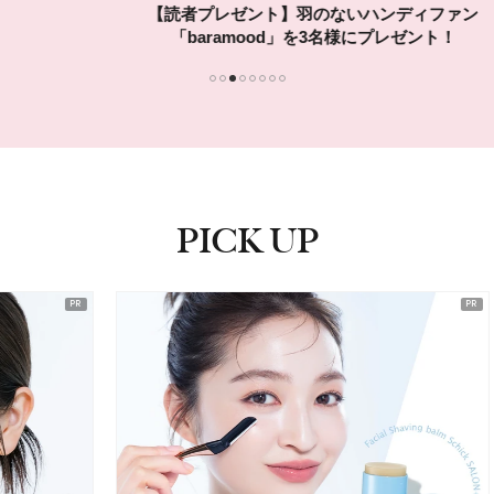
【読者プレゼント】羽のないハンディファン
「baramood」を3名様にプレゼント！
1
2
3
4
5
6
7
8
PICK UP
ピックアップ