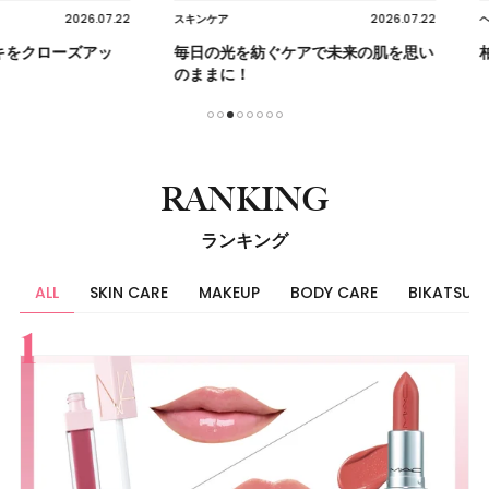
2026.07.22
2026.07.22
スキンケア
ヘア
ーズアッ
毎日の光を紡ぐケアで未来の肌を思い
柏木由紀
のままに！
1
2
3
4
5
6
7
8
RANKING
ランキング
ALL
SKIN CARE
MAKEUP
BODY CARE
BIKATSU
すべて
スキンケア
メイク
ボディケア
美活
ヘア
ライフスタイル
ビューティーズ