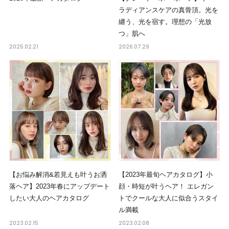
ラディアンスケアの真骨頂。光を
纏う、光を宿す。理想の「光放
つ」肌へ
2025.02.21
2026.07.29
【お悩み解消&若見えも叶うお洒
【2023年最旬ヘアカタログ】小
落ヘア】2023年春にアップデート
顔・時短が叶うヘア！ エレガン
したい大人のヘアカタログ
トでクールな大人に似合うスタイ
ル満載
2023.02.15
2023.02.08