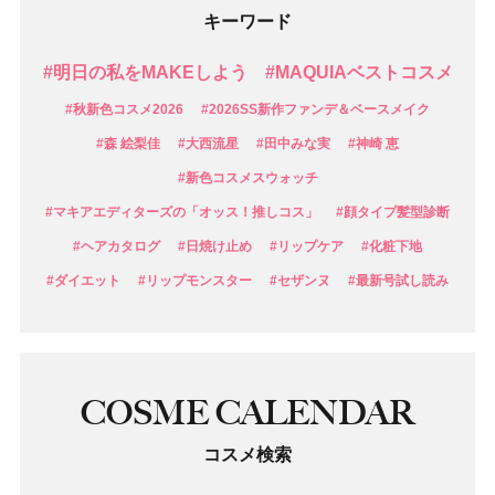
キーワード
#明日の私をMAKEしよう
#MAQUIAベストコスメ
#秋新色コスメ2026
#2026SS新作ファンデ＆ベースメイク
#森 絵梨佳
#大西流星
#田中みな実
#神崎 恵
#新色コスメスウォッチ
#マキアエディターズの「オッス！推しコス」
#顔タイプ髪型診断
#ヘアカタログ
#日焼け止め
#リップケア
#化粧下地
#ダイエット
#リップモンスター
#セザンヌ
#最新号試し読み
COSME CALENDAR
コスメ検索