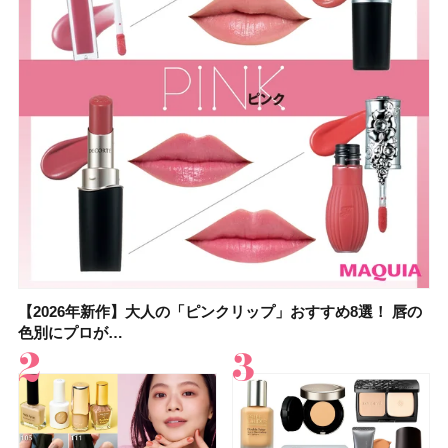
【2026年新作】大人の「ピンクリップ」おすすめ8選！ 唇の
【上田竜也さんのマイベストコスメ５選】大人になって開眼
【2026年新作】大人の「ピンクリップ」おすすめ8選！ 唇の
【2026夏】「香水・フレグランス」ランキングTOP5！＜美
【2026年最新】ダイエットや腸活におすすめの食品・ドリン
【2026年夏】40代におすすめの髪型30選！ 若く見える・手
【フォロー＆いいねで当たる】中国割烹旅館 掬水亭の宿泊券
【セザンヌ】8/7新色追加！「ウォータリーティントリップ
色別にプロが…
したからこそ愛が深…
色別にプロが…
容マニア・マ…
ク6選！ 美活…
入れが楽な…
を1組2名様にプ…
」10モモピュ…