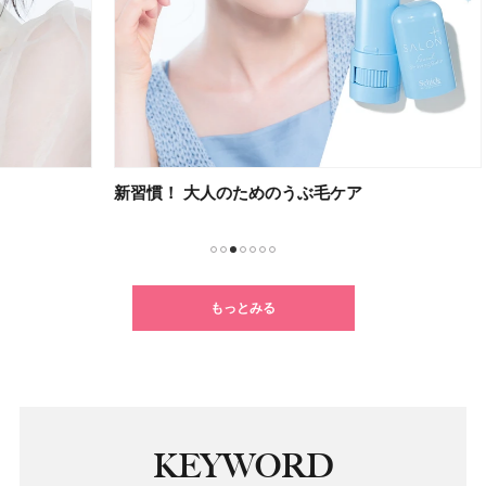
新習慣！ 大人のためのうぶ毛ケア
不要
1
2
3
4
5
6
7
もっとみる
KEYWORD