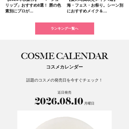
リップ」おすすめ8選！ 唇の色
パック」ランキングTOP5！＜
リップ」おすすめ8選！ 唇の色
ム＆ボディスクラブが新登場！
サプリ」ランキングTOP5！＜
くせ毛におすすめのシャンプー
すすめの開運コスメ＆美容アイ
大人気フレグランス「ウッド
海・フェス・お祭り。シーン別
ングTOP5！＜マキアビューテ
海・フェス・お祭り。シーン別
ケア愛用品16選】首・手・バス
子＆お茶10選】手土産にもぴっ
髪色おすすめ20選！ ブリーチ
いハンディファン
アイカラーレーションN 23
素別にプロが…
マキアビュー…
素別にプロが…
大人気の色付き…
美容マニア集…
17選
テム10選！
セージ ＆ シ…
におすすめメイク＆…
ィーズが投票…
におすすめメイク＆…
トのパーツケ…
たり
あり・なし別…
「baramood」を3名様…
Rosy…
ランキング一覧へ
COSME CALENDAR
コスメカレンダー
話題のコスメの発売日を今すぐチェック！
近日発売
2026.08.10
月曜日