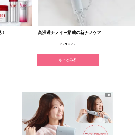
高浸透ナノイー搭載の新ナノケア
新ル
1
2
3
4
5
6
もっとみる
PR