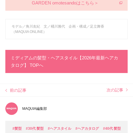
GARDEN omotesandoはこちら＞
モデル／角川友紀 文／桶川雅代 企画・構成／足立舞香
（MAQUIA ONLINE）
ミディアムの髪型・ヘアスタイル【2026年最新ヘアカ
タログ】 TOPへ
次の記事
前の記事
MAQUIA編集部
#髪型
#30代 髪型
#ヘアスタイル
#ヘアカタログ
#40代 髪型