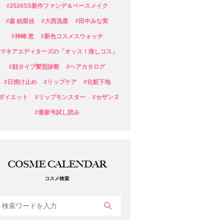
#2026SS新作ファンデ＆ベースメイク
#森 絵梨佳
#大西流星
#田中みな実
#神崎 恵
#新色コスメスウォッチ
#マキアエディターズの「オッス！推しコス」
#顔タイプ髪型診断
#ヘアカタログ
#日焼け止め
#リップケア
#化粧下地
#ダイエット
#リップモンスター
#セザンヌ
#最新号試し読み
COSME CALENDAR
コスメ検索
検索