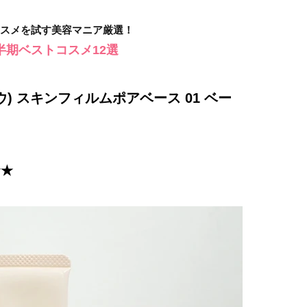
のコスメを試す美容マニア厳選！
上半期ベストコスメ12選
ウ) スキンフィルムポアベース 01 ベー
★★