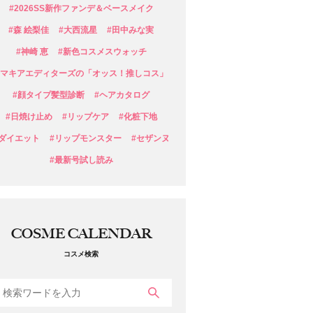
#2026SS新作ファンデ＆ベースメイク
#森 絵梨佳
#大西流星
#田中みな実
#神崎 恵
#新色コスメスウォッチ
#マキアエディターズの「オッス！推しコス」
#顔タイプ髪型診断
#ヘアカタログ
#日焼け止め
#リップケア
#化粧下地
#ダイエット
#リップモンスター
#セザンヌ
#最新号試し読み
COSME CALENDAR
コスメ検索
検索