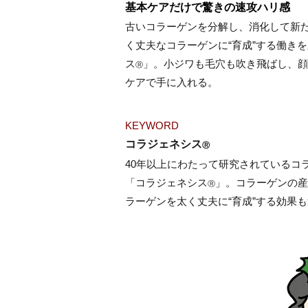
基本ケアだけで驚きの速攻ハリ感
古いコラーゲンを分解し、消化して新
く丈夫なコラーゲンに“育成”する働き
ス
」。小ジワも毛穴も吹き飛ばし、顔
Ⓡ
ケアで手に入れる。
KEYWORD
コラジェネシス
Ⓡ
40年以上にわたって研究されているコ
「コラジェネシス
」。コラーゲンの産
Ⓡ
ラーゲンを太く丈夫に“育成”する効果