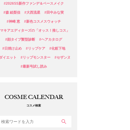
#2026SS新作ファンデ＆ベースメイク
#森 絵梨佳
#大西流星
#田中みな実
#神崎 恵
#新色コスメスウォッチ
#マキアエディターズの「オッス！推しコス」
#顔タイプ髪型診断
#ヘアカタログ
#日焼け止め
#リップケア
#化粧下地
#ダイエット
#リップモンスター
#セザンヌ
#最新号試し読み
COSME CALENDAR
コスメ検索
検索