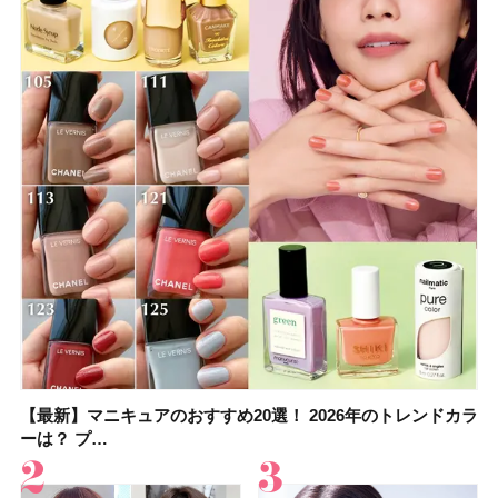
【最新】マニキュアのおすすめ20選！ 2026年のトレンドカラ
大野真理子さんのリピ買い「ブライトニング」14選！ 透明肌
【最新】マニキュアのおすすめ20選！ 2026年のトレンドカラ
【2026夏】「香水・フレグランス」ランキングTOP5！＜美
【おすすめダイエットサプリ８選】食べすぎた日をサポー
【2026年夏】おすすめのウルフカット10選！ レングス別に人
【橋本環奈さんの美容Q&A】顔用コスメで全身ケア！「お尻
【セザンヌ新色】ブライトカラーシーラーを全色レビュー！
ーは？ プ…
の秘訣を公開
ーは？ プ…
容マニア・マ…
ト！選び方＆糖質・脂…
気のヘアス…
や脚も喜んでくれ…
色補正効果をビフォ…