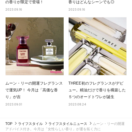
の香りが限定で登場！
香りはどんなシーンでも◎
2023.09.16
2023.09.16
ムーン・リーの開運フレグランス
THREE初のフレグランスがデビ
で運気UP！ 今月は「高価な香
ュー。精油だけで香りを構築した
り」が吉
５つのオードトワレが誕生
2023.09.01
2023.08.24
TOP
ライフスタイル
ライフスタイルニュース
ムーン・リーの開運
アドバイス付き。今月は「女性らしい香り」が運を拓く力に