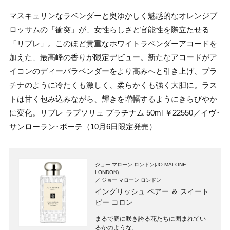
マスキュリンなラベンダーと奥ゆかしく魅惑的なオレンジブ
ロッサムの「衝突」が、女性らしさと官能性を際立たせる
「リブレ」。このほど貴重なホワイトラベンダーアコードを
加えた、最高峰の香りが限定デビュー。新たなアコードがア
イコンのディーバラベンダーをより高みへと引き上げ、プラ
チナのように冷たくも激しく、柔らかくも強く大胆に。ラス
トは甘く包み込みながら、輝きを増幅するようにきらびやか
に変化。リブレ ラプソリュ プラチナム 50ml ￥22550／イヴ･
サンローラン･ボーテ（10月6日限定発売）
ジョー マローン ロンドン(JO MALONE
LONDON)
ジョー マローン ロンドン
イングリッシュ ペアー ＆ スイート
ピー コロン
まるで庭に咲き誇る花たちに囲まれてい
るかのような、