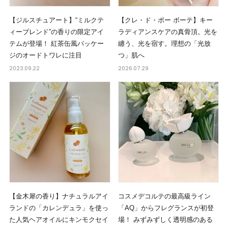
【ジルスチュアート】“ミルクテ
【クレ・ド・ポー ボーテ】キー
ィーブレンド”の香りの限定アイ
ラディアンスケアの真骨頂。光を
テムが登場！ 紅茶缶風パッケー
纏う、光を宿す。理想の「光放
ジのオードトワレに注目
つ」肌へ
2023.09.22
2026.07.29
【金木犀の香り】ナチュラルアイ
コスメデコルテの最高級ライン
ランドの「カレンデュラ」を使っ
「AQ」からフレグランスが初登
た人気ヘアオイルにキンモクセイ
場！ みずみずしく透明感のある