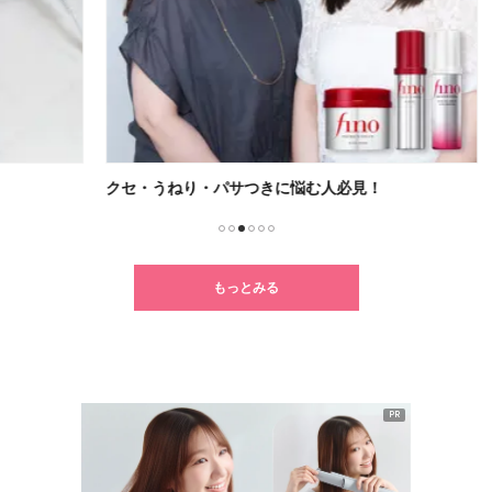
クセ・うねり・パサつきに悩む人必見！
新ル
1
2
3
4
5
6
もっとみる
PR