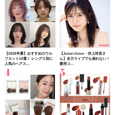
【2026年夏】おすすめのウル
【石井美保さん】おすすめの
【Juice=Juice・井上玲音さ
【2026年】ボディ用日焼け止
【板野友美さんの美活】「実は
【2026年夏】40代におすすめ
【フォロー＆いいねで当たる】
【新色追加】セザンヌ「ウォー
【Juice=Juice・井上玲音さ
【2026夏】「大人のニキビケ
【セザンヌ】新作パールグロウ
【クリスマスコフレ2026】
【美容系・伊能忠敬界隈】目指
【2026年夏】おすすめの髪型
【鈴木えみさんの愛用品30選】
【セザンヌ】8/7新色追加！
フカット10選！ レングス別に
「ブライトニング」11選！ ス
ん】全力ライブでも崩れない！
めUVのおすすめ20選！ この夏
うねりやすいクセ毛なんです」
の髪型30選！ 若く見える・手
中国割烹旅館 掬水亭の宿泊券
タリーティントリップ」全色レ
ん】全力ライブでも崩れない！
ア」ランキングTOP5！＜マキ
ハイライトNのスウォッチ＆口
HACCIのホリデーギフトが豪華
すは日本縦断！ 山之内すずさ
36選！ショート・ボブ・ミディ
コスメ・スキンケア・ヘアケア
「ウォータリーティントリップ
人気のヘアス…
キンケアからサプ…
愛用コ…
注目の人気…
美しいロングヘア…
入れが楽な…
を1組2名様にプ…
ビュー｜イエベ・…
愛用コ…
アビューティ…
コミを紹介！ ツ…
すぎると話題…
んが100km歩…
アム・ロング…
etc.お気に…
」10モモピュ…