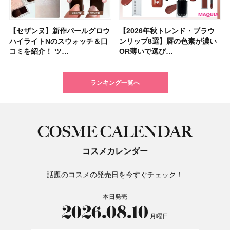
【セザンヌ】新作パールグロウ
【クリスマスコフレ2026】ク
【2026年秋トレンド・ブラウ
【クリスマスコフレ2026】ハ
【石井美保さんのおすすめお菓
【最新】髪のうねり・広がり・
【読者プレゼント】羽の見えな
【セザンヌ】「ブライトカラー
【2026年秋トレンド・ブラウ
【クリスマスコフレ2026】ポ
【2026年最新】落ちないアイ
【ニベア】美容液リップクリー
【美容系・伊能忠敬界隈】上西
【2026年夏】小顔に見えるボ
【2026年8月の一粒万倍日】お
【ルナソルアイシャドウ】アイ
ハイライトNのスウォッチ＆口
リニークのホリデーコフレを一
ンリップ8選】唇の色素が濃い
ウス オブ ローゼは今年もムー
子＆お茶10選】手土産にもぴっ
くせ毛におすすめのシャンプー
いハンディファン
シーラー」新色グリーンが8/7
ンリップ8選】唇の色素が濃い
ーラ「B.A」から、冬の特別コ
ブロウおすすめ18選！ 汗に強
ム＆ボディスクラブが新登場！
星来さんは5年間1日1万歩を継
ブの髪型37選！ レイヤー・切
すすめの開運コスメ＆美容アイ
カラーレーションN新色・限定
コミを紹介！ ツ…
挙紹介！ 人気…
OR薄いで選び…
ミンとの限定…
たり
17選
「baramood」を3名様…
に発売｜既存色…
OR薄いで選び…
フレ2種が登…
い眉ペンシル…
大人気の色付き…
続！ 歩くとき…
りっぱなしな…
テム10選！
色をイエベ・ブ…
ランキング一覧へ
COSME CALENDAR
コスメカレンダー
話題のコスメの発売日を今すぐチェック！
本日発売
2026.08.10
月曜日