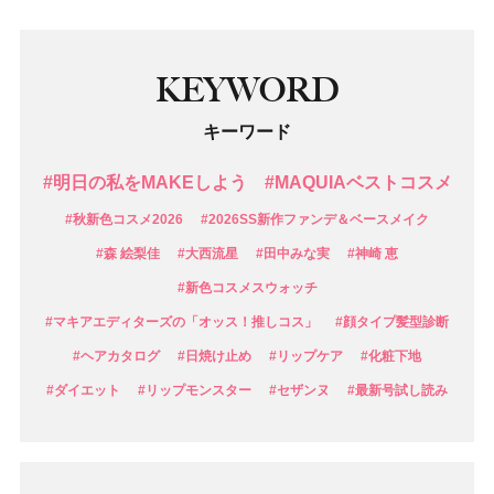
KEYWORD
キーワード
#明日の私をMAKEしよう
#MAQUIAベストコスメ
#秋新色コスメ2026
#2026SS新作ファンデ＆ベースメイク
#森 絵梨佳
#大西流星
#田中みな実
#神崎 恵
#新色コスメスウォッチ
#マキアエディターズの「オッス！推しコス」
#顔タイプ髪型診断
#ヘアカタログ
#日焼け止め
#リップケア
#化粧下地
#ダイエット
#リップモンスター
#セザンヌ
#最新号試し読み