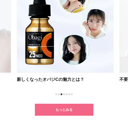
新しくなったオバジCの魅力とは？
不要
1
2
3
4
5
6
7
もっとみる