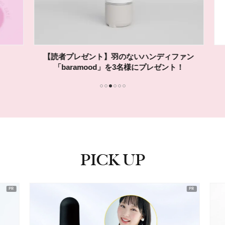
【読者プレゼント】羽のないハンディファン
「baramood」を3名様にプレゼント！
1
2
3
4
5
6
PICK UP
ピックアップ