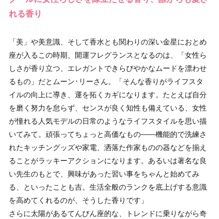
れる香り
「美」や美意識、そして香水とも関わりの深い金星におとめ
座が入るこの時期、開運フレグランスとなるのは、「女性ら
しさが香り立つ、エレガントできらびやかなムードを漂わせ
るもの」だとムーン･リーさん。「そんな香りがライフスタ
イルの向上に導き、運を拓くカギになります。たとえば自分
を磨く努力を怠らず、センスが良く知性も備えている、女性
が憧れる人気モデルの日常のようなライフスタイルを思い描
いてみて。頑張ってちょっと高価なもの――機能的で洗練さ
れたキッチングッズや家電、洒落た作家ものの器などを揃え
ることがラッキーアクションになります。あるいは著名な良
い先生のもとで、興味があった習い事をちゃんと始めてみ
る、といったことも吉。生活全般のランクを底上げする意識
を高めてくれるのが、そうした香りです」
さらに太陽があるてんびん座的な、トレンドに乗りながら奇