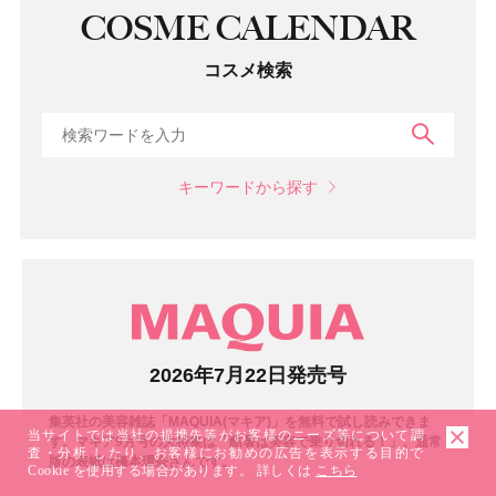
COSME CALENDAR
コスメ検索
検索
キーワードから探す
マガジン
2026年7月22日発売号
集英社の美容雑誌「MAQUIA(マキア)」を無料で試し読みできま
当サイトでは当社の提携先等がお客様のニーズ等について調
す。マキア9月号の大特集は「酷暑は美容で乗り切れる！」。通常
査・分析 したり、お客様にお勧めの広告を表示する目的で
版の表紙は橋本環奈さんです。
Cookie を使用する場合があります。 詳しくは
こちら