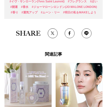
#イヴ・サンローラン(Yves Saint Laurent)
#フレグランス
#占い
#開運
#香水
#ジョーマローンロンドン(JO MALONE LONDON)
#香り
#運気アップ
#ムーン・リー
#明日の私をMAKEしよう
SHARE
関連記事