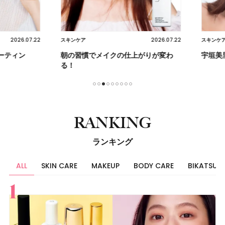
2026.07.22
2026.07.22
スキンケア
スキンケア
ティン
朝の習慣でメイクの仕上がりが変わ
宇垣美里
る！
1
2
3
4
5
6
7
8
9
RANKING
ランキング
ALL
SKIN CARE
MAKEUP
BODY CARE
BIKATSU
すべて
スキンケア
メイク
ボディケア
美活
ヘア
ライフスタイル
ビューティーズ