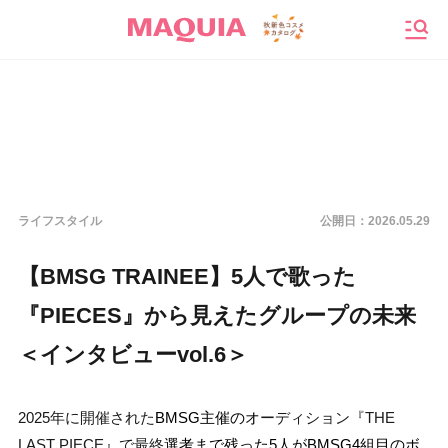
メニ
ライフスタイル
公開日：
2026.05.29
【BMSG TRAINEE】5人で歌った
『PIECES』から見えたグループの未来
＜インタビューvol.6＞
2025年に開催された
BMSG主催のオ
ーディション『THE
LAST PIECE』で最終
選考まで残った5人がBMSG4組目のボ