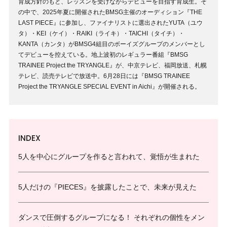
育成方針のもと、レッスンを受けながらデビューを目指す育成生。そ
の中で、2025年夏に開催されたBMSG主催のオーディション『THE
LAST PIECE』に参加し、ファイナリストに選出されたYUTA（ユウ
タ）・KEI（ケイ）・RAIKI（ライキ）・TAICHI（タイチ）・
KANTA（カンタ）がBMSG4組目のボーイズグループのメンバーとし
てデビューを控えている。地上波初のレギュラー番組『BMSG
TRAINEE Project the TRYANGLE』が、中京テレビ、福岡放送、札幌
テレビ、読売テレビで放送中。6月28日には『BMSG TRAINEE
Project the TRYANGLE SPECIAL EVENT in Aichi』が開催される。
INDEX
5人を中心にグループを作ると言われて、覚悟が生まれた
5人だけの『PIECES』を披露したことで、未来が見えた
ダンスで圧倒するグループになる！ それぞれの個性をメン