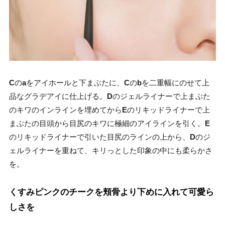
C
の
a
をアイホールと下まぶたに、
C
の
b
を二重幅にのせて上
品なグラデアイに仕上げる。
D
のジェルライナーで上まぶた
のキワのインラインを埋めてから
E
のリキッドライナーで上
まぶたの目頭から目尻のキワに極細のアイラインを引く。
E
のリキッドライナーで引いた目尻のラインの上から、
D
のジ
ェルライナーを重ねて、キリっとした印象の中にも柔らかさ
を。
くすみピンクのチークを頬骨より下めに入れて可愛ら
しさを