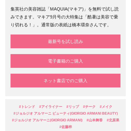
集英社の美容雑誌「MAQUIA(マキア)」を無料で試し読
みできます。マキア9月号の大特集は「酷暑は美容で乗
り切れる！」。通常版の表紙は橋本環奈さんです。
最新号を試し読み
電子書籍のご購入
ネット書店でのご購入
#トレンド
#アイライナー
#リップ
#チーク
#メイク
#ジョルジオ アルマーニ ビューティ(GIORGIO ARMANI BEAUTY)
#ジョルジオ アルマーニ(GIORGIO ARMANI)
#山本舞香
#北原果
#佐藤梓