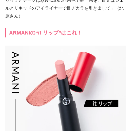
リップとチークは彩度低めの同系色で統一感を、目元はジェ
ルとリキッドのアイライナーで目ヂカラを引き出して」（北
原さん）
ARMANIの“it リップ”はこれ！