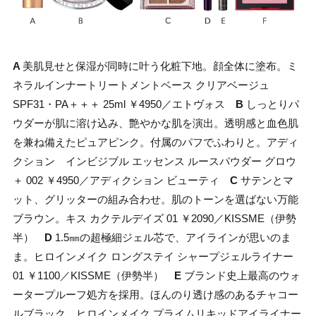
A
美肌見せと保湿が同時に叶う化粧下地。顔全体に塗布。ミ
ネラルインナートリートメントベース クリアベージュ
SPF31・PA＋＋＋ 25ml ￥4950／エトヴォス
B
しっとりパ
ウダーが肌に溶け込み、艶やかな肌を演出。透明感と血色肌
を兼ね備えたピュアピンク。付属のパフでふわりと。アディ
クション インビジブル エッセンス ルースパウダー グロウ
＋ 002 ￥4950／アディクション ビューティ
C
サテンとマ
ット、グリッターの組み合わせ。肌のトーンを選ばない万能
ブラウン。キス カクテルデイズ 01 ￥2090／KISSME（伊勢
半）
D
1.5㎜の超極細ジェル芯で、アイラインが思いのま
ま。ヒロインメイク ロングステイ シャープジェルライナー
01 ￥1100／KISSME（伊勢半）
E
ブランド史上最高のウォ
ータープルーフ処方を採用。ほんのり透け感のあるチャコー
ルブラック。ヒロインメイク プライムリキッドアイライナー