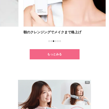
朝のクレンジングでメイクまで格上げ
毎日
1
2
3
4
5
6
もっとみる
PR