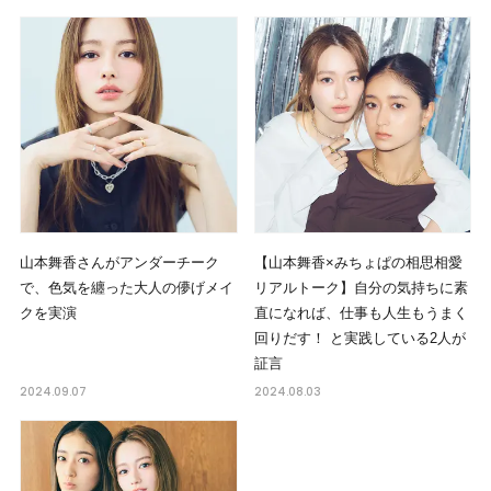
山本舞香さんがアンダーチーク
【山本舞香×みちょぱの相思相愛
で、色気を纏った大人の儚げメイ
リアルトーク】自分の気持ちに素
クを実演
直になれば、仕事も人生もうまく
回りだす！ と実践している2人が
証言
2024.09.07
2024.08.03