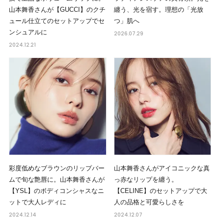
山本舞香さんが【GUCCI】のクチ
纏う、光を宿す。理想の「光放
ュール仕立てのセットアップでセ
つ」肌へ
ンシュアルに
2026.07.29
2024.12.21
彩度低めなブラウンのリップバー
山本舞香さんがアイコニックな真
ムで旬な艶唇に。山本舞香さんが
っ赤なリップを纏う。
【YSL】のボディコンシャスなニ
【CELINE】のセットアップで大
ットで大人レディに
人の品格と可愛らしさを
2024.12.14
2024.12.07