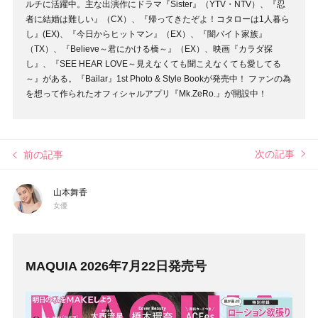
ルチに活躍中。主な出演作にドラマ『Sister』（YTV・NTV）、『忍
者に結婚は難しい』（CX）、『帰ってきたぞよ！コタローは1人暮ら
し』(EX)、『今日からヒットマン』（EX）、『闇バイト家族』
（TX）、『Believe～君にかける橋～』（EX）、映画『カラダ探
し』、『SEE HEAR LOVE～見えなくても聞こえなくても愛してる
～』がある。『Bailar』1st Photo & Style Bookが発売中！ ファンの為
を想って作られたオフィシャルアプリ『Mk.ZeRo.』が開設中！
次の記事
前の記事
山本舞香
女優
MAQUIA 2026年7月22日発売号