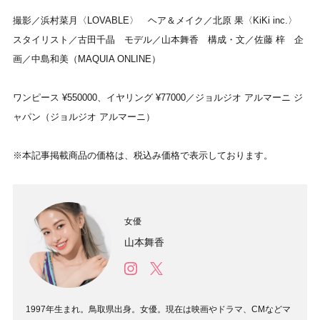
撮影／浜村菜月〈LOVABLE〉 ヘア＆メイク／北原 果〈KiKi inc.〉
スタイリスト／古田千晶 モデル／山本舞香 構成・文／佐藤 梓 企
画／中島和美（MAQUIA ONLINE）
ワンピース ¥550000、イヤリング ¥77000／ジョルジオ アルマーニ ジ
ャパン（ジョルジオ アルマーニ）
※本記事掲載商品の価格は、税込み価格で表示しております。
女優
山本舞香
1997年生まれ。鳥取県出身。女優。現在は映画やドラマ、CMなどマ