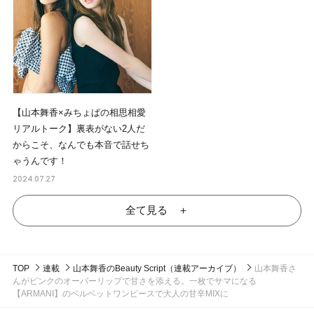
【山本舞香×みちょぱの相思相愛
リアルトーク】裏表がない2人だ
からこそ、なんでも本音で話せち
ゃうんです！
2024.07.27
全て見る ＋
TOP
連載
山本舞香のBeauty Script（連載アーカイブ）
山本舞香さ
んがピンクのオーバーリップで甘さを添える。一枚でサマになる
【ARMANI】のベルベットワンピースで大人の甘辛MIXに