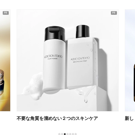
ピックアップ
不要な角質を溜めない２つのスキンケア
新し