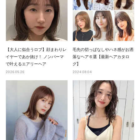
【大人に似合うロブ】顔まわりレ
毛先の切っぱなしやハネ感がお洒
イヤーであか抜け！ ノンパーマ
落なヘア６選【最新ヘアカタロ
で叶えるエアリーヘア
グ】
2026.05.26
2024.08.04