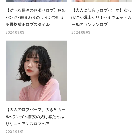
【結べる長さの欲張りロブ】厚め
【大人に似合うロブパーマ】女っ
バング×顔まわりのラインで叶え
ぽさが爆上がり！セミウェットカ
る骨格補正ロブスタイル
ールのワンレンロブ
2024.08.03
2024.08.03
【大人のロブパーマ】大きめカー
ル×ランダム前髪の抜け感たっぷ
りなニュアンスロブヘア
2024.08.01