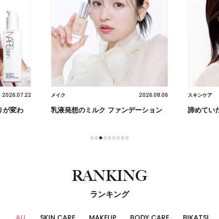
2026.07.22
2026.08.06
メイク
スキンケア
りが変わ
乳液発想のミルク ファンデーション
諦めてい
1
2
3
4
5
6
7
8
9
RANKING
ランキング
ALL
SKIN CARE
MAKEUP
BODY CARE
BIKATSU