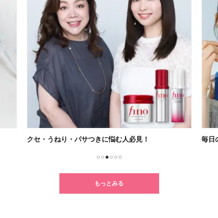
クセ・うねり・パサつきに悩む人必見！
毎日
1
2
3
4
5
6
もっとみる