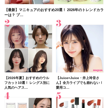
【最新】マニキュアのおすすめ20選！ 2026年のトレンドカラ
大野真理子さんのリピ買い「ブライトニング」14選！ 透明肌
【最新】マニキュアのおすすめ20選！ 2026年のトレンドカラ
【2026夏】「香水・フレグランス」ランキングTOP5！＜美
【おすすめダイエットサプリ８選】食べすぎた日をサポー
【2026年夏】おすすめのウルフカット10選！ レングス別に人
【橋本環奈さんの美容Q&A】顔用コスメで全身ケア！「お尻
【セザンヌ新色】ブライトカラーシーラーを全色レビュー！
ーは？ プ…
の秘訣を公開
ーは？ プ…
容マニア・マ…
ト！選び方＆糖質・脂…
気のヘアス…
や脚も喜んでくれ…
色補正効果をビフォ…
【2026年夏】おすすめのウル
【石井美保さん】おすすめの
【Juice=Juice・井上玲音さ
【2026年】ボディ用日焼け止
【板野友美さんの美活】「実は
【2026年夏】40代におすすめ
【フォロー＆いいねで当たる】
【新色追加】セザンヌ「ウォー
【Juice=Juice・井上玲音さ
【2026夏】「大人のニキビケ
【セザンヌ】新作パールグロウ
【クリスマスコフレ2026】
【美容系・伊能忠敬界隈】目指
【2026年夏】おすすめの髪型
【鈴木えみさんの愛用品30選】
【セザンヌ】8/7新色追加！
フカット10選！ レングス別に
「ブライトニング」11選！ ス
ん】全力ライブでも崩れない！
めUVのおすすめ20選！ この夏
うねりやすいクセ毛なんです」
の髪型30選！ 若く見える・手
中国割烹旅館 掬水亭の宿泊券
タリーティントリップ」全色レ
ん】全力ライブでも崩れない！
ア」ランキングTOP5！＜マキ
ハイライトNのスウォッチ＆口
HACCIのホリデーギフトが豪華
すは日本縦断！ 山之内すずさ
36選！ショート・ボブ・ミディ
コスメ・スキンケア・ヘアケア
「ウォータリーティントリップ
人気のヘアス…
キンケアからサプ…
愛用コ…
注目の人気…
美しいロングヘア…
入れが楽な…
を1組2名様にプ…
ビュー｜イエベ・…
愛用コ…
アビューティ…
コミを紹介！ ツ…
すぎると話題…
んが100km歩…
アム・ロング…
etc.お気に…
」10モモピュ…