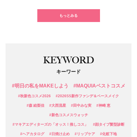
1
2
3
4
5
6
7
もっとみる
KEYWORD
キーワード
#明日の私をMAKEしよう
#MAQUIAベストコスメ
#秋新色コスメ2026
#2026SS新作ファンデ＆ベースメイク
#森 絵梨佳
#大西流星
#田中みな実
#神崎 恵
#新色コスメスウォッチ
#マキアエディターズの「オッス！推しコス」
#顔タイプ髪型診断
#ヘアカタログ
#日焼け止め
#リップケア
#化粧下地