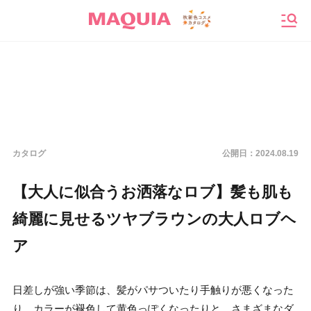
メニ
カタログ
公開日：
2024.08.19
【大人に似合うお洒落なロブ】髪も肌も
綺麗に見せるツヤブラウンの大人ロブヘ
ア
日差しが強い季節は、髪がパサついたり手触りが悪くなった
り、カラーが褪色して黄色っぽくなったりと、さまざまなダ