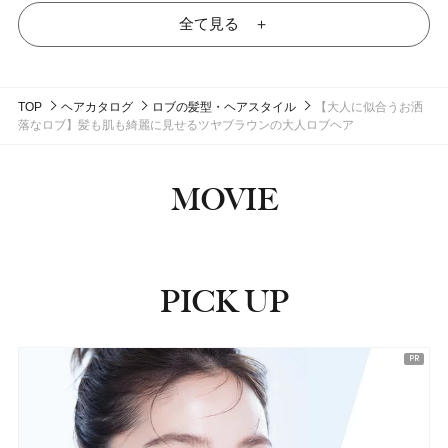
全て見る ＋
TOP
ヘアカタログ
ロブの髪型・ヘアスタイル
【大人に似合うお洒
落なロブ】髪も肌も綺麗に見せるツヤブラウンの大人ロブヘア
MOVIE
PICK UP
ピックアップ