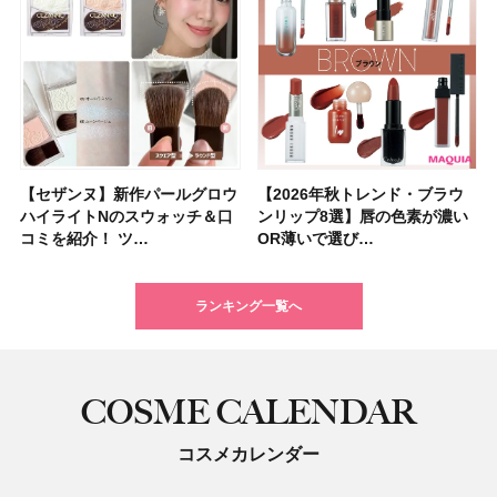
【セザンヌ】新作パールグロウ
【クリスマスコフレ2026】ク
【2026年秋トレンド・ブラウ
【クリスマスコフレ2026】ハ
【石井美保さんのおすすめお菓
【最新】髪のうねり・広がり・
【読者プレゼント】羽の見えな
【セザンヌ】「ブライトカラー
【2026年秋トレンド・ブラウ
【クリスマスコフレ2026】ポ
【2026年最新】落ちないアイ
【ニベア】美容液リップクリー
【美容系・伊能忠敬界隈】上西
【2026年夏】小顔に見えるボ
【2026年8月の一粒万倍日】お
【ルナソルアイシャドウ】アイ
ハイライトNのスウォッチ＆口
リニークのホリデーコフレを一
ンリップ8選】唇の色素が濃い
ウス オブ ローゼは今年もムー
子＆お茶10選】手土産にもぴっ
くせ毛におすすめのシャンプー
いハンディファン
シーラー」新色グリーンが8/7
ンリップ8選】唇の色素が濃い
ーラ「B.A」から、冬の特別コ
ブロウおすすめ18選！ 汗に強
ム＆ボディスクラブが新登場！
星来さんは5年間1日1万歩を継
ブの髪型37選！ レイヤー・切
すすめの開運コスメ＆美容アイ
カラーレーションN新色・限定
コミを紹介！ ツ…
挙紹介！ 人気…
OR薄いで選び…
ミンとの限定…
たり
17選
「baramood」を3名様…
に発売｜既存色…
OR薄いで選び…
フレ2種が登…
い眉ペンシル…
大人気の色付き…
続！ 歩くとき…
りっぱなしな…
テム10選！
色をイエベ・ブ…
ランキング一覧へ
COSME CALENDAR
コスメカレンダー