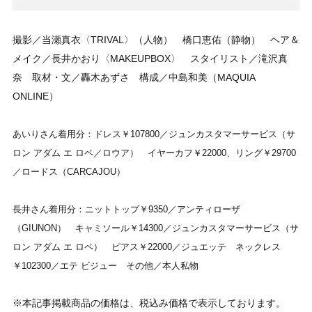
撮影／当瀬真衣〈TRIVAL〉（人物） 橋口恵佑（静物） ヘア＆
メイク／長井かおり〈MAKEUPBOX〉 スタイリスト／滝沢真
奈 取材・文／轟木あずさ 構成／中島和美（MAQUIA
ONLINE）
あいりさん着用分：ドレス￥107800／ジュンカスタマーサービス（サ
ロン アダム エ ロペ／ロウア） イヤーカフ￥22000、リング￥29700
／ロードス（CARCAJOU）
長井さん着用分：ニットトップ￥9350／アンティローザ
（GIUNON） キャミソール￥14300／ジュンカスタマーサービス（サ
ロン アダム エ ロペ） ピアス￥22000／ジュエッテ ネックレス
￥102300／エテ ビジュー その他／本人私物
※本記事掲載商品の価格は、税込み価格で表示しております。