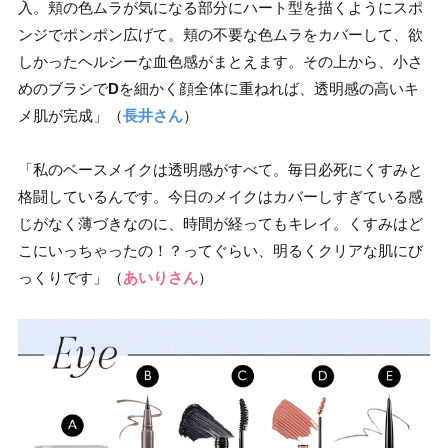
入。頬の色ムラが気になる部分にハート型を描くようにスポ
ンジでポンポン広げて。頬の不要な色ムラをカバーして、欲
しかったヘルシーな血色感がまとえます。その上から、小さ
めのブラシで
D
を細かく顔全体に重ねれば、透明感の高いキ
メ肌が完成」（
長井さん
）
「私のベースメイクは透明感がすべて。毎日必死にくすみと
格闘しているんです。今日のメイクはカバーしすぎている感
じがなく薄づきなのに、時間が経ってもキレイ。くすみはど
こにいっちゃったの！？ってぐらい、明るくクリアな肌にび
っくりです」（
あいりさん
）