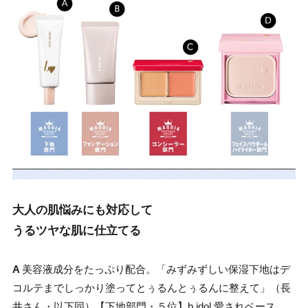
大人の肌悩みにも対応して
うるツヤな肌に仕立てる
A
美容液成分をたっぷり配合。「みずみずしい保湿下地はデ
コルテまでしっかり塗ってとぅるんとぅるんに整えて」（長
井さん・以下同）【下地部門・５位】b idol 愛されベース