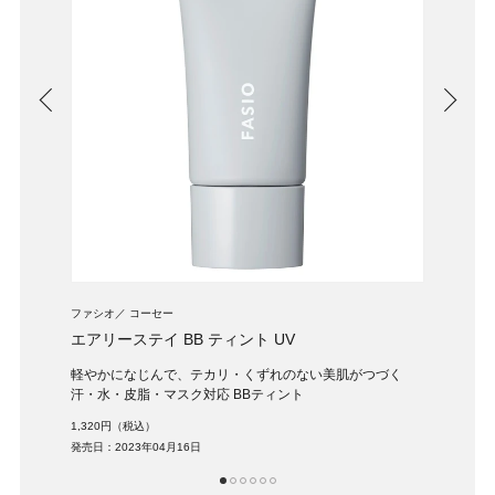
ファシオ
コーセー
セザンヌ
エアリーステイ BB ティント UV
ビタ
る
軽やかになじんで、テカリ・くずれのない美肌がつづく
マッ
汗・水・皮脂・マスク対応 BBティント
748円
1,320円（税込）
発売日：
発売日：2023年04月16日
1
2
3
4
5
6