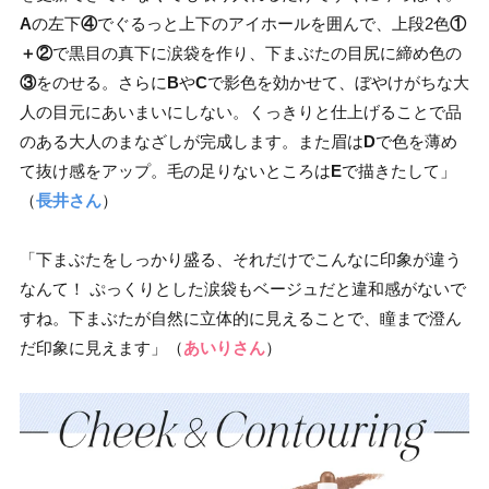
A
の左下
④
でぐるっと上下のアイホールを囲んで、上段2色
①
＋②
で黒目の真下に涙袋を作り、下まぶたの目尻に締め色の
③
をのせる。さらに
B
や
C
で影色を効かせて、ぼやけがちな大
人の目元にあいまいにしない。くっきりと仕上げることで品
のある大人のまなざしが完成します。また眉は
D
で色を薄め
て抜け感をアップ。毛の足りないところは
E
で描きたして」
（
長井さん
）
「下まぶたをしっかり盛る、それだけでこんなに印象が違う
なんて！ ぷっくりとした涙袋もベージュだと違和感がないで
すね。下まぶたが自然に立体的に見えることで、瞳まで澄ん
だ印象に見えます」（
あいりさん
）