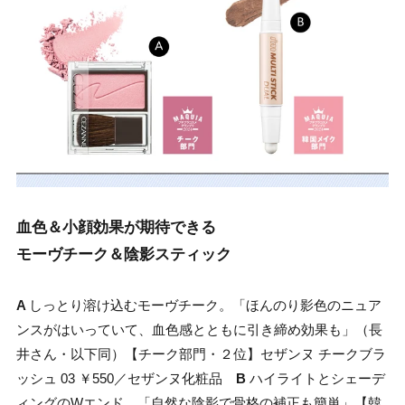
血色＆小顔効果が期待できる
モーヴチーク＆陰影スティック
A
しっとり溶け込むモーヴチーク。「ほんのり影色のニュア
ンスがはいっていて、血色感とともに引き締め効果も」（長
井さん・以下同）【チーク部門・２位】セザンヌ チークブラ
ッシュ 03 ￥550／セザンヌ化粧品
B
ハイライトとシェーデ
ィングのWエンド。「自然な陰影で骨格の補正も簡単」【韓