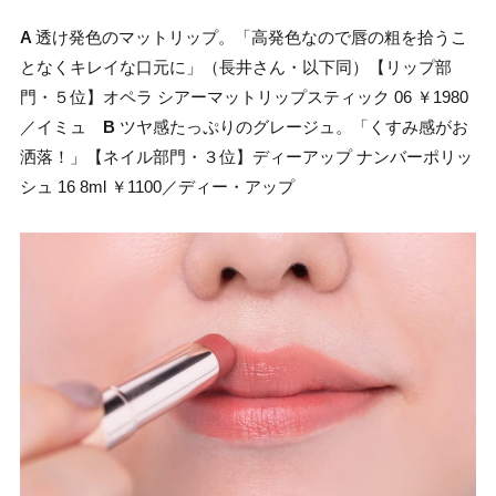
A
透け発色のマットリップ。「高発色なので唇の粗を拾うこ
となくキレイな口元に」（長井さん・以下同）【リップ部
門・５位】オペラ シアーマットリップスティック 06 ￥1980
／イミュ
B
ツヤ感たっぷりのグレージュ。「くすみ感がお
洒落！」【ネイル部門・３位】ディーアップ ナンバーポリッ
シュ 16 8ml ￥1100／ディー・アップ