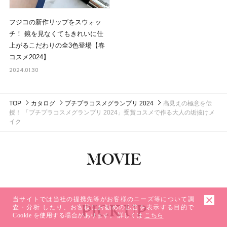
フジコの新作リップをスウォッ
チ！ 鏡を見なくてもきれいに仕
上がるこだわりの全3色登場【春
コスメ2024】
2024.01.30
TOP
カタログ
プチプラコスメグランプリ 2024
高見えの極意を伝
授！ 「プチプラコスメグランプリ 2024」受賞コスメで作る大人の垢抜けメ
イク
MOVIE
当サイトでは当社の提携先等がお客様のニーズ等について調
PICK UP
査・分析 したり、お客様にお勧めの広告を表示する目的で
Cookie を使用する場合があります。 詳しくは
こちら
ピックアップ