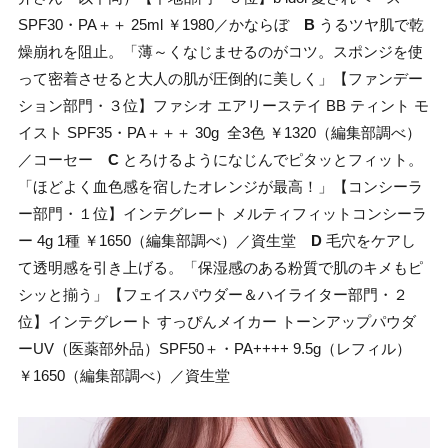
SPF30・PA＋＋ 25ml ￥1980／かならぼ
B
うるツヤ肌で乾
燥崩れを阻止。「薄～くなじませるのがコツ。スポンジを使
って密着させると大人の肌が圧倒的に美しく」【ファンデー
ション部門・３位】ファシオ エアリーステイ BB ティント モ
イスト SPF35・PA＋＋＋ 30g 全3色 ￥1320（編集部調べ）
／コーセー
C
とろけるようになじんでピタッとフィット。
「ほどよく血色感を宿したオレンジが最高！」【コンシーラ
ー部門・１位】インテグレート メルティフィットコンシーラ
ー 4g 1種 ￥1650（編集部調べ）／資生堂
D
毛穴をケアし
て透明感を引き上げる。「保湿感のある粉質で肌のキメもピ
シッと揃う」【フェイスパウダー＆ハイライター部門・２
位】インテグレート すっぴんメイカー トーンアップパウダ
ーUV（医薬部外品）SPF50＋・PA++++ 9.5g（レフィル）
￥1650（編集部調べ）／資生堂