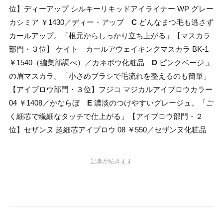
位】ディーアップ シルキーリキッドアイライナー WP グレー
カシミア ￥1430／ディー・アップ
C
どんなまつ毛も逃さず
カールアップ。「根元からしっかり立ち上がる」【マスカラ
部門・３位】 ケイト カールアウェイキングマスカラ BK-1
￥1540（編集部調べ）／カネボウ化粧品
D
ピンクベージュ
の眉マスカラ。「小さめブラシで毛流れを整えるのも簡単」
【アイブロウ部門・３位】フジコ マジカルアイブロウカラー
04 ￥1408／かならぼ
E
濃淡のつけやすいグレージュ。「ご
く細芯で繊細なタッチで仕上がる」【アイブロウ部門・２
位】セザンヌ 超細芯アイブロウ 08 ￥550／セザンヌ化粧品
記事が続きます