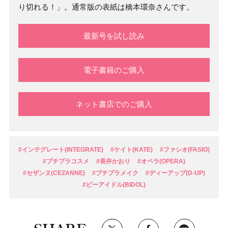
り切れる！」。通常版の表紙は橋本環奈さんです。
最新号を試し読み
電子書籍のご購入
ネット書店でのご購入
#インテグレート(INTEGRATE)
#ケイト(KATE)
#ファシオ(FASIO)
#プチプラコスメ
#長井かおり
#オペラ(OPERA)
#セザンヌ(CEZANNE)
#プチプラメイク
#ディーアップ(D-UP)
#ビーアイドル(BIDOL)