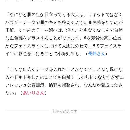
「なにかと肌の粗が目立ってくる大人は、リキッドではなく
パウダーチークで肌のキメも整えるように血色感をだすのが
正解。くすみカラーを選べば、浮くこともなくなじんで自然
な血色感をプラスすることができます。
A
を頬骨の高い位置
からフェイスラインにむけて大胆にのせて、
B
でフェイスラ
インに影色をつけることで小顔効果も」（
長井さん
）
「こんなに広くチークを入れたことがなくて。どんな風にな
るかドキドキしたのにとても自然！ しかも甘くなりすぎずに
フレッシュな雰囲気。輪郭も補整され、なんだか若返ったみ
たい」（
あいりさん
）
記事が続きます