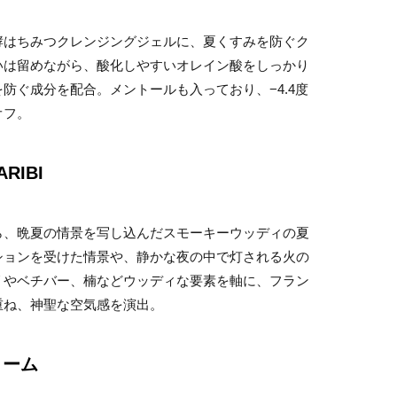
酵はちみつクレンジングジェルに、夏くすみを防ぐク
いは留めながら、酸化しやすいオレイン酸をしっかり
防ぐ成分を配合。メントールも入っており、−4.4度
オフ。
RIBI
ら、晩夏の情景を写し込んだスモーキーウッディの夏
ションを受けた情景や、静かな夜の中で灯される火の
リやベチバー、楠などウッディな要素を軸に、フラン
重ね、神聖な空気感を演出。
リーム