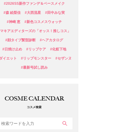
#2026SS新作ファンデ＆ベースメイク
#森 絵梨佳
#大西流星
#田中みな実
#神崎 恵
#新色コスメスウォッチ
#マキアエディターズの「オッス！推しコス」
#顔タイプ髪型診断
#ヘアカタログ
#日焼け止め
#リップケア
#化粧下地
#ダイエット
#リップモンスター
#セザンヌ
#最新号試し読み
COSME CALENDAR
コスメ検索
検索