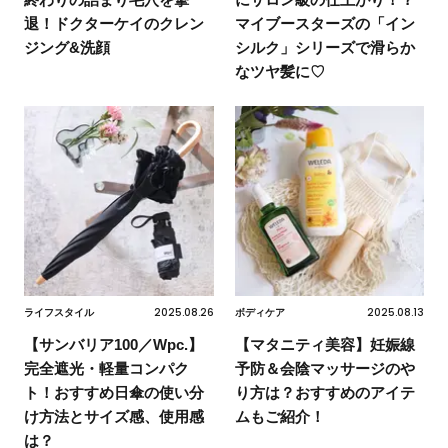
退！ドクターケイのクレン
マイブースターズの「イン
ジング&洗顔
シルク」シリーズで滑らか
なツヤ髪に♡
2025.08.26
2025.08.13
ライフスタイル
ボディケア
【サンバリア100／Wpc.】
【マタニティ美容】妊娠線
完全遮光・軽量コンパク
予防＆会陰マッサージのや
ト！おすすめ日傘の使い分
り方は？おすすめのアイテ
け方法とサイズ感、使用感
ムもご紹介！
は？