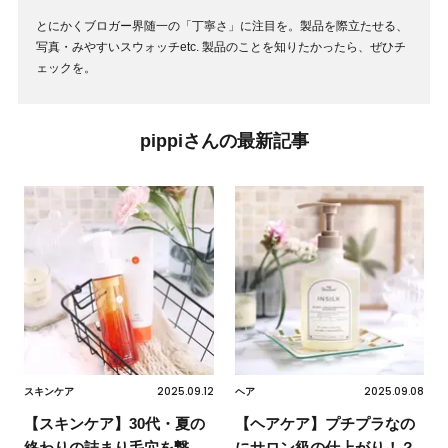
とにかくブロガー界随一の「丁寧さ」に注目を。製品を際立たせる、
写真・みやすいスウォッチetc. 製品のことを知りたかったら、ぜひチ
ェックを。
pippiさんの最新記事
2025.09.12
2025.09.08
スキンケア
ヘア
【スキンケア】30代・夏の
【ヘアケア】プチプラなの
終わりの詰まり毛穴を撃
にサロン級の仕上がり！？