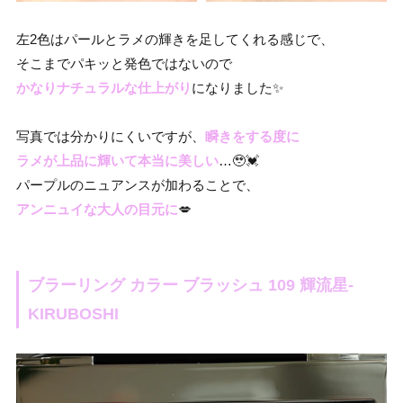
左2色はパールとラメの輝きを足してくれる感じで、
そこまでパキッと発色ではないので
かなりナチュラルな仕上がり
になりました✨
写真では分かりにくいですが、
瞬きをする度に
ラメが上品に輝いて本当に美しい
…🥹💓
パープルのニュアンスが加わることで、
アンニュイな大人の目元に
💋
ブラーリング カラー ブラッシュ 109 輝流星-
KIRUBOSHI