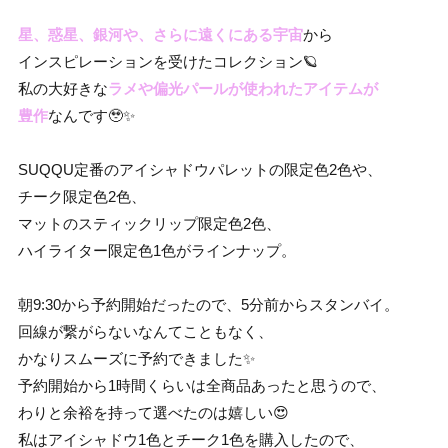
星、惑星、銀河や、さらに遠くにある宇宙
から
インスピレーションを受けたコレクション🪐
私の大好きな
ラメや偏光パールが使われたアイテムが
豊作
なんです🥹✨
SUQQU定番のアイシャドウパレットの限定色2色や、
チーク限定色2色、
マットのスティックリップ限定色2色、
ハイライター限定色1色がラインナップ。
朝9:30から予約開始だったので、5分前からスタンバイ。
回線が繋がらないなんてこともなく、
かなりスムーズに予約できました✨
予約開始から1時間くらいは全商品あったと思うので、
わりと余裕を持って選べたのは嬉しい😍
私はアイシャドウ1色とチーク1色を購入したので、