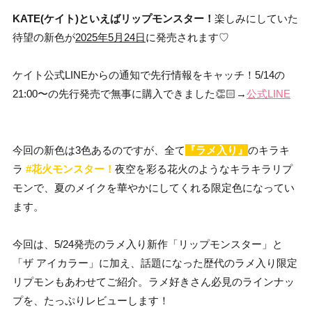
KATE(ケイト)といえばリップモンスター！
楽しみにしていた
待望の新色が
2025年5月24日
に発売されます♡
ケイト公式LINEからの通知で先行情報をキャッチ！5/14の
21:00〜の先行発売で無事に購入できました👏🏻→
公式LINE
今回の新色は3色あるのですが、全て
『ラメ入り』
のキラキ
ラ
#花火モンスター！
夜空を彩る花火のようなキラキラリプ
モンで、夏のメイクを華やかにしてくれる限定色になってい
ます。
今回は、5/24発売のラメ入り新作「リップモンスター」と
「ザ アイカラー」に加え、話題になった歴代のラメ入り限定
リプモンもあわせてご紹介。ラメ好きさん必見のラインナッ
プを、たっぷりレビューします！