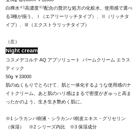
白樺水
高濃度
配合の贅沢な処方の化粧水。使用感で選べ
※1
※2
る3種が揃う。
Ⅰ（エアリーリッチタイプ）、Ⅱ（リッチタ
イプ）、Ⅲ（エクストラリッチタイプ）
（左）
Night cream
コスメデコルテ AQ アブソリュート バームクリーム エラス
ティック
50g ￥33000
肌のぬくもりでとろけて、肌と一体化するような使用感のナ
イトクリーム。あと肌のハリ感はまるで密度がぎゅっと高ま
ったかのよう。生き生き艶めく肌に。
※1 シラカンバ樹液・シラカンバ樹皮エキス・グリセリン
（保湿） ※2 シリーズ内比 ※3 保湿成分