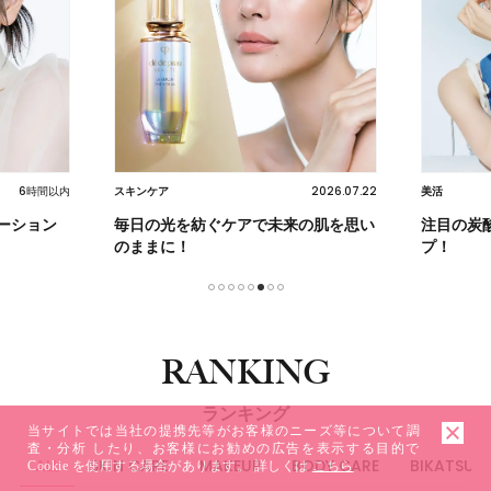
6時間以内
2026.07.22
スキンケア
美活
ーション
毎日の光を紡ぐケアで未来の肌を思い
注目の炭
のままに！
プ！
1
2
3
4
5
6
7
8
RANKING
ランキング
当サイトでは当社の提携先等がお客様のニーズ等について調
査・分析 したり、お客様にお勧めの広告を表示する目的で
ALL
SKIN CARE
MAKEUP
BODY CARE
BIKATSU
Cookie を使用する場合があります。 詳しくは
こちら