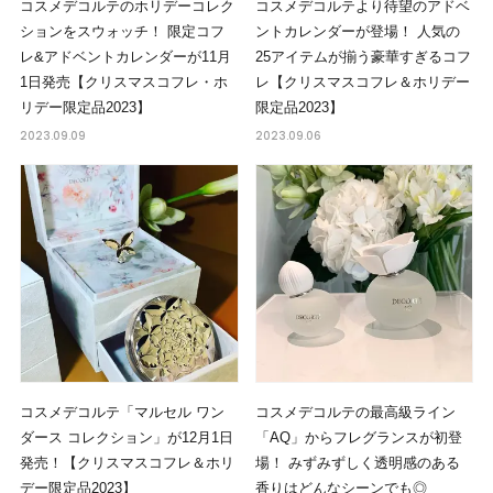
コスメデコルテのホリデーコレク
コスメデコルテより待望のアドベ
ションをスウォッチ！ 限定コフ
ントカレンダーが登場！ 人気の
レ&アドベントカレンダーが11月
25アイテムが揃う豪華すぎるコフ
1日発売【クリスマスコフレ・ホ
レ【クリスマスコフレ＆ホリデー
リデー限定品2023】
限定品2023】
2023.09.09
2023.09.06
コスメデコルテ「マルセル ワン
コスメデコルテの最高級ライン
ダース コレクション」が12月1日
「AQ」からフレグランスが初登
発売！【クリスマスコフレ＆ホリ
場！ みずみずしく透明感のある
デー限定品2023】
香りはどんなシーンでも◎