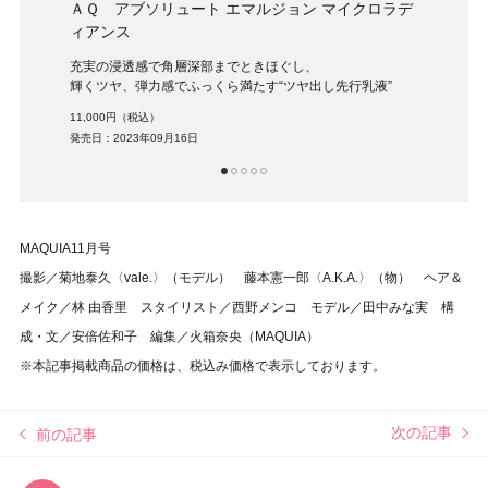
フォー
ＡＱ アブソリュート エマルジョン マイクロラデ
ＡＱ
ィアンス
ュー
充実の浸透感で角層深部までときほぐし、
白樺水
輝くツヤ、弾力感でふっくら満たす“ツヤ出し先行乳液”
深く
11,000円（税込）
11,0
発売日：2023年09月16日
発売日：
1
2
3
4
5
MAQUIA11月号
撮影／菊地泰久〈vale.〉（モデル） 藤本憲一郎〈A.K.A.〉（物） ヘア＆
メイク／林 由香里 スタイリスト／西野メンコ モデル／田中みな実 構
成・文／安倍佐和子 編集／火箱奈央（MAQUIA）
※本記事掲載商品の価格は、税込み価格で表示しております。
次の記事
前の記事