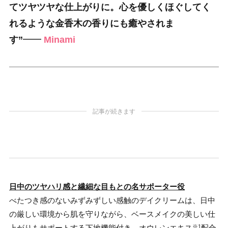
てツヤツヤな仕上がりに。
心を優しくほぐしてく
れるような
金香木の香りにも癒やされま
す”
━━
Minami
記事が続きます
日中のツヤハリ感と繊細な目もとの名サポーター役
べたつき感のないみずみずしい感触のデイクリームは、日中
の厳しい環境から肌を守りながら、ベースメイクの美しい仕
上がりもサポートする下地機能付き。オウレンエキス
配合
※1