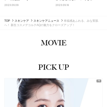
2023.09.09
2023.09.16
TOP
スキンケア
スキンケアニュース
幸福感あふれる、みな実肌
へ！ 新生コスメデコルテAQの魅力をクローズアップ！
MOVIE
PICK UP
ピックアップ