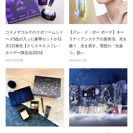
コスメデコルテのリポソームシリ
【クレ・ド・ポー ボーテ】キー
ーズ3品が入った豪華セットが11
ラディアンスケアの真骨頂。光を
月1日発売【クリスマスコフレ・
纏う、光を宿す。理想の「光放
ホリデー限定品2023】
つ」肌へ
2023.09.08
2026.07.29