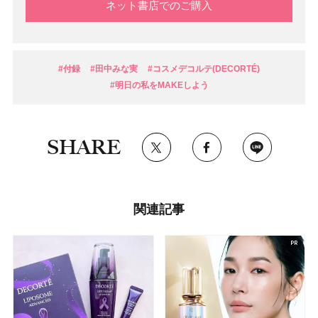
ネット書店でのご購入
#付録
#田中みな実
#コスメデコルテ(DECORTÉ)
#明日の私をMAKEしよう
SHARE
関連記事