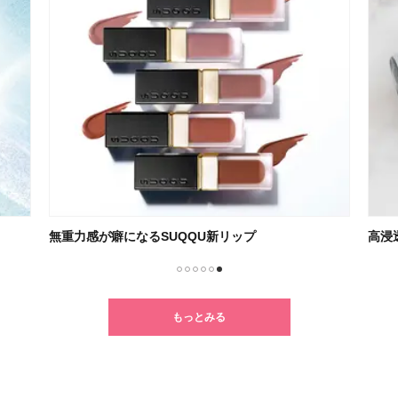
無重力感が癖になるSUQQU新リップ
高浸
1
2
3
4
5
6
もっとみる